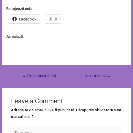
Partajează asta:
Facebook
X
Apreciază:
←
Previous Articol
Next Articol
→
Leave a Comment
Adresa ta de email nu va fi publicată.
Câmpurile obligatorii sunt
marcate cu
*
Type