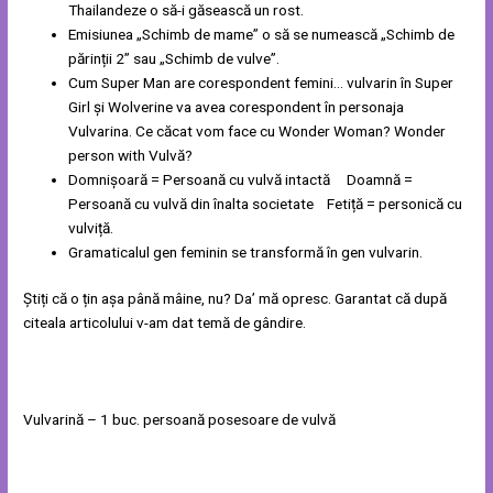
Thailandeze o să-i găsească un rost.
Emisiunea „Schimb de mame” o să se numească „Schimb de
părinții 2” sau „Schimb de vulve”.
Cum Super Man are corespondent femini… vulvarin în Super
Girl și Wolverine va avea corespondent în personaja
Vulvarina. Ce căcat vom face cu Wonder Woman? Wonder
person with Vulvă?
Domnișoară = Persoană cu vulvă intactă Doamnă =
Persoană cu vulvă din înalta societate Fetiță = personică cu
vulviță.
Gramaticalul gen feminin se transformă în gen vulvarin.
Știți că o țin așa până mâine, nu? Da’ mă opresc. Garantat că după
citeala articolului v-am dat temă de gândire.
Vulvarină – 1 buc. persoană posesoare de vulvă