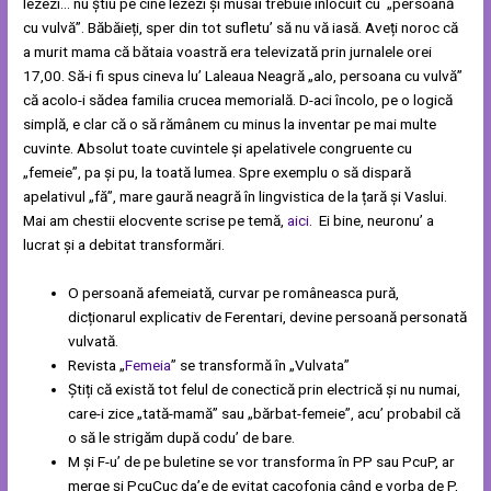
lezezi… nu știu pe cine lezezi și musai trebuie înlocuit cu „persoană
cu vulvă”. Băbăieți, sper din tot sufletu’ să nu vă iasă. Aveți noroc că
a murit mama că bătaia voastră era televizată prin jurnalele orei
17,00. Să-i fi spus cineva lu’ Laleaua Neagră „alo, persoana cu vulvă”
că acolo-i sădea familia crucea memorială. D-aci încolo, pe o logică
simplă, e clar că o să rămânem cu minus la inventar pe mai multe
cuvinte. Absolut toate cuvintele și apelativele congruente cu
„femeie”, pa și pu, la toată lumea. Spre exemplu o să dispară
apelativul „fă”, mare gaură neagră în lingvistica de la țară și Vaslui.
Mai am chestii elocvente scrise pe temă,
aici
. Ei bine, neuronu’ a
lucrat și a debitat transformări.
O persoană afemeiată, curvar pe româneasca pură,
dicționarul explicativ de Ferentari, devine persoană personată
vulvată.
Revista „
Femeia
” se transformă în „Vulvata”
Știți că există tot felul de conectică prin electrică și nu numai,
care-i zice „tată-mamă” sau „bărbat-femeie”, acu’ probabil că
o să le strigăm după codu’ de bare.
M și F-u’ de pe buletine se vor transforma în PP sau PcuP, ar
merge și PcuCuc da’e de evitat cacofonia când e vorba de P,