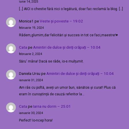
iunie 14, 2025
[…] AICI o chestie fără nici o legătură, doar fac reclamă la blog. […]
Monica1
pe
Veste și poveste – 19.02
februarie 19, 2024
Râdem,glumim,dar felicitări și succes in tot ce faci,maestre!♥️
Cata
pe
Amintiri de dulce și dinți crăpați – 10.04
februarie 2, 2024
Săru' mâna! Dacă se râde, io-s mulțumit.
Daniela Ursu
pe
Amintiri de dulce și dinți crăpați – 10.04
ianuarie 31, 2024
Am râs cu poftă, aveți un umor bun, sănătos și curat! Plus că
eram în cunoștință de cauză referitor la…
Cata
pe
Iarna nu dorm – 25.01
ianuarie 30, 2024
Perfect! Io-ncep hora!