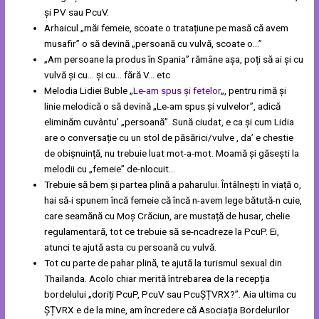
și PV sau PcuV.
Arhaicul „măi femeie, scoate o tratațiune pe masă că avem
musafir” o să devină „persoană cu vulvă, scoate o…”
„Am persoane la produs în Spania” rămâne așa, poți să ai și cu
vulvă și cu… și cu… fără V… etc
Melodia Lidiei Buble „
Le-am spus și fetelor
„, pentru rimă și
linie melodică o să devină „Le-am spus și vulvelor”, adică
eliminăm cuvântu’ „persoană”. Sună ciudat, e ca și cum Lidia
are o conversație cu un stol de păsărici/vulve , da’ e chestie
de obișnuință, nu trebuie luat mot-a-mot. Moamă și găsești la
melodii cu „femeie” de-nlocuit…
Trebuie să bem și partea plină a paharului. Întâlnești în viață o,
hai să-i spunem încă femeie că încă n-avem lege bătută-n cuie,
care seamănă cu Moș Crăciun, are mustață de husar, chelie
regulamentară, tot ce trebuie să se-ncadreze la PcuP. Ei,
atunci te ajută asta cu persoană cu vulvă.
Tot cu parte de pahar plină, te ajută la turismul sexual din
Thailanda. Acolo chiar merită întrebarea de la recepția
bordelului „doriți PcuP, PcuV sau PcuȘȚVRX?”. Aia ultima cu
ȘȚVRX e de la mine, am încredere că Asociația Bordelurilor