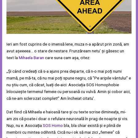
Ieri am fost cuprins de o imensă lene, muza n-a apărut prin zonă, am
avut așeeeea… o stare de nestare. Frunzăream netu’ și găsesc un
text la
Mihaela Baran
care suna cam așa, citez:
„Și când credeați că s-a ajuns prea departe, că n-o mai poți numi
mamă, pe mă-ta, că nu mai poți spune negru, că ”Pe aripile vântului” e
nu știu cum, că căcat, luați de-aici: Asociația SOS Homophobie
înlocuiește termenul femeie cu persoană cu vulvă. Amin și cobor aici,
că ne-am sclerozat complet!” Am încheiat citatu’.
Dat fiind că Mihaela e haioasă tare și cu texte scrise dimineața, mi-
am zis că poate-i doar o refulare neuronală în prag de noapte și vis.
Nup, nu e. Asociația
SOS Homo
bla, bla chiar există și e plină de
membrii cu mintea odihnită. Cică nu-i ok să mai zici „femeie” că