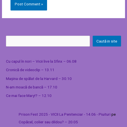
Caută in site
Cu capul în nori – Vicii live la Sfinx – 06.08
Cronică de videoclip – 13.11
Mașina de spălat de la Harvard – 30.10
N-am moacă de bancă – 17.10
Ce mai face Mary!? – 12.10
Prison Fest 2025 - VICII La Penitenciar - 14.06 - Piuituri
pe
Copăcel, colier sau dildou? – 20.05