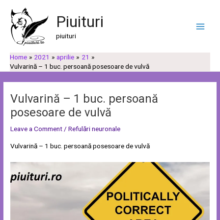
Skip
Post
C
C
Main
to
navigation
Piuituri
a
a
Men
content
u
t
piuituri
t
e
Home
2021
aprilie
21
ă
g
Vulvarină – 1 buc. persoană posesoare de vulvă
o
r
Vulvarină – 1 buc. persoană
i
posesoare de vulvă
i
Leave a Comment
/
Refulări neuronale
Vulvarină – 1 buc. persoană posesoare de vulvă