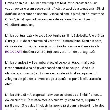
Limba spaniolă – Acum ceva timp am fost într-o croazieră cu un
vapor, pe care eram zece români, încă trei zeci de alte naționalități, și
două mii cinci sute de spanioli. Ziceai că ești la piață, nu se inventase
OLX-u’, și toți spaniolii aveau ceva de vânzare. Perfectă pentru
vânzătorii ambulanți.
Limba portugheză – Io zic că portugheza-i limbă de bețiv. Are atâtea
Ș-uri și J-uri de ai senzația că vorbitoru’ e matol bine. Și nu din bere,
din d-aia de prună, de casă și cu cifră octanică mare. Cam așa e la
ROCK CAFE
după ora 21.30, toți sunt vorbitori de portugheză.
Limba olandeză – Sau limba atacului cerebral. Habar n-ai dacă
interlocutorul vrea să-ți vorbească sau să te scuipe. Când aud
olandeza, am senzația că cineva e pe cale să finalizeze proiectul
„Flegma din gât, de la izvoarele șirei spinării și până la eliberarea în
eter”.
Limba chineză – Are aproximativ același efect ca al limbii franceze,
da’ cu ciupituri. În mintea mea e o chinezuță chițăitoare, ciupită de
părțile moi. Și e valabil inclusiv la japoneză și cam la toate limbile alea