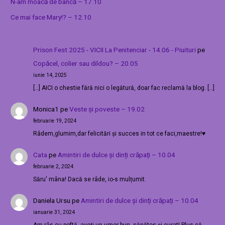
N-am moacă de bancă – 17.10
Ce mai face Mary!? – 12.10
Prison Fest 2025 - VICII La Penitenciar - 14.06 - Piuituri
pe
Copăcel, colier sau dildou? – 20.05
iunie 14, 2025
[…] AICI o chestie fără nici o legătură, doar fac reclamă la blog. […]
Monica1
pe
Veste și poveste – 19.02
februarie 19, 2024
Râdem,glumim,dar felicitări și succes in tot ce faci,maestre!♥️
Cata
pe
Amintiri de dulce și dinți crăpați – 10.04
februarie 2, 2024
Săru' mâna! Dacă se râde, io-s mulțumit.
Daniela Ursu
pe
Amintiri de dulce și dinți crăpați – 10.04
ianuarie 31, 2024