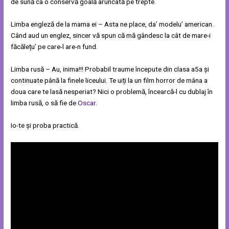
de sună ca o conservă goală aruncată pe trepte.
Limba engleză de la mama ei – Asta ne place, da’ modelu’ american.
Când aud un englez, sincer vă spun că mă gândesc la cât de mare-i
făcălețu’ pe care-l are-n fund.
Limba rusă – Au, inima!!! Probabil traume începute din clasa a5a și
continuate până la finele liceului. Te uiți la un film horror de mâna a
doua care te lasă nesperiat? Nici o problemă, încearcă-l cu dublaj în
limba rusă, o să fie de
Oscar
.
Io-te și proba practică.