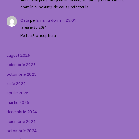
Am râs cu poftă, aveți un umor bun, sănătos și curat! Plus că
eram în cunoștință de cauză referitor la…
Cata
pe
Iarna nu dorm – 25.01
ianuarie 30, 2024
Perfect! Io-ncep hora!
august 2026
noiembrie 2025
octombrie 2025
iunie 2025
aprilie 2025
martie 2025
decembrie 2024
noiembrie 2024
octombrie 2024