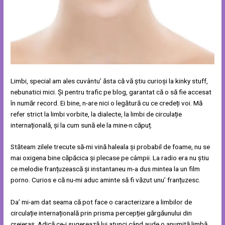
Limbi, special am ales cuvântu’ ăsta că vă știu curioși la kinky stuff,
nebunatici mici. Și pentru trafic pe blog, garantat că o să fie accesat
în număr record. Ei bine, n-are nici o legătură cu ce credeți voi. Mă
refer strict la limbi vorbite, la dialecte, la limbi de circulație
internațională, și la cum sună ele la mine-n căpuț.
Stăteam zilele trecute să-mi vină haleala și probabil de foame, nu se
mai oxigena bine căpăcica și plecase pe câmpii. La radio era nu știu
ce melodie franțuzească și instantaneu m-a dus mintea la un film
porno. Curios e că nu-mi aduc aminte să fi văzut unu’ franțuzesc.
Da’ mi-am dat seama că pot face o caracterizare a limbilor de
circulație internațională prin prisma percepției gărgăunului din
creieraș. Adică ce-i sugerează lui atunci când aude o anumită limbă.