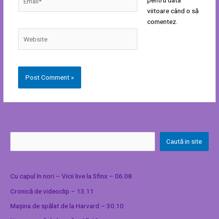
pentru data
viitoare când o să
comentez.
Website
Caută in site
Cu capul în nori – Vicii live la Sfinx – 06.08
Cronică de videoclip – 13.11
Mașina de spălat de la Harvard – 30.10