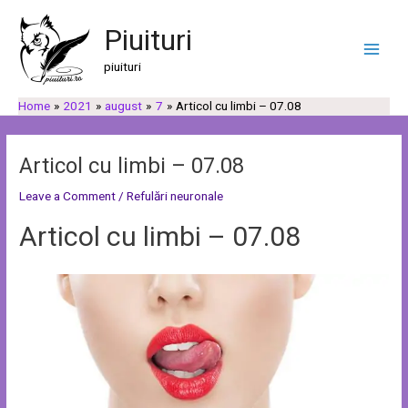
Skip
Post
C
C
Main
to
navigation
Piuituri
a
a
Men
content
u
t
piuituri
t
e
Home
2021
august
7
Articol cu limbi – 07.08
ă
g
o
r
Articol cu limbi – 07.08
i
Leave a Comment
/
Refulări neuronale
i
Articol cu limbi – 07.08