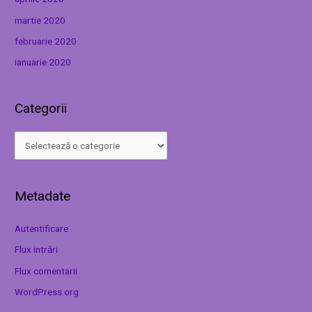
martie 2020
februarie 2020
ianuarie 2020
Categorii
Metadate
Autentificare
Flux intrări
Flux comentarii
WordPress.org