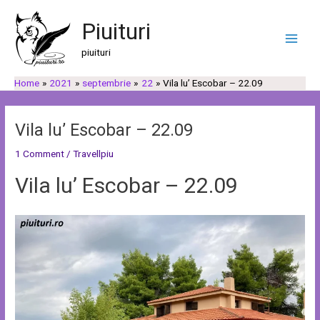
Skip
Post
C
C
Main
to
navigation
Piuituri
a
a
Men
content
u
t
piuituri
t
e
Home
2021
septembrie
22
Vila lu’ Escobar – 22.09
ă
g
o
r
Vila lu’ Escobar – 22.09
i
1 Comment
/
Travellpiu
i
Vila lu’ Escobar – 22.09