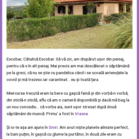
Escobar, Cătulică Escobar. Să vă zic, am dispărut ușor din peisaj,
pentru că-s în alt peisaj. Mai precis am mai descălecat o săptămână
pe la greci, că nu se știe cu pandelica când i se scoală antenuțele la
covid și mă trezesc iar carantinat… eu și toată țara.
Miercurea trecută eram la bere cu gașcă faină și din vorbă-n vorbă,
din sticlă-n sticlă, aflu că am o cameră disponibilă și dacă mă bag la
un nou concediu… că vorba aia, sunt ușor stresat după două
săptămâni de muncă. Primu’ a fost în
Vrasna
.
Și io-te așa am ajuns în
Siviri
. Am avut niște planete aliniate perfect,
la bani puțini, în gașcă cu glume la purtător, în două zile eram cu