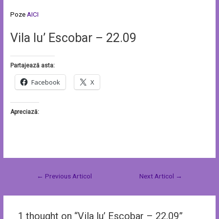
Poze
AICI
Vila lu’ Escobar – 22.09
Partajează asta:
Facebook
X
Apreciază:
←
Previous Articol
Next Articol
→
1 thought on “Vila lu’ Escobar – 22.09”