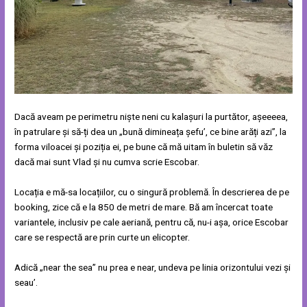
Dacă aveam pe perimetru niște neni cu kalașuri la purtător, așeeeea,
în patrulare și să-ți dea un „bună dimineața șefu’, ce bine arăți azi”, la
forma viloacei și poziția ei, pe bune că mă uitam în buletin să văz
dacă mai sunt Vlad și nu cumva scrie Escobar.
Locația e mă-sa locațiilor, cu o singură problemă. În descrierea de pe
booking, zice că e la 850 de metri de mare. Bă am încercat toate
variantele, inclusiv pe cale aeriană, pentru că, nu-i așa, orice Escobar
care se respectă are prin curte un elicopter.
Adică „near the sea” nu prea e near, undeva pe linia orizontului vezi și
seau’.