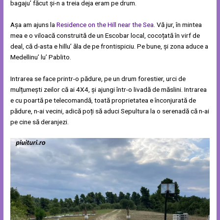
bagaju’ făcut și-n a treia deja eram pe drum.
Așa am ajuns la
Residence on the Hill near the Sea
. Vă jur, în mintea
mea e o viloacă construită de un Escobar local, cocoțată în virf de
deal, că d-asta e hillu’ ăla de pe frontispiciu. Pe bune, și zona aduce a
Medellinu’ lu’ Pablito.
Intrarea se face printr-o pădure, pe un drum forestier, urci de
mulțumești zeilor că ai 4X4, și ajungi într-o livadă de măslini. Intrarea
e cu poartă pe telecomandă, toată proprietatea e înconjurată de
pădure, n-ai vecini, adică poți să aduci Sepultura la o serenadă că n-ai
pe cine să deranjezi.