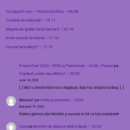
Cu capul în nori – Vicii live la Sfinx – 06.08
Cronică de videoclip – 13.11
Mașina de spălat de la Harvard – 30.10
N-am moacă de bancă – 17.10
Ce mai face Mary!? – 12.10
Prison Fest 2025 - VICII La Penitenciar - 14.06 - Piuituri
pe
Copăcel, colier sau dildou? – 20.05
iunie 14, 2025
[…] AICI o chestie fără nici o legătură, doar fac reclamă la blog. […]
Monica1
pe
Veste și poveste – 19.02
februarie 19, 2024
Râdem,glumim,dar felicitări și succes in tot ce faci,maestre!♥️
Cata
pe
Amintiri de dulce și dinți crăpați – 10.04