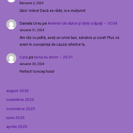
februarie 2, 2024
Săru' mâna! Dacă se râde, io-s mulțumit.
Daniela Ursu
pe
Amintiri de dulce și dinți crăpați – 10.04
ianuarie 31, 2024
Am râs cu poftă, aveți un umor bun, sănătos și curat! Plus că
eram în cunoștință de cauză referitor la…
Cata
pe
Iarna nu dorm – 25.01
ianuarie 30, 2024
Perfect! Io-ncep hora!
august 2026
noiembrie 2025
octombrie 2025
iunie 2025
aprilie 2025