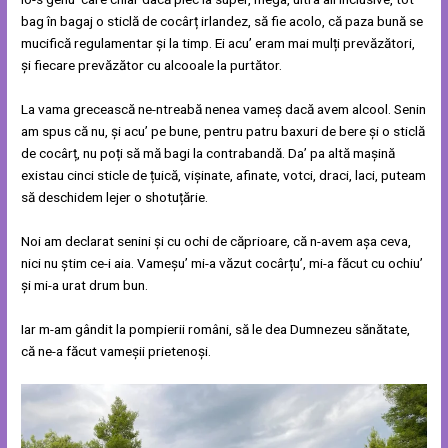
bag în bagaj o sticlă de cocârț irlandez, să fie acolo, că paza bună se
mucifică regulamentar și la timp. Ei acu’ eram mai mulți prevăzători,
și fiecare prevăzător cu alcooale la purtător.
La vama grecească ne-ntreabă nenea vameș dacă avem alcool. Senin
am spus că nu, și acu’ pe bune, pentru patru baxuri de bere și o sticlă
de cocârț, nu poți să mă bagi la contrabandă. Da’ pa altă mașină
existau cinci sticle de țuică, vișinate, afinate, votci, draci, laci, puteam
să deschidem lejer o shotuțărie.
Noi am declarat senini și cu ochi de căprioare, că n-avem așa ceva,
nici nu știm ce-i aia. Vameșu’ mi-a văzut cocârțu’, mi-a făcut cu ochiu’
și mi-a urat drum bun.
Iar m-am gândit la pompierii români, să le dea Dumnezeu sănătate,
că ne-a făcut vameșii prietenoși.