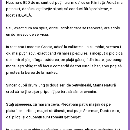
Nup, nu-s 850 de m, sunt cel puțin trei m da’ cu un K în față. Adică mai
pe scurt, dacă nu ești bețiv și poți să conduci fără probleme, e
locația IDEALĂ.
Sau, exact cum am spus, orice Escobar care se respectă, ara acolo
un șoferescu de serviciu.
În rest apa-i made in Grecia, adică la calitate nu s-a umblat, vremea-i
ok, mai puțin acu’, exact când vă narez p-aciulea, a început o ploicică
de control și ignifugat pădurea, pe plajă găsești din toate, șezloange
moca, ești obligat să faci o comandă de trei euro la bar, apoi poți să
prestezi la berea de la market.
Sincer, după drum lung și două seri de bețivăneală, Mama Natură
cred că ne ține ușor priponiți pe terasă să ne revenim.
Stați așeeeeea, că mai am ceva. Plecat-am patru mașini de pe
plaiurile mioritice, mașini străinești, mai puțin Sherman, Dusterel.ro,
da’ piloții și ocupanții sunt români get beget.
Io-s genu’ care chiar dacă plec la super, mega, ultra all inclusive, tot