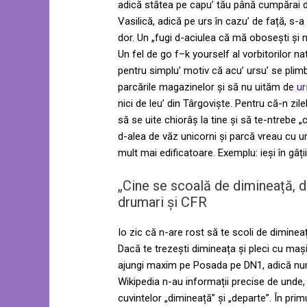
adică stătea pe capu’ tău până cumpărai d
Vasilică, adică pe urs în cazu’ de față, s-a
dor. Un „fugi d-aciulea că mă obosești și n
Un fel de go f–k yourself al vorbitorilor na
pentru simplu’ motiv că acu’ ursu’ se plimbă
parcările magazinelor și să nu uităm de
ur
nici de leu’ din Târgoviște. Pentru că-n zil
să se uite chiorâș la tine și să te-ntrebe 
d-alea de văz unicorni și parcă vreau cu urs
mult mai edificatoare. Exemplu: ieși în gâți
„Cine se scoală de dimineață, d
drumari și CFR
Io zic că n-are rost să te scoli de dimineață
Dacă te trezești dimineața și pleci cu maș
ajungi maxim pe Posada pe DN1, adică numa’
Wikipedia n-au informații precise de unde,
cuvintelor „dimineață” și „departe”. În pr