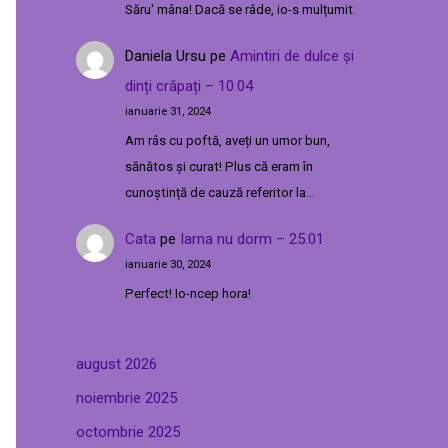
Săru' mâna! Dacă se râde, io-s mulțumit.
Daniela Ursu
pe
Amintiri de dulce și
dinți crăpați – 10.04
ianuarie 31, 2024
Am râs cu poftă, aveți un umor bun,
sănătos și curat! Plus că eram în
cunoștință de cauză referitor la…
Cata
pe
Iarna nu dorm – 25.01
ianuarie 30, 2024
Perfect! Io-ncep hora!
august 2026
noiembrie 2025
octombrie 2025