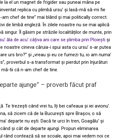
e la el un magnet de frigider sau puneai mâna pe
 inventat replica cu plimbă ursu’ și lasă-mă să-mi fie
-am chef de tine” mai blând și mai politically correct.
tivi de limbă engleză. În zilele noastre nu se mai aplică
 singur. Îl găsim pe străzile localităților de munte, prin
su’ ăla de acu’ câțiva ani care se plimba prin Ploiești
și
ele noastre cineva căruia-i spui asta cu ursu’ s-ar putea
„care urs bro?” și „vreau și eu ce fumezi tu, io am numa’
”, proverbul s-a transformat și pierdut prin înjurături
i mă-tii că n-am chef de tine.
eparte ajunge” – proverb făcut praf
. Te trezești când vrei tu, îți bei cafeaua și iei avionu’.
ina, să zicem că de la București spre Brașov, o să
 departe nu ești. Dacă te urci în tren, Goagălu’ și
 când și cât de departe ajungi. Propun eliminarea
imul rând contează să se scoale, apoi mai vedem noi ce