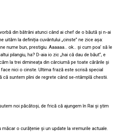
 vorbă din bătrâni atunci când ai chef de o băută și n-ai
e uităm la definiția cuvântului „cinste” ne zice așa:
ine nume bun, prestigiu. Aaaaaa… ok… și cum poa’ să le
ltui pilangiu, ha? D-aia io zic „hai că dau de băut”, e
căm la trei dimineața din cârciumă pe toate cărările și
 face nici o cinste. Ultima frază este scrisă special
ă că suntem plini de regrete când se-ntâmplă chestii.
em noi păcătoși, de frică că ajungem în Rai și știm
 măcar o curățenie și un update la vremurile actuale.