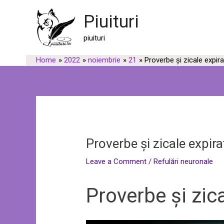
Skip
Post
Piuituri
to
navigation
content
piuituri
Home
2022
noiembrie
21
Proverbe și zicale expir
Proverbe și zicale expir
Leave a Comment
/
Refulări neuronale
Proverbe și zic