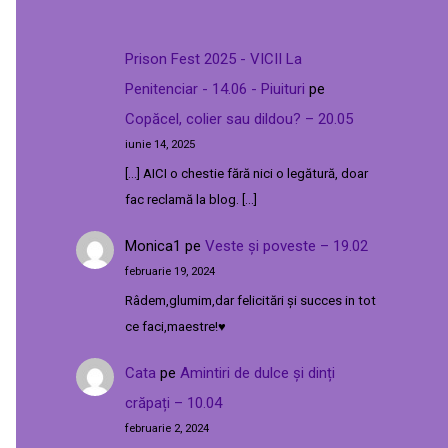
Prison Fest 2025 - VICII La
Penitenciar - 14.06 - Piuituri
pe
Copăcel, colier sau dildou? – 20.05
iunie 14, 2025
[…] AICI o chestie fără nici o legătură, doar
fac reclamă la blog. […]
Monica1
pe
Veste și poveste – 19.02
februarie 19, 2024
Râdem,glumim,dar felicitări și succes in tot
ce faci,maestre!♥️
Cata
pe
Amintiri de dulce și dinți
crăpați – 10.04
februarie 2, 2024