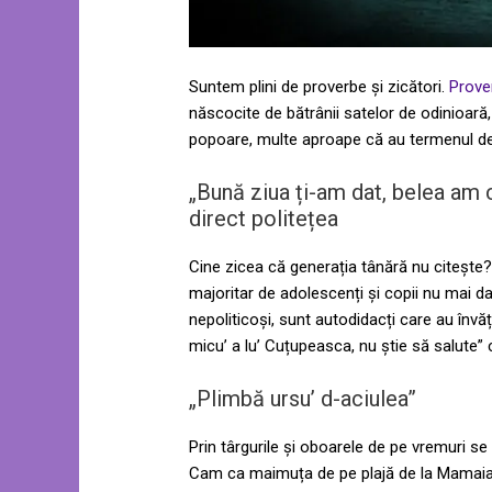
Suntem plini de proverbe și zicători.
Prove
născocite de bătrânii satelor de odinioară,
popoare, multe aproape că au termenul de v
„Bună ziua ți-am dat, belea am 
direct politețea
Cine zicea că generația tânără nu citește
majoritar de adolescenți și copii nu mai da
nepoliticoși, sunt autodidacți care au învăț
micu’ a lu’ Cuțupeasca, nu știe să salute” 
„Plimbă ursu’ d-aciulea”
Prin târgurile și oboarele de pe vremuri se 
Cam ca maimuța de pe plajă de la Mamaia. Ș