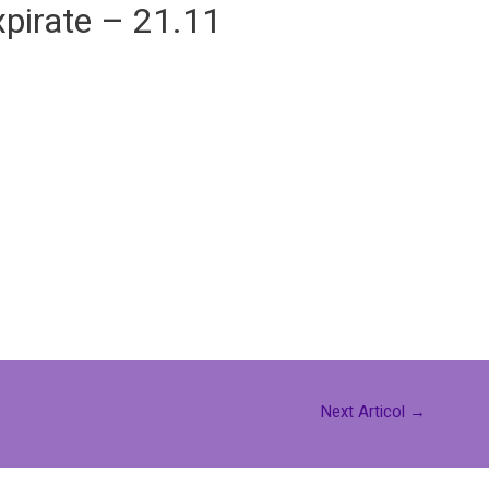
xpirate – 21.11
Next Articol
→