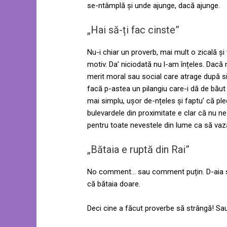
se-ntâmplă și unde ajunge, dacă ajunge.
„Hai să-ți fac cinste”
Nu-i chiar un proverb, mai mult o zicală și
motiv. Da’ niciodată nu l-am înțeles. Dacă n
merit moral sau social care atrage după s
facă p-astea un pilangiu care-i dă de băut a
mai simplu, ușor de-nțeles și faptu’ că ple
bulevardele din proximitate e clar că nu ne
pentru toate nevestele din lume ca să vaz
„Bătaia e ruptă din Rai”
No comment… sau comment puțin. D-aia sut
că bătaia doare.
Deci cine a făcut proverbe să strângă! Sau