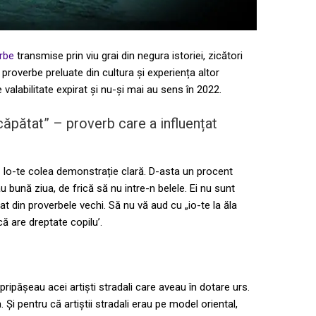
rbe
transmise prin viu grai din negura istoriei, zicători
 proverbe preluate din cultura și experiența altor
alabilitate expirat și nu-și mai au sens în 2022.
căpătat” – proverb care a influențat
? Io-te colea demonstrație clară. D-asta un procent
u bună ziua, de frică să nu intre-n belele. Ei nu sunt
at din proverbele vechi. Să nu vă aud cu „io-te la ăla
că are dreptate copilu’.
pripășeau acei artiști stradali care aveau în dotare urs.
i pentru că artiștii stradali erau pe model oriental,