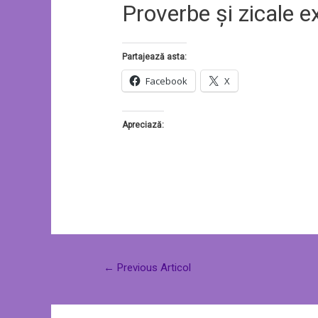
Proverbe și zicale e
Partajează asta:
Facebook
X
Apreciază:
←
Previous Articol