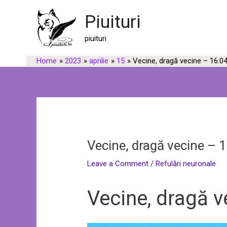
Skip
Post
Piuituri
to
navigation
content
piuituri
Home
2023
aprilie
15
Vecine, dragă vecine – 16.0
Vecine, dragă vecine – 
Leave a Comment
/
Refulări neuronale
Vecine, dragă v