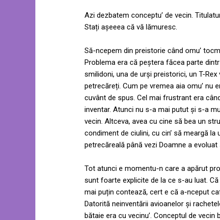
Azi dezbatem conceptu’ de vecin. Titulatur
Stați așeeea că vă lămuresc.
Să-ncepem din preistorie când omu’ tocma
Problema era că peștera făcea parte dintr-
smilidoni, una de urși preistorici, un T-R
petrecăreți. Cum pe vremea aia omu’ nu era 
cuvânt de spus. Cel mai frustrant era cân
inventar. Atunci nu s-a mai putut și s-a mu
vecin. Altceva, avea cu cine să bea un str
condiment de ciulini, cu cin’ să meargă la u
petrecăreală până vezi Doamne a evoluat ș
Tot atunci e momentu-n care a apărut prove
sunt foarte explicite de la ce s-au luat. C
mai puțin contează, cert e că a-nceput ca
Datorită neinventării avioanelor și rachetel
bătaie era cu vecinu’. Conceptul de vecin