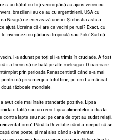
e s-au bătut cu toți vecinii până au ajuns vecini cu
 invers, brazilienii au ce au cu argentinienii, USA cu
area Neagră ne enervează uneori. Și chestia asta a
ce ajută Ucraina că-i are ca vecini pe ruși? Exact, cu
ne te-nvecinezi cu pădurea tropicală sau Polu’ Sud că
ecin. I-a adunat pe toți și i-a trimis în cruciade. A fost
 că i-a trimis să se bată pe alte meleaguri. O oarecare
 întâmplat prin perioada Renascentistă când s-a mai
Și pentru că prea mergea totul bine, pe om l-a mâncat
oi două războaie mondiale.
 avut cele mai înalte standarde pozitive. Lipsa
inii la o tablă sau un remi. Lipsa alimentelor a dus la
lie contra lapte sau nuci pe cana de oțet au sudat relații.
 reinventat omu’. Până la Revoluție când a-nceput să se
capă cine poate, și mai ales când s-a inventat
n-o avea oricine. Era un singur om care dădea găuri la