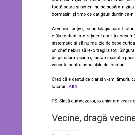
toată scara și nimeni nu se supăra-n ziua a
bormașini și timp de dat găuri duminica-n cr
Ai vecinu’ bețiv și scandalagiu care-ți strică
e ăla restant la-ntreținere care-ți consumă
sistematic și să nu mai zic de baba curioas
un chef nebun să le-o tragi la toți. Singura 
de pe scara vecină și asta-i excepția paci
varianta pentru asociațiile de locatari.
Cred că e destul de clar și v-am lămurit, c
locatari,
AICI
.
PS. Slavă dumnezeilor, io chiar am vecini o
Vecine, dragă vecin