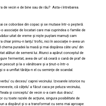
a de vecin e de bine sau de rău? Asta-i întrebarea.
i ce coborâse din copac și se mutase într-o peșteră.
o asociație de locatari care mai cuprindea o familie de
ex văduv uitat de vreme și niște puștani mamuți cam
chiar primu-n lanțu’ trofic, nici în asociație n-avea un
d chema puradeii la masă și mai dispărea câte unu’ din
tat alături de semenii lui. Atunci a apărut conceptul de
ugure fermentat, avea de un’ să ceară o cană de praf de
n pescuit și la o vânătoare și a ținut-o într-o
i s-a umflat tărâța-n el cu semințe de scandal.
rbu’ cu decesu’ caprei vecinului. Izvoarele istorice nu
ă neveste, că cățelu’ a făcut caca pe peluza vecinului,
fteala și conceptu’ de vecin s-a cam dus dracu’.
or cu toate razele de acțiune, singura posibilitate de
 bun a dispărut și s-a transformat cu sens mai aproape