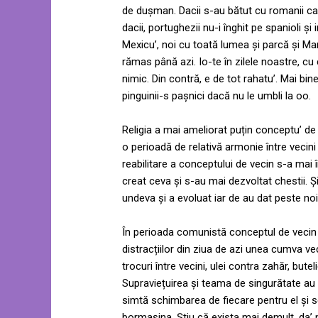
de dușman. Dacii s-au bătut cu romanii car
dacii, portughezii nu-i înghit pe spanioli și
Mexicu’, noi cu toată lumea și parcă și M
rămas până azi. Io-te în zilele noastre, cu 
nimic. Din contră, e de tot rahatu’. Mai bi
pinguinii-s pașnici dacă nu le umbli la oo.
Religia a mai ameliorat puțin conceptu’ de v
o perioadă de relativă armonie între vecini
reabilitare a conceptului de vecin s-a mai
creat ceva și s-au mai dezvoltat chestii. 
undeva și a evoluat iar de au dat peste n
În perioada comunistă conceptul de vecin a
distracțiilor din ziua de azi unea cumva vec
trocuri între vecini, ulei contra zahăr, bute
Supraviețuirea și teama de singurătate au
simtă schimbarea de fiecare pentru el și s
bormașina. Știu că exista mai demult, da’ 