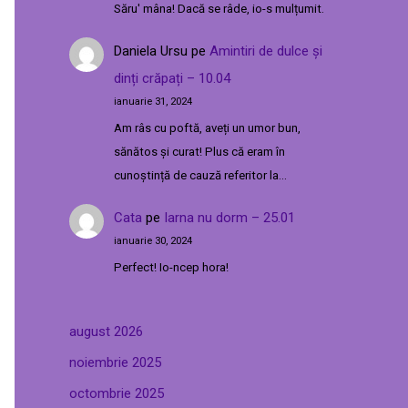
Săru' mâna! Dacă se râde, io-s mulțumit.
Daniela Ursu
pe
Amintiri de dulce și
dinți crăpați – 10.04
ianuarie 31, 2024
Am râs cu poftă, aveți un umor bun,
sănătos și curat! Plus că eram în
cunoștință de cauză referitor la…
Cata
pe
Iarna nu dorm – 25.01
ianuarie 30, 2024
Perfect! Io-ncep hora!
august 2026
noiembrie 2025
octombrie 2025