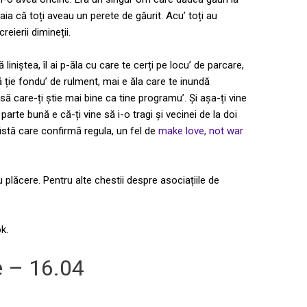
ia că toți aveau un perete de găurit. Acu’ toți au
eierii dimineții.
 liniștea, îl ai p-ăla cu care te cerți pe locu’ de parcare,
 ție fondu’ de rulment, mai e ăla care te inundă
ă care-ți știe mai bine ca tine programu’. Și așa-ți vine
parte bună e că-ți vine să i-o tragi și vecinei de la doi
fistă care confirmă regula, un fel de
make love, not war
u plăcere. Pentru alte chestii despre asociațiile de
k.
e – 16.04