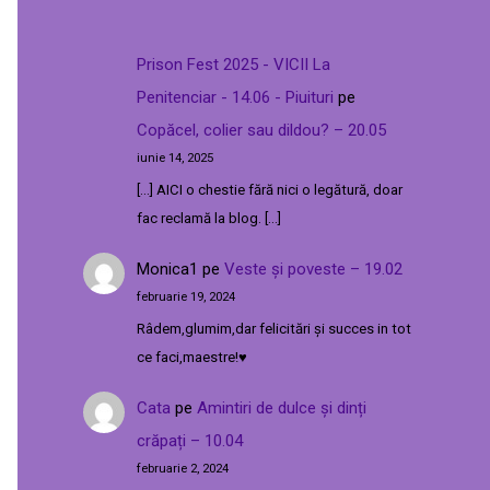
Prison Fest 2025 - VICII La
Penitenciar - 14.06 - Piuituri
pe
Copăcel, colier sau dildou? – 20.05
iunie 14, 2025
[…] AICI o chestie fără nici o legătură, doar
fac reclamă la blog. […]
Monica1
pe
Veste și poveste – 19.02
februarie 19, 2024
Râdem,glumim,dar felicitări și succes in tot
ce faci,maestre!♥️
Cata
pe
Amintiri de dulce și dinți
crăpați – 10.04
februarie 2, 2024