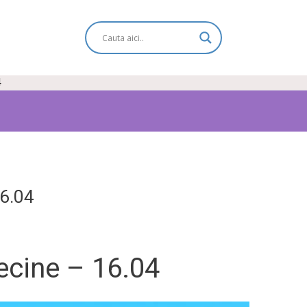
4
16.04
ecine – 16.04