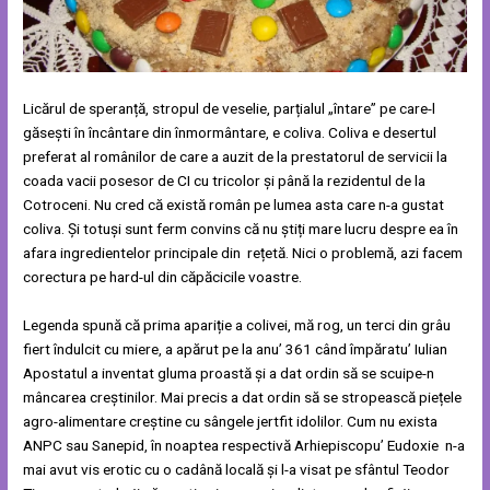
Licărul de speranță, stropul de veselie, parțialul „întare” pe care-l
găsești în încântare din înmormântare, e coliva. Coliva e desertul
preferat al românilor de care a auzit de la prestatorul de servicii la
coada vacii posesor de CI cu tricolor și până la rezidentul de la
Cotroceni. Nu cred că există român pe lumea asta care n-a gustat
coliva. Și totuși sunt ferm convins că nu știți mare lucru despre ea în
afara ingredientelor principale din rețetă. Nici o problemă, azi facem
corectura pe hard-ul din căpăcicile voastre.
Legenda spună că prima apariție a colivei, mă rog, un terci din grâu
fiert îndulcit cu miere, a apărut pe la anu’ 361 când împăratu’ Iulian
Apostatul a inventat gluma proastă și a dat ordin să se scuipe-n
mâncarea creștinilor. Mai precis a dat ordin să se stropească piețele
agro-alimentare creștine cu sângele jertfit idolilor. Cum nu exista
ANPC sau Sanepid, în noaptea respectivă Arhiepiscopu’ Eudoxie n-a
mai avut vis erotic cu o cadână locală și l-a visat pe sfântul Teodor