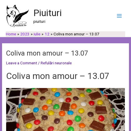
Skip
Post
C
C
Main
to
navigation
Piuituri
a
a
Men
content
u
t
piuituri
t
e
Home
2023
iulie
12
Coliva mon amour – 13.07
ă
g
o
r
Coliva mon amour – 13.07
i
Leave a Comment
/
Refulări neuronale
i
Coliva mon amour – 13.07