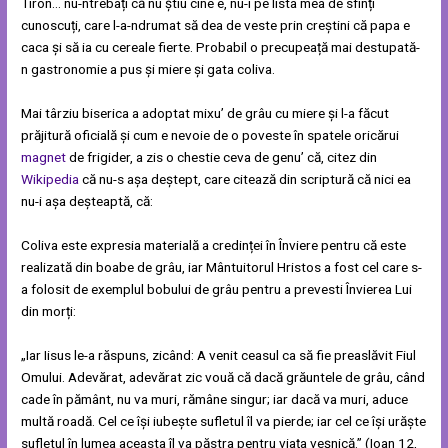
Tiron… nu-ntrebați că nu știu cine e, nu-i pe lista mea de sfinți
cunoscuți, care l-a-ndrumat să dea de veste prin creștini că papa e
caca și să ia cu cereale fierte. Probabil o precupeață mai destupată-
n gastronomie a pus și miere și gata coliva.
Mai târziu biserica a adoptat mixu’ de grâu cu miere și l-a făcut
prăjitură oficială și cum e nevoie de o poveste în spatele oricărui
magnet
de frigider, a zis o chestie ceva de genu’ că, citez din
Wikipedia
că nu-s așa deștept, care citează din scriptură că nici ea
nu-i așa deșteaptă, că:
Coliva este expresia materială a credinței în Înviere pentru că este
realizată din boabe de grâu, iar Mântuitorul Hristos a fost cel care s-
a folosit de exemplul bobului de grâu pentru a prevesti Învierea Lui
din morți:
„Iar Iisus le-a răspuns, zicând: A venit ceasul ca să fie preaslăvit Fiul
Omului. Adevărat, adevărat zic vouă că dacă grăuntele de grâu, când
cade în pământ, nu va muri, rămâne singur; iar dacă va muri, aduce
multă roadă. Cel ce își iubește sufletul îl va pierde; iar cel ce își urăște
sufletul în lumea aceasta îl va păstra pentru viața veșnică.” (Ioan 12,