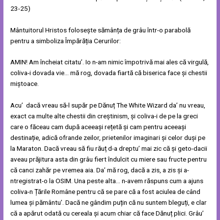
23-25)
Mântuitorul Hristos folosește sămânța de grâu într-o parabolă
pentru a simboliza Împărăția Cerurilor:
AMIN! Am încheiat citatu’. Io n-am nimic împotrivă mai ales că virgulă,
coliva-i dovada vie… mă rog, dovada fiartă că biserica face și chestii
miștoace.
Acu’ dacă vreau să-l supăr pe Dănuț The White Wizard da’ nu vreau,
exact ca multe alte chestii din creștinism, și coliva-i de pe la greci
care o făceau cam după aceeași rețetă și cam pentru aceeași
destinație, adică ofrande zeilor, prietenilor imaginari și celor duși pe
la Maraton. Dacă vreau să fiu răuț d-a dreptu’ mai zic că și geto-dacii
aveau prăjitura asta din grâu fiert îndulcit cu miere sau fructe pentru
că canci zahăr pe vremea aia. Da’ mă rog, dacă a zis, a zis și a-
ntregistrat-o la OSIM. Una peste alta… n-avem răspuns cum a ajuns
coliva-n Țările Române pentru că se pare că a fost aciulea de când
lumea și pământu’. Dacă ne gândim puțin că nu suntem bleguți, e clar
că a apărut odată cu cereala și acum chiar că face Dănuț plici. Grâu’