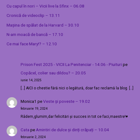
Cu capul în nori – Vicii live la Sfinx – 06.08
Cronică de videoclip – 13.11
Mașina de spălat de la Harvard – 30.10
N-am moacă de bancă – 17.10
Ce mai face Mary!? – 12.10
Prison Fest 2025 - VICII La Penitenciar - 14.06 - Piuituri
pe
Copăcel, colier sau dildou? – 20.05
iunie 14, 2025
[…] AICI o chestie fără nici o legătură, doar fac reclamă la blog. […]
Monica1
pe
Veste și poveste – 19.02
februarie 19, 2024
Râdem,glumim,dar felicitări și succes in tot ce faci,maestre!♥️
Cata
pe
Amintiri de dulce și dinți crăpați – 10.04
februarie 2, 2024