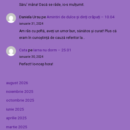
Săru' mâna! Dacă se râde, io-s mulțumit.
Daniela Ursu
pe
Amintiri de dulce și dinți crăpați – 10.04
ianuarie 31, 2024
Am râs cu poftă, aveți un umor bun, sănătos și curat! Plus că
eram în cunoștință de cauză referitor la…
Cata
pe
Iarna nu dorm – 25.01
ianuarie 30, 2024
Perfect! Io-ncep hora!
august 2026
noiembrie 2025
octombrie 2025
iunie 2025
aprilie 2025
martie 2025