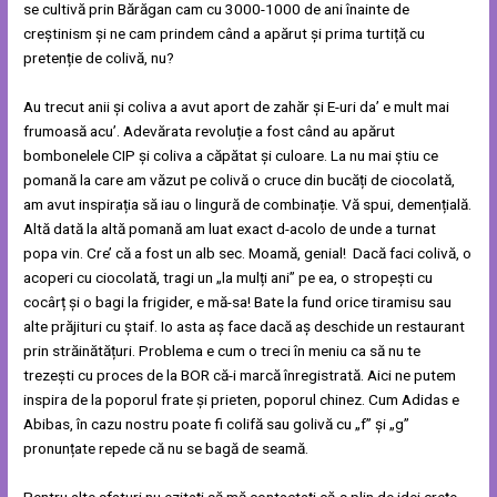
se cultivă prin Bărăgan cam cu 3000-1000 de ani înainte de
creștinism și ne cam prindem când a apărut și prima turtiță cu
pretenție de colivă, nu?
Au trecut anii și coliva a avut aport de zahăr și E-uri da’ e mult mai
frumoasă acu’. Adevărata revoluție a fost când au apărut
bombonelele CIP și coliva a căpătat și culoare. La nu mai știu ce
pomană la care am văzut pe colivă o cruce din bucăți de ciocolată,
am avut inspirația să iau o lingură de combinație. Vă spui, demențială.
Altă dată la altă pomană am luat exact d-acolo de unde a turnat
popa vin. Cre’ că a fost un alb sec. Moamă, genial! Dacă faci colivă, o
acoperi cu ciocolată, tragi un „la mulți ani” pe ea, o stropești cu
cocârț și o bagi la frigider, e mă-sa! Bate la fund orice tiramisu sau
alte prăjituri cu ștaif. Io asta aș face dacă aș deschide un restaurant
prin străinătățuri. Problema e cum o treci în meniu ca să nu te
trezești cu proces de la BOR că-i marcă înregistrată. Aici ne putem
inspira de la poporul frate și prieten, poporul chinez. Cum Adidas e
Abibas, în cazu nostru poate fi colifă sau golivă cu „f” și „g”
pronunțate repede că nu se bagă de seamă.