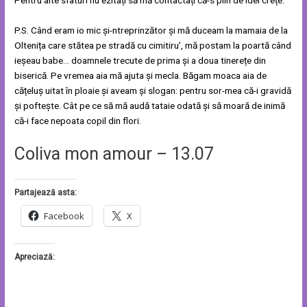
Pentru alte sfaturi nu ezitați să mă contactați că-s plin de idei crețe.
P.S. Când eram io mic și-ntreprinzător și mă duceam la mamaia de la
Oltenița care stătea pe stradă cu cimitiru’, mă postam la poartă când
ieșeau babe… doamnele trecute de prima și a doua tinerețe din
biserică. Pe vremea aia mă ajuta și mecla. Băgam moaca aia de
cățeluș uitat în ploaie și aveam și slogan: pentru sor-mea că-i gravidă
și poftește. Cât pe ce să mă audă tataie odată și să moară de inimă
că-i face nepoata copil din flori.
Coliva mon amour – 13.07
Partajează asta:
Facebook
X
Apreciază: