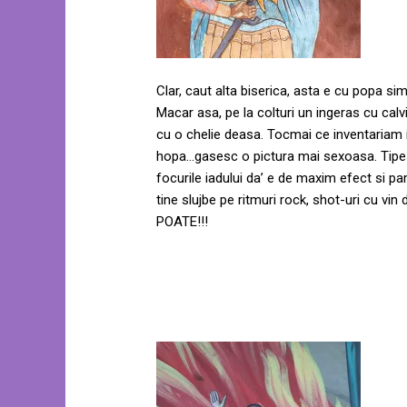
Clar, caut alta biserica, asta e cu popa sim
Macar asa, pe la colturi un ingeras cu calv
cu o chelie deasa. Tocmai ce inventariam in 
hopa…gasesc o pictura mai sexoasa. Tipesa 
focurile iadului da’ e de maxim efect si par
tine slujbe pe ritmuri rock, shot-uri cu vi
POATE!!!