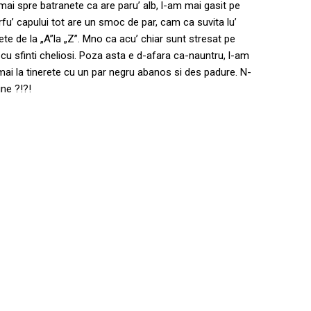
mai spre batranete ca are paru’ alb, l-am mai gasit pe
rfu’ capului tot are un smoc de par, cam ca suvita lu’
ete de la „A”la „Z”. Mno ca acu’ chiar sunt stresat pe
cu sfinti cheliosi. Poza asta e d-afara ca-nauntru, l-am
 mai la tinerete cu un par negru abanos si des padure. N-
ne ?!?!