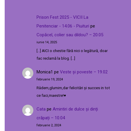
Prison Fest 2025 - VICII La
Penitenciar - 14.06 - Piuituri
pe
Copăcel, colier sau dildou? – 20.05
iunie 14, 2025
[…] AICI o chestie fără nici o legătură, doar
fac reclamă la blog. […]
Monica1
pe
Veste și poveste – 19.02
februarie 19, 2024
Râdem,glumim,dar felicitări și succes in tot
ce faci,maestre!♥️
Cata
pe
Amintiri de dulce și dinți
crăpați – 10.04
februarie 2, 2024