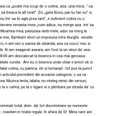
-mea ca „poate ma ocup de o coliva…asa…una mica…” ca
sa treaca la alt nivel”. Zic „gata Boss, pai nu fac eu” si
tre’ sa te agiti prea tare”, e suficient coliva cu o
intervine nevasta-mea „cum adica…nu merge asa…tre’ sa
. Moartea mea, pasiunea vietii mele, ador sa merg la
 ai mei, flambam shot-uri impreuna intre liturghii…veselie
ci, n-am nici o sansa de izbanda, asa ca ciocu’ mic si
tile. N-am exagerat aseara, am fost la un vinut da’ asa…
08.00 am descalecat la biserica in cea mai geroasa
atate curata. Am eu o biserica unde chiar e preot ok si
lat coliva, cu painica, vin si lumanari…tot pus la punct
i articolul precedent din aceasta categorie, o sa va
ea. Muzica lenta, lalaita, nu-nteleg nimic din versuri,
 la o cafea, pe la o tigare si o plimbare pe strada da’ cu
riminati total, divin…da’ tot discriminare se numeste.
ete…roackeri in toata regula. In afara de Sf. Mina care are