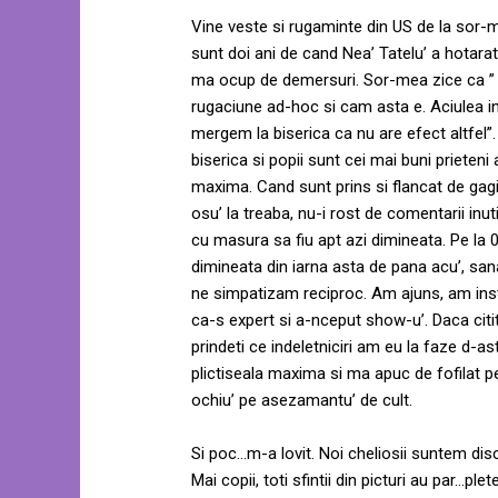
Vine veste si rugaminte din US de la sor
sunt doi ani de cand Nea’ Tatelu’ a hotarat 
ma ocup de demersuri. Sor-mea zice ca ” nu 
rugaciune ad-hoc si cam asta e. Aciulea 
mergem la biserica ca nu are efect altfel”
biserica si popii sunt cei mai buni prieteni
maxima. Cand sunt prins si flancat de gagi
osu’ la treaba, nu-i rost de comentarii inu
cu masura sa fiu apt azi dimineata. Pe la 
dimineata din iarna asta de pana acu’, san
ne simpatizam reciproc. Am ajuns, am insta
ca-s expert si a-nceput show-u’. Daca citit
prindeti ce indeletniciri am eu la faze d-ast
plictiseala maxima si ma apuc de fofilat pe
ochiu’ pe asezamantu’ de cult.
Si poc…m-a lovit. Noi cheliosii suntem disc
Mai copii, toti sfintii din picturi au par…pl