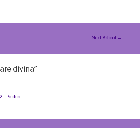
Next Articol
→
are divina”
 - Piuituri