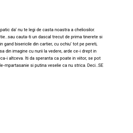
patic da’ nu te legi de casta noastra a cheliosilor.
itie…sau cauta-ti un dascal trecut de prima tinerete si
gand bisericile din cartier, cu ochiu’ tot pe pereti,
din imagine cu nurii la vedere, arde ce-i drept in
ca-i altceva. Iti da speranta ca poate in viitor, se pot
n de-mpartasanie si putina veselie ca nu strica. Deci…SE