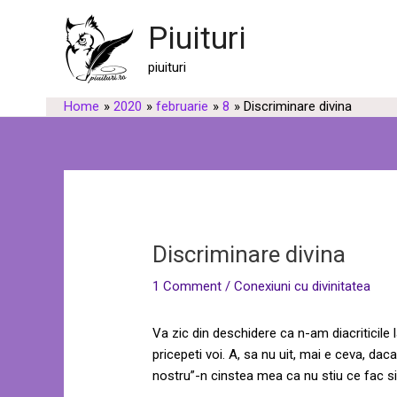
Skip
Post
Piuituri
to
navigation
content
piuituri
Home
2020
februarie
8
Discriminare divina
Discriminare divina
1 Comment
/
Conexiuni cu divinitatea
Va zic din deschidere ca n-am diacriticile 
pricepeti voi. A, sa nu uit, mai e ceva, dac
nostru”-n cinstea mea ca nu stiu ce fac si