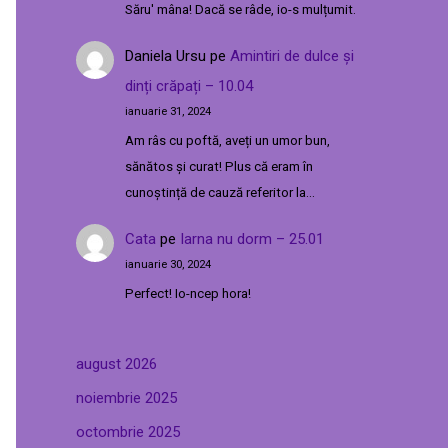
Săru' mâna! Dacă se râde, io-s mulțumit.
Daniela Ursu
pe
Amintiri de dulce și
dinți crăpați – 10.04
ianuarie 31, 2024
Am râs cu poftă, aveți un umor bun,
sănătos și curat! Plus că eram în
cunoștință de cauză referitor la…
Cata
pe
Iarna nu dorm – 25.01
ianuarie 30, 2024
Perfect! Io-ncep hora!
august 2026
noiembrie 2025
octombrie 2025