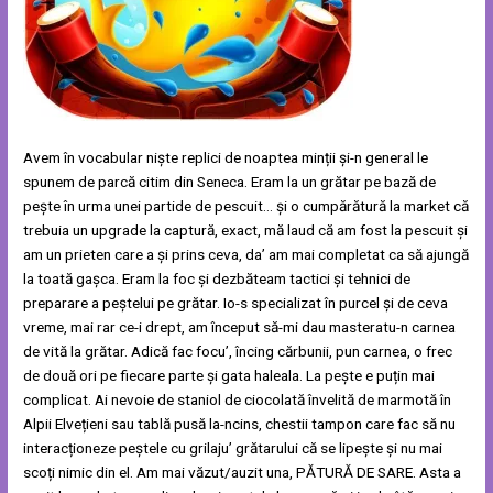
Avem în vocabular niște replici de noaptea minții și-n general le
spunem de parcă citim din Seneca. Eram la un grătar pe bază de
pește în urma unei partide de pescuit… și o cumpărătură la market că
trebuia un upgrade la captură, exact, mă laud că am fost la pescuit și
am un prieten care a și prins ceva, da’ am mai completat ca să ajungă
la toată gașca. Eram la foc și dezbăteam tactici și tehnici de
preparare a peștelui pe grătar. Io-s specializat în purcel și de ceva
vreme, mai rar ce-i drept, am început să-mi dau masteratu-n carnea
de vită la grătar. Adică fac focu’, încing cărbunii, pun carnea, o frec
de două ori pe fiecare parte și gata haleala. La pește e puțin mai
complicat. Ai nevoie de staniol de ciocolată învelită de marmotă în
Alpii Elvețieni sau tablă pusă la-ncins, chestii tampon care fac să nu
interacționeze peștele cu grilaju’ grătarului că se lipește și nu mai
scoți nimic din el. Am mai văzut/auzit una, PĂTURĂ DE SARE. Asta a