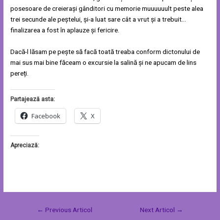
posesoare de creierași gânditori cu memorie muuuuuult peste alea
trei secunde ale peștelui, și-a luat sare cât a vrut și a trebuit…
finalizarea a fost în aplauze și fericire.
Dacă-l lăsam pe pește să facă toată treaba conform dictonului de
mai sus mai bine făceam o excursie la salină și ne apucam de lins
pereți.
Partajează asta:
Facebook
X
Apreciază:
←
Previous Articol
Next Articol
→