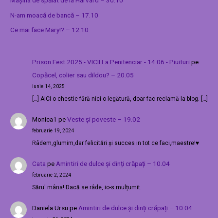
Mașina de spălat de la Harvard – 30.10
N-am moacă de bancă – 17.10
Ce mai face Mary!? – 12.10
Prison Fest 2025 - VICII La Penitenciar - 14.06 - Piuituri
pe
Copăcel, colier sau dildou? – 20.05
iunie 14, 2025
[…] AICI o chestie fără nici o legătură, doar fac reclamă la blog. […]
Monica1
pe
Veste și poveste – 19.02
februarie 19, 2024
Râdem,glumim,dar felicitări și succes in tot ce faci,maestre!♥️
Cata
pe
Amintiri de dulce și dinți crăpați – 10.04
februarie 2, 2024
Săru' mâna! Dacă se râde, io-s mulțumit.
Daniela Ursu
pe
Amintiri de dulce și dinți crăpați – 10.04