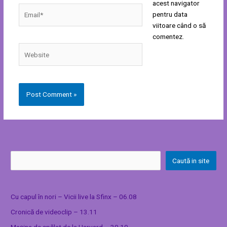
acest navigator
Email*
pentru data
viitoare când o să
comentez.
Website
Caută in site
Cu capul în nori – Vicii live la Sfinx – 06.08
Cronică de videoclip – 13.11