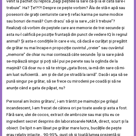
venit la pachet cu replica „bagi peștele la sare că-și ia el câtă sare-i
trebuie”. Ha? Țe!?!?! Despre ce pește vorbim? Ăla de stă-n apă sau
posesorii de grații centuriste care-ți refac karma pe sume modice
sau bonuri de masă? Cum dracu’ să-și ia sare „cât îi trebuie”?
Realizați că vorbim de peștele care are memorie de trei secunde și
asta nu-l califică pe poziție fruntașă din punct de vedere IQ în regnul
animal? Și asta-n condițiile în care e viu, că dacă e curățat și pregătit
de grătar nu mai încape-n propoziție cuvintul „creier” sau cuvântul
„memorie” de chiar nu mai contează câte secunde. Își ia sare până
se-mpăiază singur și poți să-l pui pe perete sau la oglinda de la
mașină? Că doar nu o să te strige „gata Boss, ia-mă din sare că mi-
am luat suficientă… am și de dat pe stradă la iarnă”. Dacă-i așa să se
pună singur pe grătar, să se frece cu mirodenii pe coadă și să ne
anunțe când e gata de păpat, nu?
Personal am încins grătaru’, i-am trântit pe maimuțoi pe grilajul
incandescent, l-am frecat de câteva ori pe toate axele și asta a fost.
Fără sare, ulei de cocos, extract de ambrozie sau mai știu eu ce
ingredient secret desprins din laboratoarele NASA, direct, scurt și la
obiect. De lipit n-am lăsat pe grătar mare lucru, bucățile de pește
erau relativ intacte… 90-95%, gust ok și toată lumea prezentă și