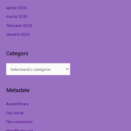
aprilie 2020
martie 2020
februarie 2020
ianuarie 2020
Categorii
Metadate
Autentificare
Flux intrări
Flux comentarii
WordPress.org