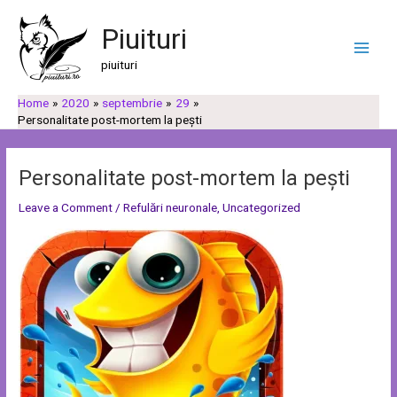
Skip
Post
C
C
Main
to
navigation
Piuituri
a
a
Men
content
u
t
piuituri
t
e
Home
2020
septembrie
29
ă
g
Personalitate post-mortem la pești
o
r
Personalitate post-mortem la pești
i
i
Leave a Comment
/
Refulări neuronale
,
Uncategorized