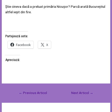
Știe cineva dacă a preluat primăria Nicușor? Parcă arată Bucureștiul
altfel ieșit din fire.
Partajează asta:
Facebook
X
Apreciază:
←
Previous Articol
Next Articol
→