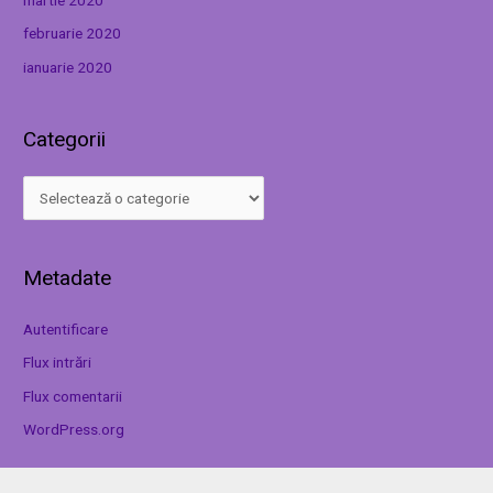
februarie 2020
ianuarie 2020
Categorii
Metadate
Autentificare
Flux intrări
Flux comentarii
WordPress.org