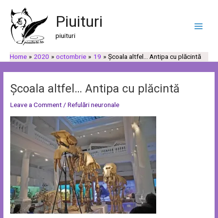
Skip
Post
C
C
Main
to
navigation
Piuituri
a
a
Men
content
u
t
piuituri
t
e
Home
2020
octombrie
19
Școala altfel… Antipa cu plăcintă
ă
g
o
r
Școala altfel… Antipa cu plăcintă
i
Leave a Comment
/
Refulări neuronale
i