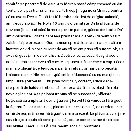
tăbărât pe pastramă de oaie. Am făcut o masă câmpenească cu din
toate, de la pastramă la mici, cartofi copți, legume și Mirinda pentru
că nu aveau Pepsi. După toată bomba calorică de origine animală,
am trecut la plăcinte. Nota 10 pentru diversitate. De la plăcinta de
dovleac (bleah) și până la mere, pere în panere, găseai din toate. Da’
am o-ntrebare… chefu’ care le-a prestat are diabet? Că n-am văzut
zahăr nici pe prospect. Gust comun spre deloc de am crezut că am
luat toți covid. Noroc cu Mirinda aia că ne-am prins că suntem ok, aia
avea și gust și miros de la E-uri. Dacă venea Laleaua Neagră acolo,
adică mama Dumnezeu să o ierte, le punea la ăia mesele-n cap. Făcea
mama o plăcintă de te-ndopai până la refuz… și mai luai o bucată.
Haioase denumirile. Aveam „plăcintă haiducească cu nu mai știu ce
umplutură șterpelită” … nu prea politically correct, adică dacă-i
șterpelită de haiduci trebuia să fie moca, dată la nevoiași… în rolul
nevoiașilor, noi. Așa pe bani trebuia să se numească „plăcintă
hoțească cu umplutură de nu știu ce, șterpelită și vândută fără gust
la figuriști” … ca mine. Sau „placintă cu mere de aur”, ce credeți… nici
urmă de aur, măr avea, fără gust da’ era prezent. La plăcinta cu vișine
sau cireșe trebuia să scrie pe ea că „poate conține urme de cireșe
sau vișine”. Deci… BIG FÂS da’ ne-am scos cu pastrama.