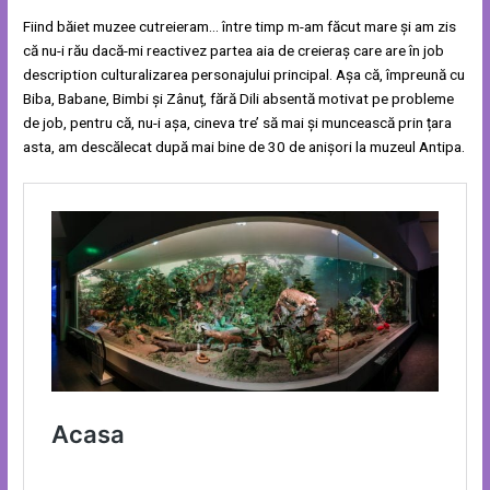
Fiind băiet muzee cutreieram… între timp m-am făcut mare și am zis
că nu-i rău dacă-mi reactivez partea aia de creieraș care are în job
description culturalizarea personajului principal. Așa că, împreună cu
Biba, Babane, Bimbi și Zânuț, fără Dili absentă motivat pe probleme
de job, pentru că, nu-i așa, cineva tre’ să mai și muncească prin țara
asta, am descălecat după mai bine de 30 de anișori la muzeul Antipa.