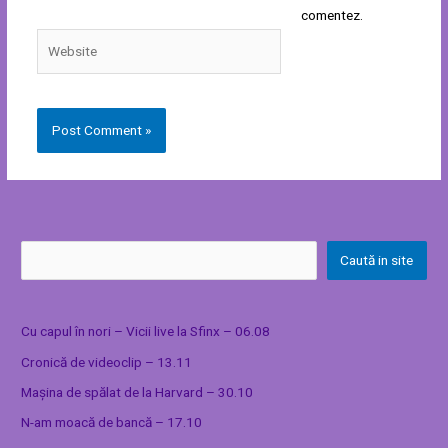
comentez.
Website
Caută in site
Cu capul în nori – Vicii live la Sfinx – 06.08
Cronică de videoclip – 13.11
Mașina de spălat de la Harvard – 30.10
N-am moacă de bancă – 17.10