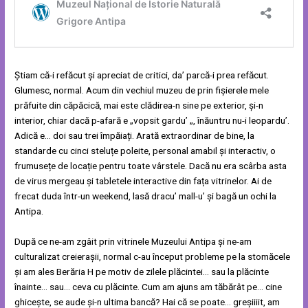
Știam că-i refăcut și apreciat de critici, da’ parcă-i prea refăcut.
Glumesc, normal. Acum din vechiul muzeu de prin fișierele mele
prăfuite din căpăcică, mai este clădirea-n sine pe exterior, și-n
interior, chiar dacă p-afară e „vopsit gardu’ „, înăuntru nu-i leopardu’.
Adică e… doi sau trei împăiați. Arată extraordinar de bine, la
standarde cu cinci steluțe poleite, personal amabil și interactiv, o
frumusețe de locație pentru toate vârstele. Dacă nu era scârba asta
de virus mergeau și tabletele interactive din fața vitrinelor. Ai de
frecat duda într-un weekend, lasă dracu’ mall-u’ și bagă un ochi la
Antipa.
După ce ne-am zgâit prin vitrinele Muzeului Antipa și ne-am
culturalizat creierașii, normal c-au început probleme pe la stomăcele
și am ales Berăria H pe motiv de zilele plăcintei… sau la plăcinte
înainte… sau… ceva cu plăcinte. Cum am ajuns am tăbărât pe… cine
ghicește, se aude și-n ultima bancă? Hai că se poate… greșiiiit, am