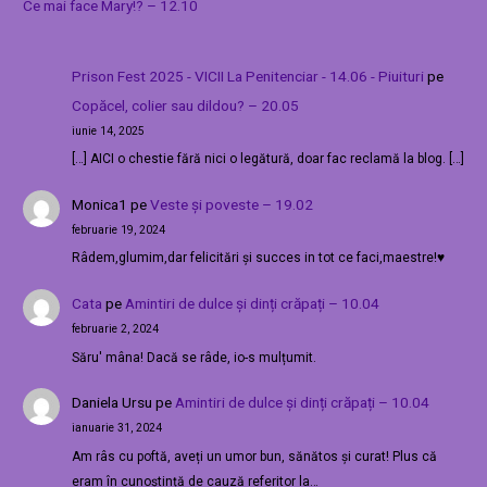
Ce mai face Mary!? – 12.10
Prison Fest 2025 - VICII La Penitenciar - 14.06 - Piuituri
pe
Copăcel, colier sau dildou? – 20.05
iunie 14, 2025
[…] AICI o chestie fără nici o legătură, doar fac reclamă la blog. […]
Monica1
pe
Veste și poveste – 19.02
februarie 19, 2024
Râdem,glumim,dar felicitări și succes in tot ce faci,maestre!♥️
Cata
pe
Amintiri de dulce și dinți crăpați – 10.04
februarie 2, 2024
Săru' mâna! Dacă se râde, io-s mulțumit.
Daniela Ursu
pe
Amintiri de dulce și dinți crăpați – 10.04
ianuarie 31, 2024
Am râs cu poftă, aveți un umor bun, sănătos și curat! Plus că
eram în cunoștință de cauză referitor la…