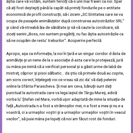
ăștia care vă votăm, suntem fericiți că-s unii mai fraieri ca noi. Sper
că ați fost deștepți până la capăt să primiți fondurile pe o entitate
economică de profil construcții, să-i zicem „SC Entitatea care se va
ocupa de pasajele animăluțelor după construirea autostrăzilor SRL”
și când vă-ntreabă ăia de sănătate și să vă caute la coridoare, să
ziceți senini „Boss, noi suntem pregătiți, nu fac ăștia autostrăzile ca
să ne ocupăm de restu’ treburilor”. Acoperire perfectă.
Apropo, așa ca informație, la noi în țară e un singur coridor d-ăsta de
animăluțe și un nene de la o asociație d-asta care le protejează, jură
cu mâna pe inimă că a verificat personal și a găsit urme de labă de
mistreț, căprior și pisoi sălbatic… da știu că primele două au copite,
am scris corect, înțelegeți voi ce vreau să zic da’ vă dați pelerini
online la Sfânta Parascheva. Și mai am ceva, bănuții sunt dați
punctual la autostrada care va lega Iașiul de Târgu Mureș, adică
vorba lu’ Ștefan cel Mare, vorbă ușor adaptată de mine la situația de
față „Autostrada n-a fost a strămoșilor mei, n-a fost a mea și nu e a
voastră, ci a urmașilor voștri și a urmașilor urmașilor voștri în veacul
vecilor”, să puie mâna pe lopeți că noi am făcut rost de fonduri.