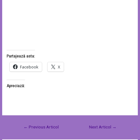
Partajează asta:
Facebook
X
Apreciază:
←
Previous Articol
Next Articol
→