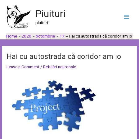
Skip
Post
C
C
Main
to
navigation
Piuituri
a
a
Men
content
u
t
piuituri
t
e
Home
2020
octombrie
17
Hai cu autostrada că coridor am io
ă
g
o
r
Hai cu autostrada că coridor am io
i
Leave a Comment
/
Refulări neuronale
i