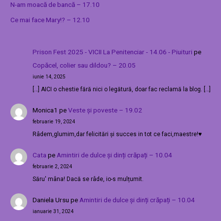
N-am moacă de bancă – 17.10
Ce mai face Mary!? – 12.10
Prison Fest 2025 - VICII La Penitenciar - 14.06 - Piuituri
pe
Copăcel, colier sau dildou? – 20.05
iunie 14, 2025
[…] AICI o chestie fără nici o legătură, doar fac reclamă la blog. […]
Monica1
pe
Veste și poveste – 19.02
februarie 19, 2024
Râdem,glumim,dar felicitări și succes in tot ce faci,maestre!♥️
Cata
pe
Amintiri de dulce și dinți crăpați – 10.04
februarie 2, 2024
Săru' mâna! Dacă se râde, io-s mulțumit.
Daniela Ursu
pe
Amintiri de dulce și dinți crăpați – 10.04
ianuarie 31, 2024