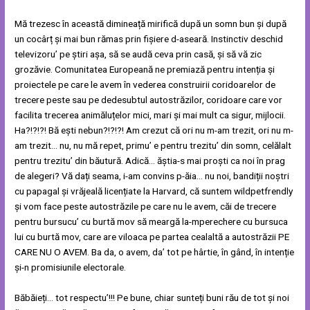
Mă trezesc în această dimineață mirifică după un somn bun și după
un cocârț și mai bun rămas prin fișiere d-aseară. Instinctiv deschid
televizoru’ pe știri așa, să se audă ceva prin casă, și să vă zic
grozăvie. Comunitatea Europeană ne premiază pentru intenția și
proiectele pe care le avem în vederea construirii coridoarelor de
trecere peste sau pe dedesubtul autostrăzilor, coridoare care vor
facilita trecerea animăluțelor mici, mari și mai mult ca sigur, mijlocii.
Ha?!?!?! Bă ești nebun?!?!?! Am crezut că ori nu m-am trezit, ori nu m-
am trezit… nu, nu mă repet, primu’ e pentru trezitu’ din somn, celălalt
pentru trezitu’ din băutură. Adică… ăștia-s mai proști ca noi în prag
de alegeri? Vă dați seama, i-am convins p-ăia… nu noi, bandiții noștri
cu papagal și vrăjeală licențiate la Harvard, că suntem wildpetfrendly
și vom face peste autostrăzile pe care nu le avem, căi de trecere
pentru bursucu’ cu burtă mov să meargă la-mperechere cu bursuca
lui cu burtă mov, care are viloaca pe partea cealaltă a autostrăzii PE
CARE NU O AVEM. Ba da, o avem, da’ tot pe hârtie, în gând, în intenție
și-n promisiunile electorale.
Băbăieți… tot respectu’!!! Pe bune, chiar sunteți buni rău de tot și noi