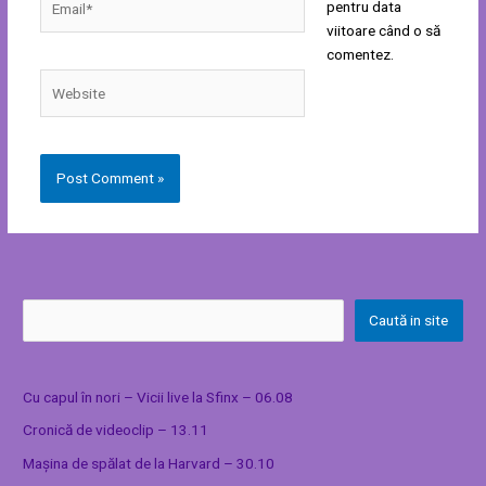
pentru data
viitoare când o să
comentez.
Website
Caută in site
Cu capul în nori – Vicii live la Sfinx – 06.08
Cronică de videoclip – 13.11
Mașina de spălat de la Harvard – 30.10