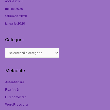
aprilie 2020
martie 2020
februarie 2020
ianuarie 2020
Categorii
Metadate
Autentificare
Flux intrări
Flux comentarii
WordPress.org