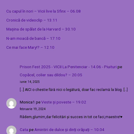
Cu capul în nori – Vicii live la Sfinx – 06.08
Cronică de videoclip – 13.11
Mașina de spălat de la Harvard – 30.10
N-am moacă de bancă – 17.10
Ce mai face Mary!? – 12.10
Prison Fest 2025 - VICII La Penitenciar - 14.06 - Piuituri
pe
Copăcel, colier sau dildou? – 20.05
iunie 14, 2025
[…] AICI o chestie fără nici o legătură, doar fac reclamă la blog. […]
Monica1
pe
Veste și poveste – 19.02
februarie 19, 2024
Râdem,glumim,dar felicitări și succes in tot ce faci,maestre!♥️
Cata
pe
Amintiri de dulce și dinți crăpați – 10.04