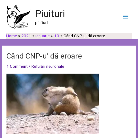
Skip
Post
C
C
Main
to
navigation
Piuituri
a
a
Men
content
u
t
piuituri
t
e
Home
2021
ianuarie
10
Când CNP-u’ dă eroare
ă
g
o
r
Când CNP-u’ dă eroare
i
1 Comment
/
Refulări neuronale
i