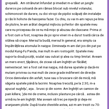
greșeală… Am strănutat înfundat și imediat m-a tăiat un junghi
dureros pe coloană de am rămas blocat sub nivelul volanului,
schimonosit de durere, cu doi stropi de pipiloi scăpați din instalație
și răs în hohote de haioșenia fazei. Cu chiu, cu vai m-am repus pe linia
de plutire, le-am arătat degetul mijlociu șoferilor din spatele meu
care nu pricepeau de ce nu mă mișc și abuzau de claxoane. Prima zi
a fost cum a fost, noaptea de joi spre vineri m-a durut toată cârca de
stătea să crape. Mersul la budă, mersul în general, era simplu ca
împătrățilirea atomului în naișpe. Dimineața m-am dat jos din pat pe
modul Kung-Fu Panda, mai mult m-am rostogolit. Spatele meu
suporta două poziții, sculat sau culcat și alea cu timp limitat. Aveam
un mers erect, țăpănos, de ziceai că am înghițit un făcăleț
nemestecat. Ieri a fost cel mai nașpa, mă durea spatele și dacă-mi
mutam privirea cu mai mult de zece grade indiferent de direcție.
Orice denivelare din asfalt, tuse sau o bruscare cât de mică, mă
săgeta spatele până la lacrimi. Noaptea trecută, pe la 2.30, m-a
apucat sughițu’, așa… brusc și din somn. Am înghițit un camion de
pain killere, ‘jde mii de creme, inclusiv plasture pe cârcă… astea din
urmă nu le-am înghițit. Mai aveam să trec pe injecții și deja-mi
aranjasem ploile. După toate chestiile astea, azi m-am trezit cu 70-