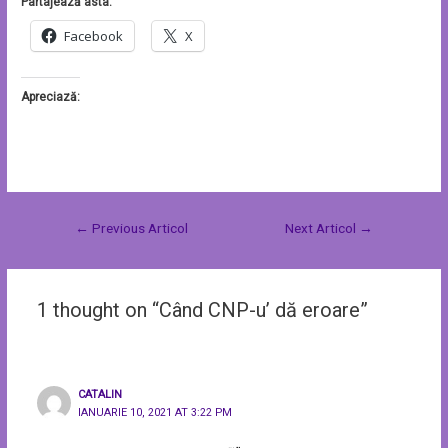
Partajează asta:
Facebook
X
Apreciază:
←
Previous Articol
Next Articol
→
1 thought on “Când CNP-u’ dă eroare”
CATALIN
IANUARIE 10, 2021 AT 3:22 PM