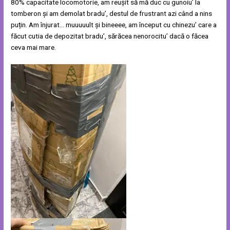
80% capacitate locomotorie, am reușit să mă duc cu gunoiu’ la
tomberon și am demolat bradu’, destul de frustrant azi când a nins
puțin. Am înjurat… muuuuult și bineeee, am început cu chinezu’ care a
făcut cutia de depozitat bradu’, sărăcea nenorocitu’ dacă o făcea
ceva mai mare.