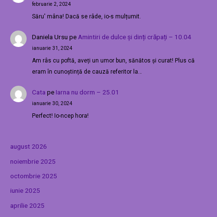
februarie 2, 2024
Săru' mâna! Dacă se râde, io-s mulțumit.
Daniela Ursu
pe
Amintiri de dulce și dinți crăpați – 10.04
ianuarie 31, 2024
Am râs cu poftă, aveți un umor bun, sănătos și curat! Plus că
eram în cunoștință de cauză referitor la…
Cata
pe
Iarna nu dorm – 25.01
ianuarie 30, 2024
Perfect! Io-ncep hora!
august 2026
noiembrie 2025
octombrie 2025
iunie 2025
aprilie 2025