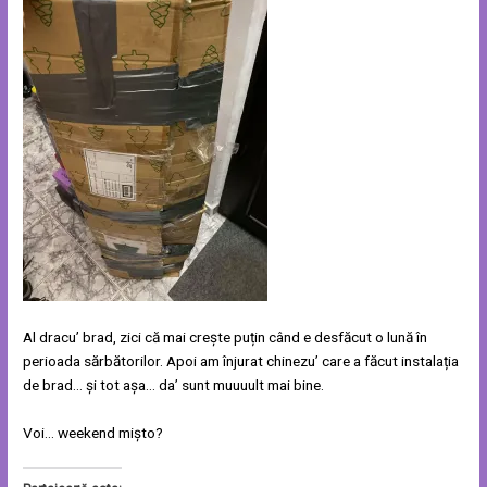
Al dracu’ brad, zici că mai crește puțin când e desfăcut o lună în
perioada sărbătorilor. Apoi am înjurat chinezu’ care a făcut instalația
de brad… și tot așa… da’ sunt muuuult mai bine.
Voi… weekend mișto?