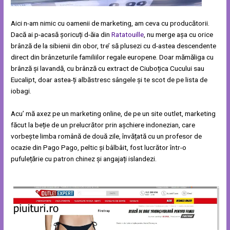
Aici n-am nimic cu oamenii de marketing, am ceva cu producătorii.
Dacă ai p-acasă șoricuți d-ăia din
Ratatouille
, nu merge așa cu orice
brânză de la sibienii din obor, tre’ să plusezi cu d-astea descendente
direct din brânzeturile familiilor regale europene. Doar mămăliga cu
brânză și lavandă, cu brânză cu extract de Ciuboțica Cucului sau
Eucalipt, doar astea-ți albăstresc sângele și te scot de pe lista de
iobagi.
Acu’ mă axez pe un marketing online, de pe un site outlet, marketing
făcut la beție de un prelucrător prin așchiere indonezian, care
vorbește limba română de două zile, învățată cu un profesor de
ocazie din Pago Pago, peltic și bâlbâit, fost lucrător într-o
pufulețărie cu patron chinez și angajați islandezi.