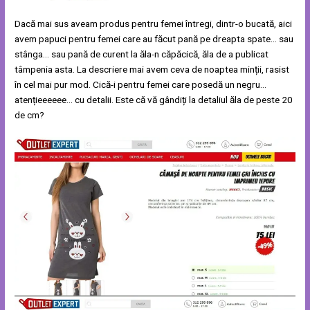
Dacă mai sus aveam produs pentru femei întregi, dintr-o bucată, aici
avem papuci pentru femei care au făcut pană pe dreapta spate… sau
stânga… sau pană de curent la ăla-n căpăcică, ăla de a publicat
tâmpenia asta. La descriere mai avem ceva de noaptea minții, rasist
în cel mai pur mod. Cică-i pentru femei care posedă un negru…
atențieeeeee… cu detalii. Este că vă gândiți la detaliul ăla de peste 20
de cm?