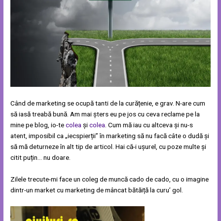
Când de marketing se ocupă tanti de la curățenie, e grav. N-are cum
să iasă treabă bună. Am mai șters eu pe jos cu ceva reclame pe la
mine pe blog, io-te
colea
și
colea
. Cum mă iau cu altceva și nu-s
atent, imposibil ca „iecspierții” în marketing să nu facă câte o dudă și
să mă deturneze în alt tip de articol. Hai că-i ușurel, cu poze multe și
citit puțin… nu doare.
Zilele trecute-mi face un coleg de muncă cado de cado, cu o imagine
dintr-un market cu marketing de mâncat bătăiță la curu’ gol.