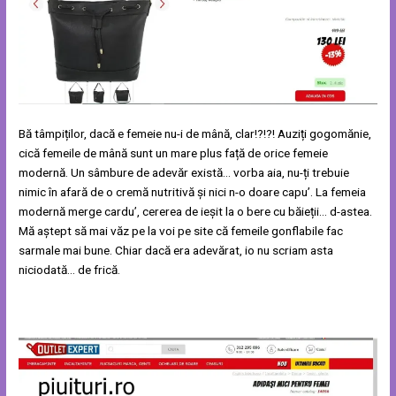
Bă tâmpiților, dacă e femeie nu-i de mână, clar!?!?! Auziți gogomănie,
cică femeile de mână sunt un mare plus față de orice femeie
modernă. Un sâmbure de adevăr există… vorba aia, nu-ți trebuie
nimic în afară de o cremă nutritivă și nici n-o doare capu’. La femeia
modernă merge cardu’, cererea de ieșit la o bere cu băieții… d-astea.
Mă aștept să mai văz pe la voi pe site că femeile gonflabile fac
sarmale mai bune. Chiar dacă era adevărat, io nu scriam asta
niciodată… de frică.