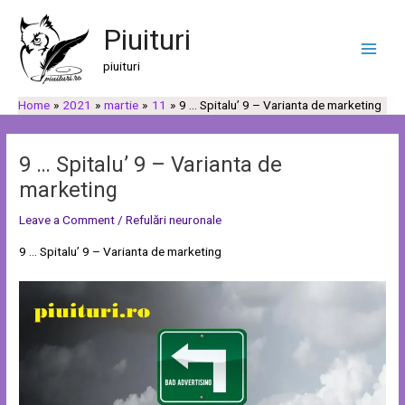
Skip
Post
C
C
Main
to
navigation
Piuituri
a
a
Men
content
u
t
piuituri
t
e
Home
2021
martie
11
9 … Spitalu’ 9 – Varianta de marketing
ă
g
o
r
9 … Spitalu’ 9 – Varianta de
i
marketing
i
Leave a Comment
/
Refulări neuronale
9 … Spitalu’ 9 – Varianta de marketing