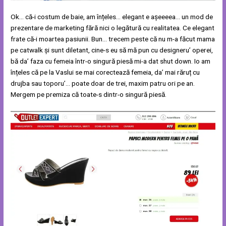
Ok… că-i costum de baie, am înțeles… elegant e așeeeea… un mod de
prezentare de marketing fără nici o legătură cu realitatea. Ce elegant
frate că-i moartea pasiunii. Bun… trecem peste că nu m-a făcut mama
pe catwalk și sunt diletant, cine-s eu să mă pun cu designeru’ operei,
bă da’ faza cu femeia într-o singură piesă mi-a dat shut down. Io am
înțeles că pe la Vaslui se mai corectează femeia, da’ mai răruț cu
drujba sau toporu’… poate doar de trei, maxim patru ori pe an.
Mergem pe premiza că toate-s dintr-o singură piesă.