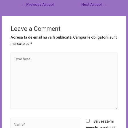
←
Previous Articol
Next Articol
→
Leave a Comment
Adresa ta de email nu va fi publicată.
Câmpurile obligatorii sunt
marcate cu
*
Type
here..
Name*
Salvează-mi
numele, emailul și