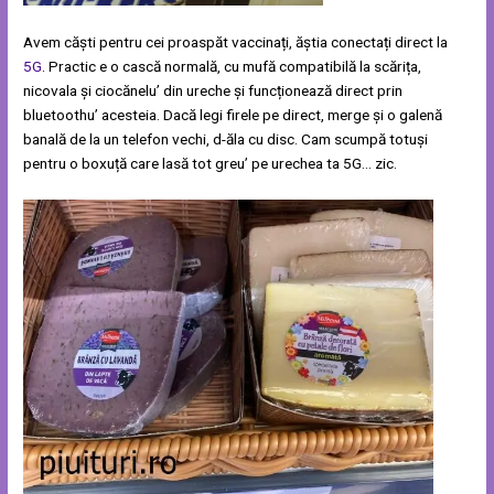
Avem căști pentru cei proaspăt vaccinați, ăștia conectați direct la
5G
. Practic e o cască normală, cu mufă compatibilă la scărița,
nicovala și ciocănelu’ din ureche și funcționează direct prin
bluetoothu’ acesteia. Dacă legi firele pe direct, merge și o galenă
banală de la un telefon vechi, d-ăla cu disc. Cam scumpă totuși
pentru o boxuță care lasă tot greu’ pe urechea ta 5G… zic.