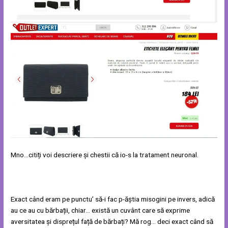
Mno…citiți voi descriere și chestii că io-s la tratament neuronal.
Exact când eram pe punctu’ să-i fac p-ăștia misogini pe invers, adică
au ce au cu bărbații, chiar… există un cuvânt care să exprime
aversitatea și disprețul față de bărbați? Mă rog… deci exact când să