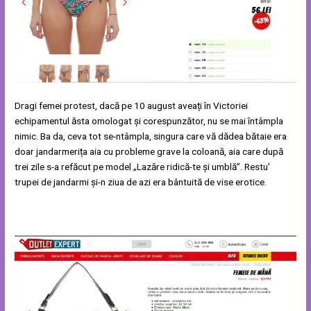
Dragi femei protest, dacă pe 10 august aveați în Victoriei
echipamentul ăsta omologat și corespunzător, nu se mai întâmpla
nimic. Ba da, ceva tot se-ntâmpla, singura care vă dădea bătaie era
doar jandarmerița aia cu probleme grave la coloană, aia care după
trei zile s-a refăcut pe model „Lazăre ridică-te și umblă”. Restu’
trupei de jandarmi și-n ziua de azi era bântuită de vise erotice.