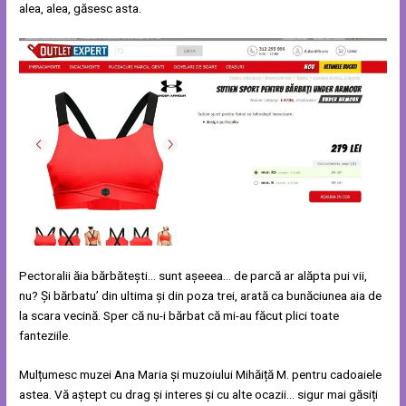
alea, alea, găsesc asta.
Pectoralii ăia bărbătești… sunt așeeea… de parcă ar alăpta pui vii,
nu? Și bărbatu’ din ultima și din poza trei, arată ca bunăciunea aia de
la scara vecină. Sper că nu-i bărbat că mi-au făcut plici toate
fanteziile.
Mulțumesc muzei Ana Maria și muzoiului Mihăiță M. pentru cadoaiele
astea. Vă aștept cu drag și interes și cu alte ocazii… sigur mai găsiți