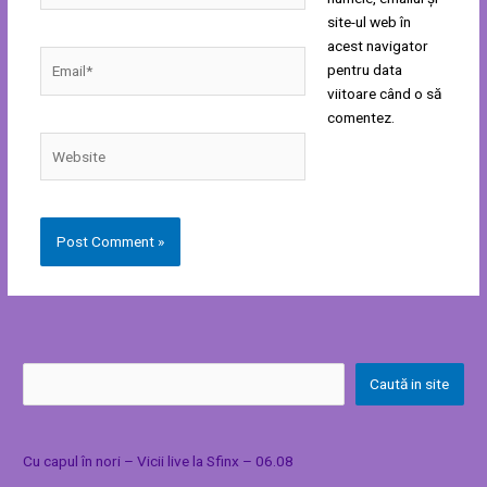
site-ul web în
acest navigator
Email*
pentru data
viitoare când o să
comentez.
Website
Caută in site
Cu capul în nori – Vicii live la Sfinx – 06.08