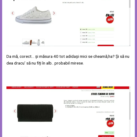
Da mă, corect… și măsura 40 tot adidași mici se cheamă,ha? Și să nu
dea dracu’ să nu fiți în alb.. probabil mirese.