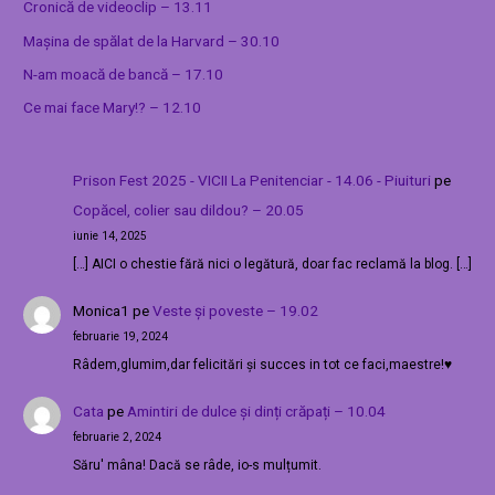
Cronică de videoclip – 13.11
Mașina de spălat de la Harvard – 30.10
N-am moacă de bancă – 17.10
Ce mai face Mary!? – 12.10
Prison Fest 2025 - VICII La Penitenciar - 14.06 - Piuituri
pe
Copăcel, colier sau dildou? – 20.05
iunie 14, 2025
[…] AICI o chestie fără nici o legătură, doar fac reclamă la blog. […]
Monica1
pe
Veste și poveste – 19.02
februarie 19, 2024
Râdem,glumim,dar felicitări și succes in tot ce faci,maestre!♥️
Cata
pe
Amintiri de dulce și dinți crăpați – 10.04
februarie 2, 2024
Săru' mâna! Dacă se râde, io-s mulțumit.