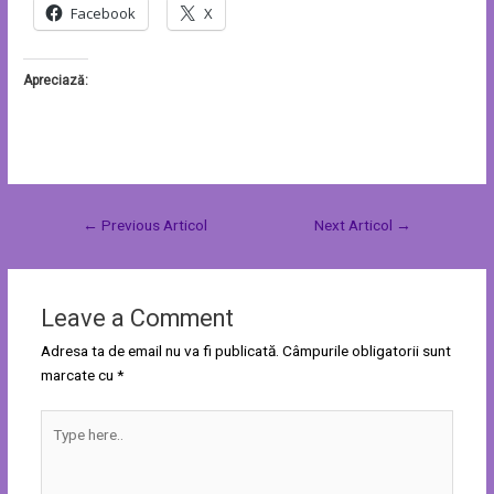
Facebook
X
Apreciază:
←
Previous Articol
Next Articol
→
Leave a Comment
Adresa ta de email nu va fi publicată.
Câmpurile obligatorii sunt
marcate cu
*
Type
here..