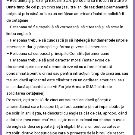
– Rezidenţa şi prezenţa fizică în SUA: persoana să fi locuit în Statele
Unite timp de cel puţin cinci ani (sau trei ani de rezidenţă permanentă
obţinută prin căsătoria cu un cetăţean american) înaintea solicitării
de cetăţenie
– Persoana să fie capabilă să vorbească, să citească şi să scrie în
limba engleză
– Persoana trebuie să cunoască şi să înţeleagă fundamentele istoriei
americane, dar şi principiile şi forma guvernului american
– Persoana să cunoască principiile Constituţiei americane
– Persoana trebuie să aibă caracter moral (este nevoie de
documente prin care să demonstreze că nu a fost niciodată
condamnată pentru crimă sau pentru infracţiuni timp de cinci ani, sau
trei ani dacă aplicantul este căsătorit cu un cetăţean american, sau
un an dacă aplicantul a servit Forţele Armate SUA înainte de
solicitarea cetăţeniei)
Pe scurt, ești prin US de cinci ani sau trei ani dacă găsești o
amerindiancă care te suportă, ai fost cuminte și n-ai împins băbuțe
pe scări în anii ăștia, te descurci cu engleza cât de cât, apropo, când
a dat sor-mea examenu’ erau niște neni mexicani care habar n-aveau
de engleză, deci se poate și ești eligibil. Mai ai un test cu câteva-
ntrebări dintr-o broșurică pe care o primește de la birou’ de resort.