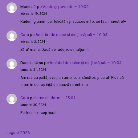
Monica1
pe
Veste și poveste – 19.02
februarie 19, 2024
Râdem,glumim,dar felicitări și succes in tot ce faci,maestre!♥️
Cata
pe
Amintiri de dulce și dinți crăpați – 10.04
februarie 2, 2024
Săru' mâna! Dacă se râde, io-s mulțumit.
Daniela Ursu
pe
Amintiri de dulce și dinți crăpați – 10.04
ianuarie 31, 2024
Am râs cu poftă, aveți un umor bun, sănătos și curat! Plus că
eram în cunoștință de cauză referitor la…
Cata
pe
Iarna nu dorm – 25.01
ianuarie 30, 2024
Perfect! Io-ncep hora!
august 2026