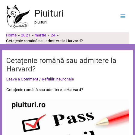
Skip
Post
C
C
Main
to
navigation
Piuituri
a
a
Men
content
u
t
piuituri
t
e
Home
2021
martie
24
ă
g
Cetațenie română sau admitere la Harvard?
o
r
Cetațenie română sau admitere la
i
Harvard?
i
Leave a Comment
/
Refulări neuronale
Cetațenie română sau admitere la Harvard?