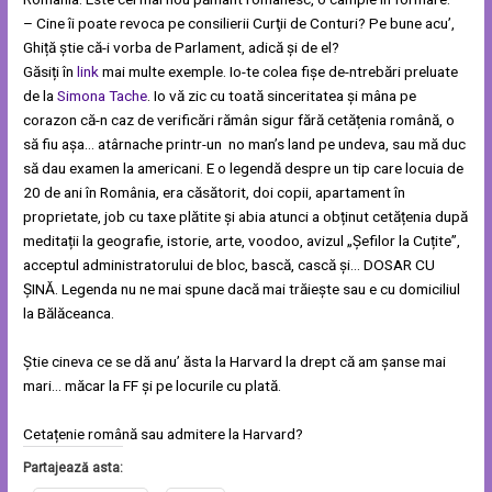
– Cine îi poate revoca pe consilierii Curţii de Conturi? Pe bune acu’,
Ghiță știe că-i vorba de Parlament, adică și de el?
Găsiți în
link
mai multe exemple. Io-te colea fișe de-ntrebări preluate
de la
Simona Tache
. Io vă zic cu toată sinceritatea și mâna pe
corazon că-n caz de verificări rămân sigur fără cetățenia română, o
să fiu așa… atârnache printr-un no man’s land pe undeva, sau mă duc
să dau examen la americani. E o legendă despre un tip care locuia de
20 de ani în România, era căsătorit, doi copii, apartament în
proprietate, job cu taxe plătite și abia atunci a obținut cetățenia după
meditații la geografie, istorie, arte, voodoo, avizul „Șefilor la Cuțite”,
acceptul administratorului de bloc, bască, cască și… DOSAR CU
ȘINĂ. Legenda nu ne mai spune dacă mai trăiește sau e cu domiciliul
la Bălăceanca.
Știe cineva ce se dă anu’ ăsta la Harvard la drept că am șanse mai
mari… măcar la FF și pe locurile cu plată.
Cetațenie română sau admitere la Harvard?
Partajează asta: