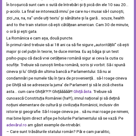
În broșurică sunt cam o sută de întrebări și-ți pică din ele 10 sau 20…
p-acolo. La final se intonează imnu’ pe care nu-i musai să-l cunoști,
zici „na, na, na” unde uiți textu’ și sănătate și la gară… scuze, health
and to the train station că ești cătățean american. Cam 30 de minute,
o oră și ești gata.
La Românica e cam așa, două puncte.
În primul rând trebuie să ai 18 ani ca să fie sigure „autoritățilii” că ești
major și cel puțin în teorie, te duce mintea. Eu aș băga și un test
psiho-pupu că dacă vrei cetățenie română sigur ai ceva la cutia cu
scufițe. Trebuie să cunoști limba română, scris și vorbit. Să-i spună
cineva și lu’ Ghiță din ultima bancă a Parlamentului. Să nu ai
condamnări pe numele tău în țara de proveniență… să-l roage cineva
pe Ghiță să se adreseze la juma’ de Parlament și să le zică chestia
asta… cum care Ghiță!?!?! Ghițăăăăă!!!
Ghiță ăsta
. Trebuie să
cunoască Constituția României (ha!!!), imnul național și să dețină
noțiuni elementare de cultură și civilizația Românicii, inclusiv din
istorie și geografie. Să-l roage cineva pe… să nu mai roage pe nimeni,
mai bine lipim direct afișe pe holurile Parlamentului să se vază. Pe
adevărul.ro
am găsit exemple de-ntrebări.
– Care sunt trăsăturile statului român? Păi e cam paralitic,