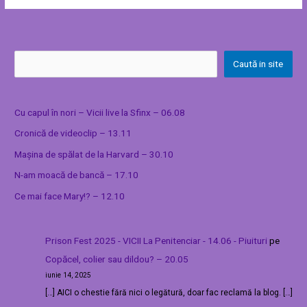
Caută in site
Cu capul în nori – Vicii live la Sfinx – 06.08
Cronică de videoclip – 13.11
Mașina de spălat de la Harvard – 30.10
N-am moacă de bancă – 17.10
Ce mai face Mary!? – 12.10
Prison Fest 2025 - VICII La Penitenciar - 14.06 - Piuituri
pe
Copăcel, colier sau dildou? – 20.05
iunie 14, 2025
[…] AICI o chestie fără nici o legătură, doar fac reclamă la blog. […]