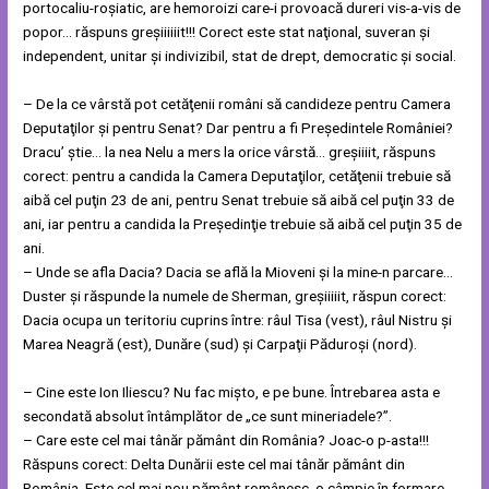
portocaliu-roșiatic, are hemoroizi care-i provoacă dureri vis-a-vis de
popor… răspuns greșiiiiiit!!! Corect este stat naţional, suveran şi
independent, unitar şi indivizibil, stat de drept, democratic şi social.
– De la ce vârstă pot cetăţenii români să candideze pentru Camera
Deputaţilor şi pentru Senat? Dar pentru a fi Preşedintele României?
Dracu’ știe… la nea Nelu a mers la orice vârstă… greșiiiit, răspuns
corect: pentru a candida la Camera Deputaţilor, cetăţenii trebuie să
aibă cel puţin 23 de ani, pentru Senat trebuie să aibă cel puţin 33 de
ani, iar pentru a candida la Preşedinţie trebuie să aibă cel puţin 35 de
ani.
– Unde se afla Dacia? Dacia se află la Mioveni și la mine-n parcare…
Duster și răspunde la numele de Sherman, greșiiiiit, răspun corect:
Dacia ocupa un teritoriu cuprins între: râul Tisa (vest), râul Nistru şi
Marea Neagră (est), Dunăre (sud) şi Carpaţii Păduroşi (nord).
– Cine este Ion Iliescu? Nu fac mișto, e pe bune. Întrebarea asta e
secondată absolut întâmplător de „ce sunt mineriadele?”.
– Care este cel mai tânăr pământ din România? Joac-o p-asta!!!
Răspuns corect: Delta Dunării este cel mai tânăr pământ din
România. Este cel mai nou pământ românesc, o câmpie în formare.