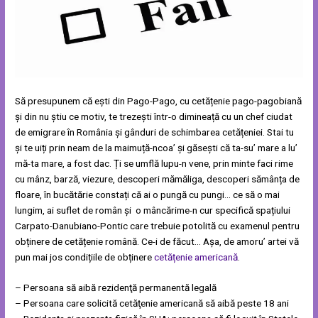
Să presupunem că ești din Pago-Pago, cu cetățenie pago-pagobiană
și din nu știu ce motiv, te trezești într-o dimineață cu un chef ciudat
de emigrare în România și gânduri de schimbarea cetățeniei. Stai tu
și te uiți prin neam de la maimuță-ncoa’ și găsești că ta-su’ mare a lu’
mă-ta mare, a fost dac. Ți se umflă lupu-n vene, prin minte faci rime
cu mânz, barză, viezure, descoperi mămăliga, descoperi sămânța de
floare, în bucătărie constați că ai o pungă cu pungi… ce să o mai
lungim, ai suflet de român și o mâncărime-n cur specifică spațiului
Carpato-Danubiano-Pontic care trebuie potolită cu examenul pentru
obținere de cetățenie română. Ce-i de făcut… Așa, de amoru’ artei vă
pun mai jos condițiile de obținere
cetățenie americană
.
– Persoana să aibă rezidenţă permanentă legală
– Persoana care solicită cetăţenie americană să aibă peste 18 ani