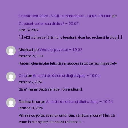
Prison Fest 2025 - VICII La Penitenciar - 14.06 - Piuituri
pe
Copăcel, colier sau dildou? – 20.05
iunie 14, 2025
[…] AICI o chestie fără nici o legătură, doar fac reclamă la blog. […]
Monica1
pe
Veste și poveste – 19.02
februarie 19, 2024
Râdem,glumim,dar felicitări și succes in tot ce faci,maestre!♥️
Cata
pe
Amintiri de dulce și dinți crăpați – 10.04
februarie 2, 2024
Săru' mâna! Dacă se râde, io-s mulțumit.
Daniela Ursu
pe
Amintiri de dulce și dinți crăpați – 10.04
ianuarie 31, 2024
Am râs cu poftă, aveți un umor bun, sănătos și curat! Plus că
eram în cunoștință de cauză referitor la…