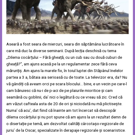
Aseară a fost seara de miercuri, seara din săptămâna lucrătoare în
care mă duc la diverse seminarii. După lecția deschisă cu tema
„Dilema cocârțului – Fără gheață, cu un cub sau cu două cuburi de
gheață?”, am ajuns acasă pe la un regulamentar zece fără ceva
mărunțiș. Am ajuns la marele fix, în toiul luptei din Stăpânul Inelelor
partea a 3 a, bătaia aia serioasă cu de toate. La televizor era, da? Nu
vă gândiți că aveam orci pe scara blocului… bine, e un vecin pe care-l
cam bănuiesc că nu-i de p-aci de pe plaiurile mioritice și cam
seamănă cu goblinii, da’ nici o legătură cu ce vreau să zic. Cred că
am văzut cafteala asta de 20 de ori și niciodată nu mă plictisește.
Numa’ că acu’, dat fiind că înainte am tot încercat să descopăr
dilema cocârțului și nu pot spune că am ajuns la un rezultat demn de
o disertație pe temă, am dezvoltat calități cârcotașo-regizorale de
juriu’ de la Oscar, specializate în derapaje regizorale și scenaristice.