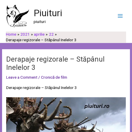
Skip
Post
C
C
Main
to
navigation
Piuituri
a
a
Men
content
u
t
piuituri
t
e
Home
2021
aprilie
22
ă
g
Derapaje regizorale – Stăpânul Inelelor 3
o
r
Derapaje regizorale – Stăpânul
i
Inelelor 3
i
Leave a Comment
/
Cronică de film
Derapaje regizorale – Stăpânul Inelelor 3