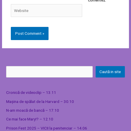
comentez.
Website
Caută in site
Cronică de videoclip – 13.11
Mașina de spălat de la Harvard – 30.10
N-am moacă de bancă – 17.10
Ce mai face Mary!? – 12.10
Prison Fest 2025 – VICII la penitenciar – 14.06