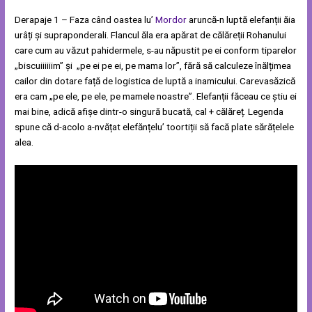
Derapaje 1 – Faza când oastea lu’
Mordor
aruncă-n luptă elefanții ăia
urâți și supraponderali. Flancul ăla era apărat de călăreții Rohanului
care cum au văzut pahidermele, s-au năpustit pe ei conform tiparelor
„biscuiiiiiim” și „pe ei pe ei, pe mama lor”, fără să calculeze înălțimea
cailor din dotare față de logistica de luptă a inamicului. Carevasăzică
era cam „pe ele, pe ele, pe mamele noastre”. Elefanții făceau ce știu ei
mai bine, adică afișe dintr-o singură bucată, cal + călăreț. Legenda
spune că d-acolo a-nvățat elefănțelu’ toortiții să facă plate sărățelele
alea.