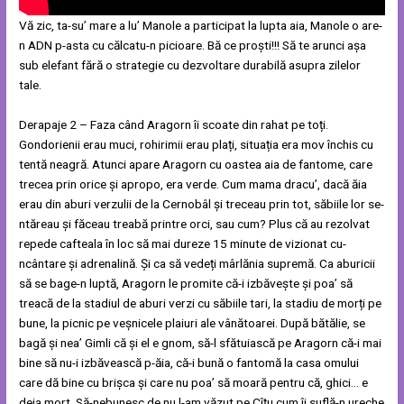
Vă zic, ta-su’ mare a lu’ Manole a participat la lupta aia, Manole o are-
n ADN p-asta cu călcatu-n picioare. Bă ce proști!!! Să te arunci așa
sub elefant fără o strategie cu dezvoltare durabilă asupra zilelor
tale.
Derapaje 2 – Faza când Aragorn îi scoate din rahat pe toți.
Gondorienii erau muci, rohirimii erau plați, situația era mov închis cu
tentă neagră. Atunci apare Aragorn cu oastea aia de fantome, care
trecea prin orice și apropo, era verde. Cum mama dracu’, dacă ăia
erau din aburi verzulii de la Cernobâl și treceau prin tot, săbiile lor se-
ntăreau și făceau treabă printre orci, sau cum? Plus că au rezolvat
repede cafteala în loc să mai dureze 15 minute de vizionat cu-
ncântare și adrenalină. Și ca să vedeți mârlănia supremă. Ca aburicii
să se bage-n luptă, Aragorn le promite că-i izbăvește și poa’ să
treacă de la stadiul de aburi verzi cu săbiile tari, la stadiu de morți pe
bune, la picnic pe veșnicele plaiuri ale vânătoarei. După bătălie, se
bagă și nea’ Gimli că și el e gnom, să-l sfătuiască pe Aragorn că-i mai
bine să nu-i izbăvească p-ăia, că-i bună o fantomă la casa omului
care dă bine cu brișca și care nu poa’ să moară pentru că, ghici… e
deja mort. Să-nebunesc de nu l-am văzut pe Cîțu cum îi suflă-n ureche