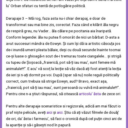
lu’ Orban sfaturi cu tentă de potlogărie politică.
Derapaje 3 – Mă rog, faza asta nu-i chiar derapaj, e doar de
transformat sau mai bine zis, corectat. Faza când e kilărit ăla negru
de respiră greu, nu Vader… ăla călare pe pocitania aia înaripată.
Conform legendei. ăla nu putea fi omorât de nici un bărbat. D-asta a
avut succesuri mândra de Eowyn. Și cum își dă ia artistic căscuța jos
de-i inundă umerii pleata bălaie, deși cu două secunde înainte tocmai
ce-și luase o ghioagă-n scut de-i tremurau toate ciangalele… și strigă
cu tupeu de Șoșoacă „fraierică, pot să-ți iau mau’, sunt femeie mă
animalule!!!”. E acu’ vă scoț la lecție să văz dacă ați fost atenți la lecția
de ieri și n-ați dormit pe voi. După (sper să nu) noile reguli politically
correct, cum trebuia să strige Eowyn, aud? Bravo, exact așa,
„fraierică, pot să-ți iau mau’, sunt persoană cu vulvă mă animalule!!!”.
Pentru cine n-a știut răspunsul, să citească
articolu’ ăsta
de zece ori.
Pentru alte derapaje scenaristice si regizorale, adică am mai făcut io
praf niște pelicule, aveți
aici
și
aici
. Știu că ați văzut filmele de douăj’
de ori, da’ ăsta-i farmecu’, să faci o cronică după cel puțin cinci ani de
la apariție și să-i găsești nod în papură.