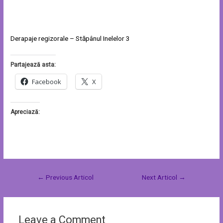
Derapaje regizorale – Stăpânul Inelelor 3
Partajează asta:
Facebook
X
Apreciază:
←
Previous Articol
Next Articol
→
Leave a Comment