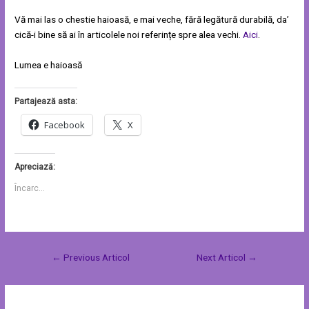
Vă mai las o chestie haioasă, e mai veche, fără legătură durabilă, da’
cică-i bine să ai în articolele noi referințe spre alea vechi.
Aici
.
Lumea e haioasă
Partajează asta:
Facebook
X
Apreciază:
Încarc...
←
Previous Articol
Next Articol
→