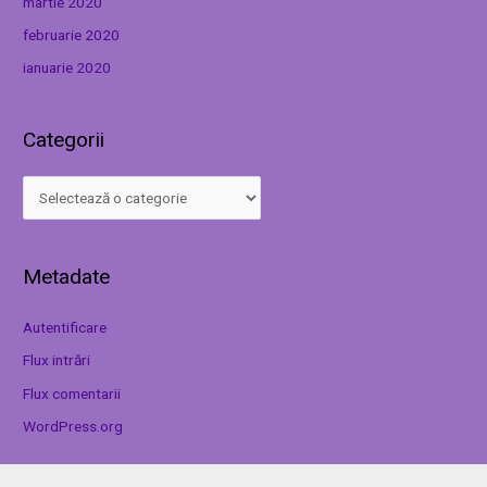
martie 2020
februarie 2020
ianuarie 2020
Categorii
Metadate
Autentificare
Flux intrări
Flux comentarii
WordPress.org