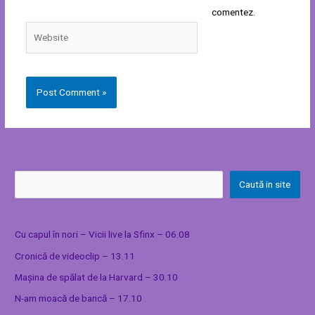
comentez.
Website
Caută in site
Cu capul în nori – Vicii live la Sfinx – 06.08
Cronică de videoclip – 13.11
Mașina de spălat de la Harvard – 30.10
N-am moacă de bancă – 17.10