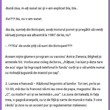
-Bună ziua, m-ați sunat iar și v-am explicat bla, bla…
-Eu!?!?! Nu, nu v-am sunat.
-Ba da, sunteți din Botoșani, aveți motorul pornit și pregătit să veniți
să luați pompa aia albastră la 1987 de lei, nu?
-…!?!?Da’ de unde știți că sunt din Botoșani!?!?!
Aveam niște glume-n program cu vaccinu’ Astra-Zeneca, Bilgheiț și
antenele 5G. Vorba unui coleg de birou, „frățiuer, l-ai luat p-ăsta tare
de acu’ sigur își îngroapă telefonul în fundu’ curții și o să umble numai
cu tichiuță țuguiată de staniol pe cap”.
2. Lumea e haioasă – Războiul lingvistic al lumilor. Tot ieri, pe la un
13.00, mă duc la francezi să-mi iau ceva de papa, magazinu’ ăla cu
„C”, cu multe F-uri și se termină-n „our”. La zona de haleală, în fața
mea, o gagică aranjată, cu iz de fiță și carte de muncă-n Italia. Îi vine
rându’ și zice cu un accent pur și regulamentar italienesc: