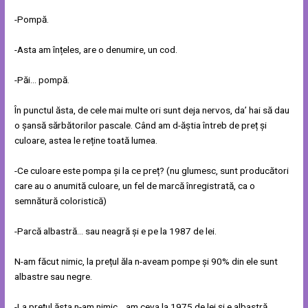
-Pompă.
-Asta am înțeles, are o denumire, un cod.
-Păi… pompă.
În punctul ăsta, de cele mai multe ori sunt deja nervos, da’ hai să dau
o șansă sărbătorilor pascale. Când am d-ăștia întreb de preț și
culoare, astea le reține toată lumea.
-Ce culoare este pompa și la ce preț? (nu glumesc, sunt producători
care au o anumită culoare, un fel de marcă înregistrată, ca o
semnătură coloristică)
-Parcă albastră… sau neagră și e pe la 1987 de lei.
N-am făcut nimic, la prețul ăla n-aveam pompe și 90% din ele sunt
albastre sau negre.
-La prețul ăsta n-am nimic… am ceva la 1975 de lei și e albastră.