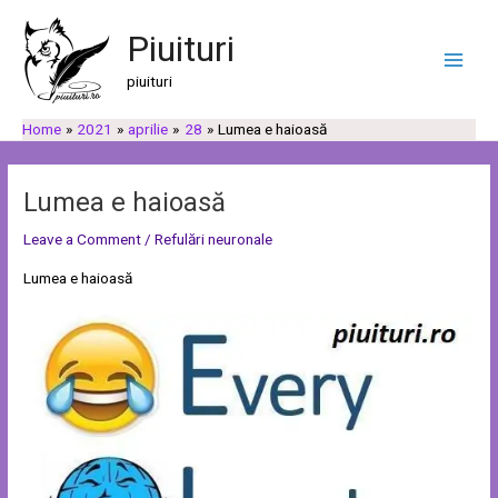
Skip
Post
C
C
Main
to
navigation
Piuituri
a
a
Men
content
u
t
piuituri
t
e
Home
2021
aprilie
28
Lumea e haioasă
ă
g
o
r
Lumea e haioasă
i
Leave a Comment
/
Refulări neuronale
i
Lumea e haioasă