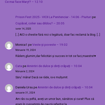
Ce mai face Mary!? – 12.10
Prison Fest 2025 - VICII La Penitenciar - 14.06 - Piuituri
pe
Copăcel, colier sau dildou? – 20.05
iunie 14, 2025
[…] AICI o chestie fără nici o legătură, doar fac reclamă la blog. […]
Monica1
pe
Veste și poveste – 19.02
februarie 19, 2024
Râdem,glumim,dar felicitări și succes in tot ce faci,maestre!♥️
Cata
pe
Amintiri de dulce și dinți crăpați – 10.04
februarie 2, 2024
Săru' mâna! Dacă se râde, io-s mulțumit.
Daniela Ursu
pe
Amintiri de dulce și dinți crăpați – 10.04
ianuarie 31, 2024
Am râs cu poftă, aveți un umor bun, sănătos și curat! Plus că
eram în cunoștință de cauză referitor la…