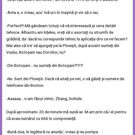
-Asta e, o vreau, acu’ mă urc în mașină și vin să o iau.
-Perfect!!! Mă gândeam totuși că vă interesează și ceva detalii
tehnice. Albastru am înțeles, vreți să o asortați cu strumfii de
grădină, da’ dacă nu corespunde tehnic la aplicația dvs ce ne facem?
Mai ales că tre’ să ajungeți pe la Ploiești, după accent sunteți din
Vaslui, Botoșani sau Dorohoi, nu?
-Din Botoșani… nu sunteți din Botoșani?!?!?!
-Nu. Sunt din Ploiești. Dacă vă uitați pe net, o să găsiți și numere de
telefoane din Boston.
-Aaaaaa… n-am făcut nimic. Zbang, închide.
După aproximativ 20 de minute mă sună iar. M-am prin că-i el pentru
că avea numărul cu 666 în componență.
-Bună ziua, în legătură cu anunțu’, vreau și eu pompa.