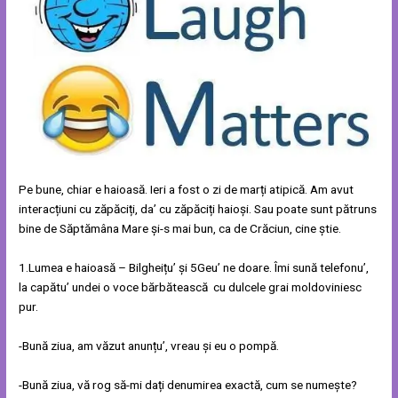
Pe bune, chiar e haioasă. Ieri a fost o zi de marți atipică. Am avut
interacțiuni cu zăpăciți, da’ cu zăpăciți haioși. Sau poate sunt pătruns
bine de Săptămâna Mare și-s mai bun, ca de Crăciun, cine știe.
1.Lumea e haioasă – Bilgheițu’ și 5Geu’ ne doare. Îmi sună telefonu’,
la capătu’ undei o voce bărbătească cu dulcele grai moldoviniesc
pur.
-Bună ziua, am văzut anunțu’, vreau și eu o pompă.
-Bună ziua, vă rog să-mi dați denumirea exactă, cum se numește?