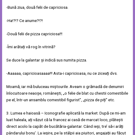
-Bună ziua, două felii de capriciosa.
-Ha!?!? Ce anume?!?!
-Două felii de pizza capriciosa!!!
-Îmi arătați vă rog în vitrină?
Se duce la galantar și indică sus numita pizza.
-Aaaaaa, capricioasaaaa!!! Asta-i capricioasa, nu ce ziceați dvs.
Moamă, iar mă buluceau miștourile. Aveam o grămadă de denumiri
înlocuitoare neaoșe, românești, „o felie de blat cu chestii comestibile
pe el, într-un ansamblu comestibil figurist”, „pizza de piți” etc.
3. Lumea e haioasă – Iconografie aplicată la market. După ce mi-am
luat haleala, ați văzut că la francez ai casă de marcat loco, plătești
direct acolo la capăt de bucătăria-galantar. Când ieși, tre’ să-i arăți
pândarului bonu’. La ieșire, pe la stâlpii aia piuitori, angajații au făcut