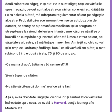
două culoare cu săgeți, in și out. Pe in sunt săgeți roșii cu vârfurile
spre magazin, pe out sunt albastre cu vârfuri spre ieșire … dăăăăăă.
Eu cu haleala plătită, mă-ndreptam regulamentar să out pe săgețele
albastre. Probabil că-n acel moment venise un autobuz plin de
oameni, se anunțase o pomană cu mocăciuni și un program de
streeptease la raionul de lenjerie intimă dame, că prea năvălise o
hoardă de cumpărăcioși. Normal că toată lumea a intrat pe out, pe
săgețelele albastre, să mă țină pe mine-n loc. Am ieșit cu chiu cu vai
și în timp ce-i arătam pândăriței bonu’ ca să vază că am plătit, o tanti
rubicondă între două vârste, 75 și 90 de ani, zic:
-Ce mama dracu’, ăștia nu văd semnele!?!?!
Și-mi răspunde sfătos.
-Nu știe să citească domnu’, n-ai ce să le faci.
Așa e, avea dreptate, săgețile, culorile lor și simbolistica vârfurilor
îndreptate spre ceva, se-nvață la
Harvard
, secția Iconografie
Modernistă.