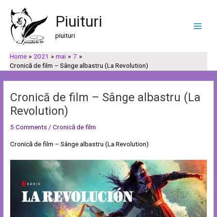
Skip
Post
C
C
Main
to
navigation
Piuituri
a
a
Men
content
u
t
piuituri
t
e
Home
2021
mai
7
ă
g
Cronică de film – Sânge albastru (La Revolution)
o
r
Cronică de film – Sânge albastru (La
i
Revolution)
i
5 Comments
/
Cronică de film
Cronică de film – Sânge albastru (La Revolution)