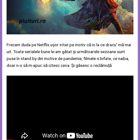
Frecam duda pe Netflix ușor iritat pe motiv că io la ce dracu’ mă mai
uit. Toate serialele bune le-am gătat și următoarele sezoane sunt
puse în stand by din motive de pandemie, filmele-s bifate, ce naiba,
doar n-o să m-apuc să citesc ceva. Și găsesc o reclămuță.