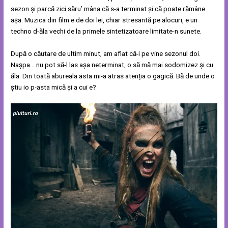
sezon și parcă zici săru’ mâna că s-a terminat și că poate rămâne
așa. Muzica din film e de doi lei, chiar stresantă pe alocuri, e un
techno d-ăla vechi de la primele sintetizatoare limitate-n sunete.
După o căutare de ultim minut, am aflat că-i pe vine sezonul doi.
Nașpa… nu pot să-l las așa neterminat, o să mă mai sodomizez și cu
ăla. Din toată abureala asta mi-a atras atenția o gagică. Bă de unde o
știu io p-asta mică și a cui e?