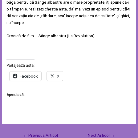
băga pentru că Sânge albastru are o mare proprietate, îți spune că-i
o tâmpenie, realizezi chestia asta, da’ mai vezi un episod pentru că-ți
dă senzația aia de „răbdare, acu’ începe acțiunea de calitate” și ghici,
nu începe.
Cronică de film – Sânge albastru (La Revolution)
Partajează asta:
Facebook
X
Apreciază:
←
Previous Articol
Next Articol
→