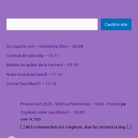
Caută in site
Cu capul în nori – Vicii live la Sfinx – 06.08
Cronică de videoclip – 13.11
Mașina de spălat de la Harvard – 30.10
N-am moacă de bancă – 17.10
Ce mai face Mary!? – 12.10
Prison Fest 2025 - VICII La Penitenciar - 14.06 - Piuituri
pe
Copăcel, colier sau dildou? – 20.05
iunie 14, 2025
[…] AICI o chestie fără nici o legătură, doar fac reclamă la blog. […]