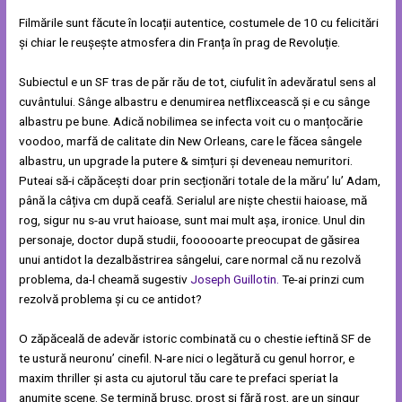
Filmările sunt făcute în locații autentice, costumele de 10 cu felicitări
și chiar le reușește atmosfera din Franța în prag de Revoluție.
Subiectul e un SF tras de păr rău de tot, ciufulit în adevăratul sens al
cuvântului. Sânge albastru e denumirea netflixcească și e cu sânge
albastru pe bune. Adică nobilimea se infecta voit cu o manțocărie
voodoo, marfă de calitate din New Orleans, care le făcea sângele
albastru, un upgrade la putere & simțuri și deveneau nemuritori.
Puteai să-i căpăcești doar prin secționări totale de la măru’ lu’ Adam,
până la câțiva cm după ceafă. Serialul are niște chestii haioase, mă
rog, sigur nu s-au vrut haioase, sunt mai mult așa, ironice. Unul din
personaje, doctor după studii, foooooarte preocupat de găsirea
unui antidot la dezalbăstrirea sângelui, care normal că nu rezolvă
problema, da-l cheamă sugestiv
Joseph Guillotin.
Te-ai prinzi cum
rezolvă problema și cu ce antidot?
O zăpăceală de adevăr istoric combinată cu o chestie ieftină SF de
te ustură neuronu’ cinefil. N-are nici o legătură cu genul horror, e
maxim thriller și asta cu ajutorul tău care te prefaci speriat la
anumite scene. Se termină brusc, prost și fără rost, are un singur