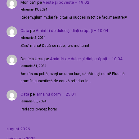
Monica1
pe
Veste și poveste – 19.02
februarie 19, 2024
Râdem,glumim,dar felicitări și succes in tot ce faci,maestre!♥️
Cata
pe
Amintiri de dulce și dinți crăpați – 10.04
februarie 2, 2024
Săru' mâna! Dacă se râde, io-s mulțumit.
Daniela Ursu
pe
Amintiri de dulce și dinți crăpați – 10.04
ianuarie 31, 2024
Am râs cu poftă, aveți un umor bun, sănătos și curat! Plus că
eram în cunoștință de cauză referitor la…
Cata
pe
Iarna nu dorm – 25.01
ianuarie 30, 2024
Perfect! Io-ncep hora!
august 2026
noiembrie 2025