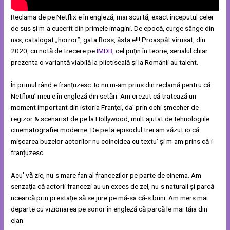
Reclama de pe Netflix e în engleză, mai scurtă, exact începutul celei
de sus și m-a cucerit din primele imagini. De epocă, curge sânge din
nas, catalogat „horror”, gata Boss, ăsta e!!! Proaspăt virusat, din
2020, cu notă de trecere pe
IMDB,
cel puțin în teorie, serialul chiar
prezenta o variantă viabilă la plictiseală și la Românii au talent.
În primul rând e franțuzesc. Io nu m-am prins din reclamă pentru că
Netflixu’ meu e în engleză din setări. Am crezut că tratează un
moment important din istoria Franței, da’ prin ochi șmecher de
regizor & scenarist de pe la Hollywood, mult ajutat de tehnologiile
cinematografiei moderne. De pe la episodul trei am văzut io că
mișcarea buzelor actorilor nu coincidea cu textu’ și m-am prins că-i
franțuzesc.
Acu’ vă zic, nu-s mare fan al francezilor pe parte de cinema. Am
senzația că actorii francezi au un exces de zel, nu-s naturali și parcă-
ncearcă prin prestație să se jure pe mă-sa că-s buni. Am mers mai
departe cu vizionarea pe sonor în engleză că parcă le mai tăia din
elan.