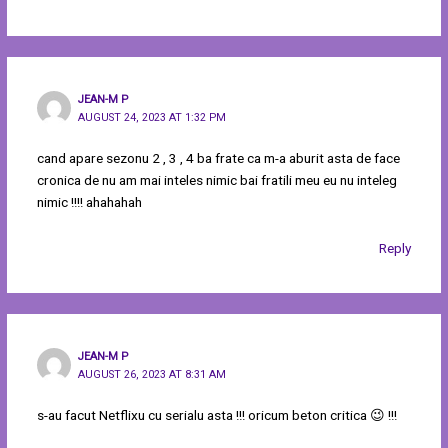
JEAN-M P
AUGUST 24, 2023 AT 1:32 PM
cand apare sezonu 2 , 3 , 4 ba frate ca m-a aburit asta de face
cronica de nu am mai inteles nimic bai fratili meu eu nu inteleg
nimic !!!! ahahahah
Reply
JEAN-M P
AUGUST 26, 2023 AT 8:31 AM
s-au facut Netflixu cu serialu asta !!! oricum beton critica 😉 !!!