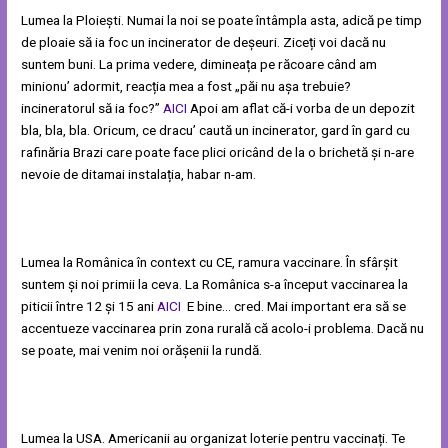
Lumea la Ploiești. Numai la noi se poate întâmpla asta, adică pe timp
de ploaie să ia foc un incinerator de deșeuri. Ziceți voi dacă nu
suntem buni. La prima vedere, dimineața pe răcoare când am
minionu’ adormit, reacția mea a fost „păi nu așa trebuie?
incineratorul să ia foc?”
AICI
Apoi am aflat că-i vorba de un depozit
bla, bla, bla. Oricum, ce dracu’ caută un incinerator, gard în gard cu
rafinăria Brazi care poate face plici oricând de la o brichetă și n-are
nevoie de ditamai instalația, habar n-am.
Lumea la Românica în context cu CE, ramura vaccinare. În sfârșit
suntem și noi primii la ceva. La Românica s-a început vaccinarea la
piticii între 12 și 15 ani
AICI
E bine… cred. Mai important era să se
accentueze vaccinarea prin zona rurală că acolo-i problema. Dacă nu
se poate, mai venim noi orășenii la rundă.
Lumea la USA. Americanii au organizat loterie pentru vaccinați. Te