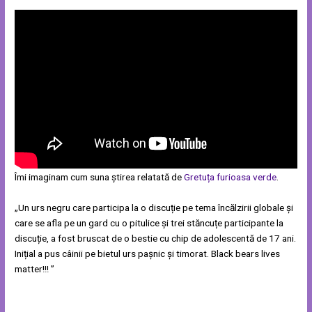
Îmi imaginam cum suna știrea relatată de
Gretuța furioasa verde
.
„Un urs negru care participa la o discuție pe tema încălzirii globale și
care se afla pe un gard cu o pitulice și trei stăncuțe participante la
discuție, a fost bruscat de o bestie cu chip de adolescentă de 17 ani.
Inițial a pus câinii pe bietul urs pașnic și timorat. Black bears lives
matter!!! ”