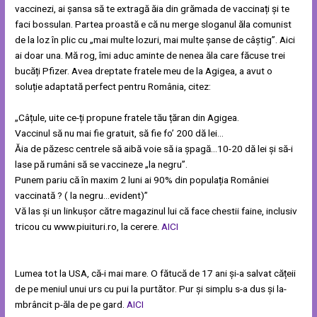
vaccinezi, ai șansa să te extragă ăia din grămada de vaccinați și te
faci bossulan. Partea proastă e că nu merge sloganul ăla comunist
de la loz în plic cu „mai multe lozuri, mai multe șanse de câștig”. Aici
ai doar una. Mă rog, îmi aduc aminte de nenea ăla care făcuse trei
bucăți Pfizer. Avea dreptate fratele meu de la Agigea, a avut o
soluție adaptată perfect pentru România, citez:
„Câțule, uite ce-ți propune fratele tău țăran din Agigea.
Vaccinul să nu mai fie gratuit, să fie fo’ 200 dă lei…
Ăia de păzesc centrele să aibă voie să ia șpagă…10-20 dă lei și să-i
lase pă rumâni să se vaccineze „la negru”.
Punem pariu că în maxim 2 luni ai 90% din populația României
vaccinată ? ( la negru…evident)”
Vă las și un linkușor către magazinul lui că face chestii faine, inclusiv
tricou cu www.piuituri.ro, la cerere.
AICI
Lumea tot la USA, că-i mai mare. O fătucă de 17 ani și-a salvat cățeii
de pe meniul unui urs cu pui la purtător. Pur și simplu s-a dus și la-
mbrâncit p-ăla de pe gard.
AICI