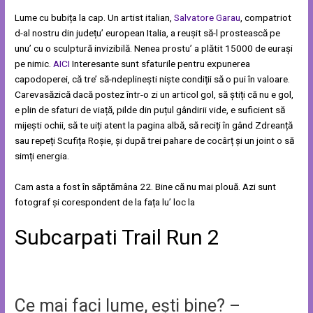
Lume cu bubița la cap. Un artist italian,
Salvatore Garau
, compatriot
d-al nostru din județu’ european Italia, a reușit să-l prostească pe
unu’ cu o sculptură invizibilă. Nenea prostu’ a plătit 15000 de eurași
pe nimic.
AICI
Interesante sunt sfaturile pentru expunerea
capodoperei, că tre’ să-ndeplinești niște condiții să o pui în valoare.
Carevasăzică dacă postez într-o zi un articol gol, să știți că nu e gol,
e plin de sfaturi de viață, pilde din puțul gândirii vide, e suficient să
mijești ochii, să te uiți atent la pagina albă, să reciți în gând Zdreanță
sau repeți Scufița Roșie, și după trei pahare de cocârț și un joint o să
simți energia.
Cam asta a fost în săptămâna 22. Bine că nu mai plouă. Azi sunt
fotograf și corespondent de la fața lu’ loc la
Subcarpati Trail Run 2
Ce mai faci lume, ești bine? –