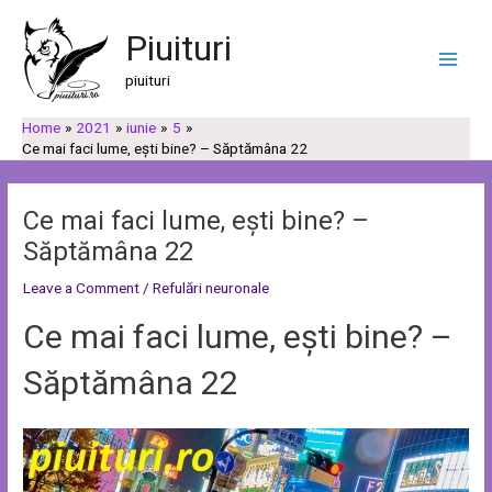
Skip
Post
C
C
Main
to
navigation
Piuituri
a
a
Men
content
u
t
piuituri
t
e
Home
2021
iunie
5
ă
g
Ce mai faci lume, ești bine? – Săptămâna 22
o
r
Ce mai faci lume, ești bine? –
i
Săptămâna 22
i
Leave a Comment
/
Refulări neuronale
Ce mai faci lume, ești bine? –
Săptămâna 22