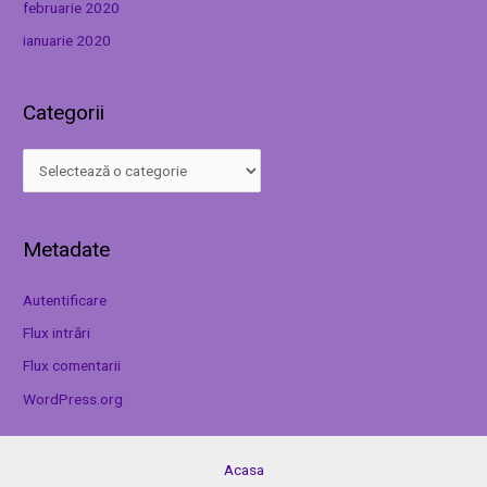
februarie 2020
ianuarie 2020
Categorii
Metadate
Autentificare
Flux intrări
Flux comentarii
WordPress.org
Acasa