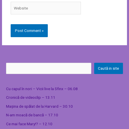
Website
Caută in site
Cu capul în nori – Vicii live la Sfinx – 06.08
Cronică de videoclip – 13.11
Mașina de spălat de la Harvard – 30.10
N-am moacă de bancă – 17.10
Ce mai face Mary!? – 12.10