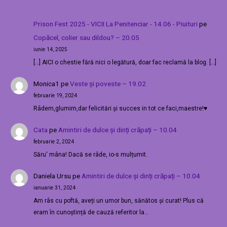
Prison Fest 2025 - VICII La Penitenciar - 14.06 - Piuituri
pe
Copăcel, colier sau dildou? – 20.05
iunie 14, 2025
[…] AICI o chestie fără nici o legătură, doar fac reclamă la blog. […]
Monica1
pe
Veste și poveste – 19.02
februarie 19, 2024
Râdem,glumim,dar felicitări și succes in tot ce faci,maestre!♥️
Cata
pe
Amintiri de dulce și dinți crăpați – 10.04
februarie 2, 2024
Săru' mâna! Dacă se râde, io-s mulțumit.
Daniela Ursu
pe
Amintiri de dulce și dinți crăpați – 10.04
ianuarie 31, 2024
Am râs cu poftă, aveți un umor bun, sănătos și curat! Plus că
eram în cunoștință de cauză referitor la…