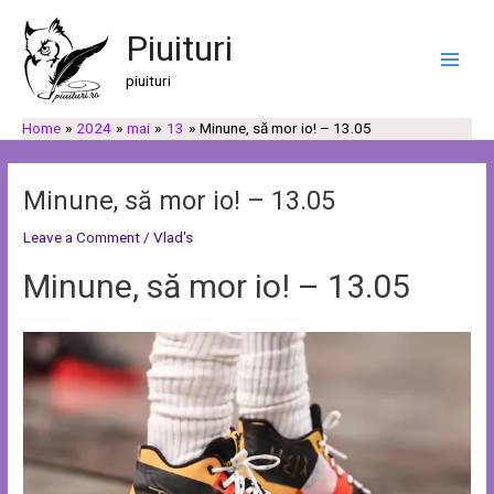
Skip
Post
C
C
Main
to
navigation
Piuituri
a
a
Men
content
u
t
piuituri
t
e
Home
2024
mai
13
Minune, să mor io! – 13.05
ă
g
o
r
Minune, să mor io! – 13.05
i
Leave a Comment
/
Vlad's
i
Minune, să mor io! – 13.05