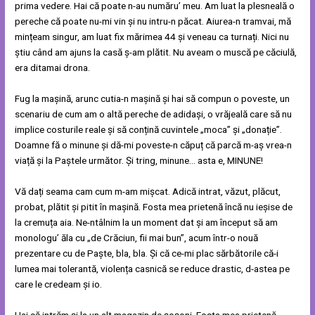
prima vedere. Hai că poate n-au număru’ meu. Am luat la plesneală o
pereche că poate nu-mi vin și nu intru-n păcat. Aiurea-n tramvai, mă
mințeam singur, am luat fix mărimea 44 și veneau ca turnați. Nici nu
știu când am ajuns la casă ș-am plătit. Nu aveam o muscă pe căciulă,
era ditamai drona.
Fug la mașină, arunc cutia-n mașină și hai să compun o poveste, un
scenariu de cum am o altă pereche de adidași, o vrăjeală care să nu
implice costurile reale și să conțină cuvintele „moca” și „donație”.
Doamne fă o minune și dă-mi poveste-n căpuț că parcă m-aș vrea-n
viață și la Paștele următor. Și tring, minune… asta e, MINUNE!
Vă dați seama cam cum m-am mișcat. Adică intrat, văzut, plăcut,
probat, plătit și pitit în mașină. Fosta mea prietenă încă nu ieșise de
la cremuța aia. Ne-ntâlnim la un moment dat și am început să am
monologu’ ăla cu „de Crăciun, fii mai bun”, acum într-o nouă
prezentare cu de Paște, bla, bla. Și că ce-mi plac sărbătorile că-i
lumea mai tolerantă, violența casnică se reduce drastic, d-astea pe
care le credeam și io.
Hai să intrăm și la un alt magazin de șoșoni. Fosta mea prietenă,