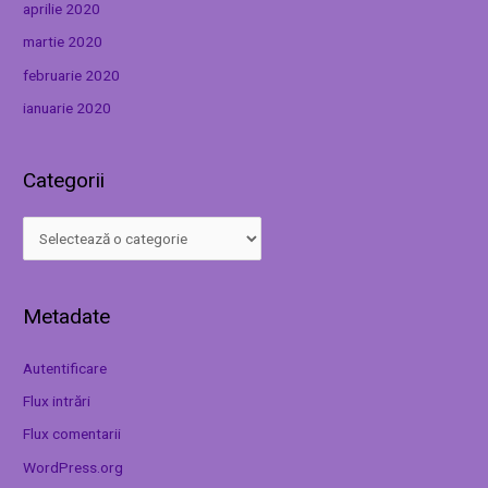
aprilie 2020
martie 2020
februarie 2020
ianuarie 2020
Categorii
Metadate
Autentificare
Flux intrări
Flux comentarii
WordPress.org