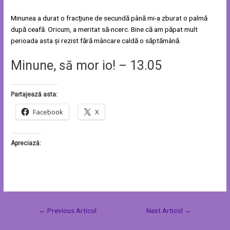
Minunea a durat o fracțiune de secundă până mi-a zburat o palmă
după ceafă. Oricum, a meritat să-ncerc. Bine că am păpat mult
perioada asta și rezist fără mâncare caldă o săptămână.
Minune, să mor io! – 13.05
Partajează asta:
Facebook
X
Apreciază:
←
Previous Articol
Next Articol
→