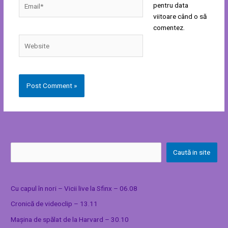
pentru data
viitoare când o să
comentez.
Website
Caută in site
Cu capul în nori – Vicii live la Sfinx – 06.08
Cronică de videoclip – 13.11
Mașina de spălat de la Harvard – 30.10