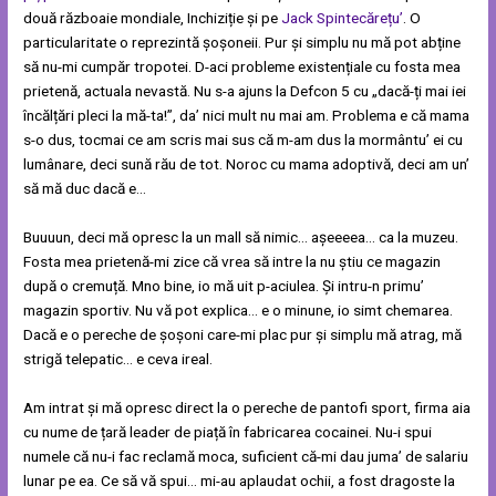
două războaie mondiale, Inchiziție și pe
Jack Spintecărețu’
. O
particularitate o reprezintă șoșoneii. Pur și simplu nu mă pot abține
să nu-mi cumpăr tropotei. D-aci probleme existențiale cu fosta mea
prietenă, actuala nevastă. Nu s-a ajuns la Defcon 5 cu „dacă-ți mai iei
încălțări pleci la mă-ta!”, da’ nici mult nu mai am. Problema e că mama
s-o dus, tocmai ce am scris mai sus că m-am dus la mormântu’ ei cu
lumânare, deci sună rău de tot. Noroc cu mama adoptivă, deci am un’
să mă duc dacă e…
Buuuun, deci mă opresc la un mall să nimic… așeeeea… ca la muzeu.
Fosta mea prietenă-mi zice că vrea să intre la nu știu ce magazin
după o cremuță. Mno bine, io mă uit p-aciulea. Și intru-n primu’
magazin sportiv. Nu vă pot explica… e o minune, io simt chemarea.
Dacă e o pereche de șoșoni care-mi plac pur și simplu mă atrag, mă
strigă telepatic… e ceva ireal.
Am intrat și mă opresc direct la o pereche de pantofi sport, firma aia
cu nume de țară leader de piață în fabricarea cocainei. Nu-i spui
numele că nu-i fac reclamă moca, suficient că-mi dau juma’ de salariu
lunar pe ea. Ce să vă spui… mi-au aplaudat ochii, a fost dragoste la