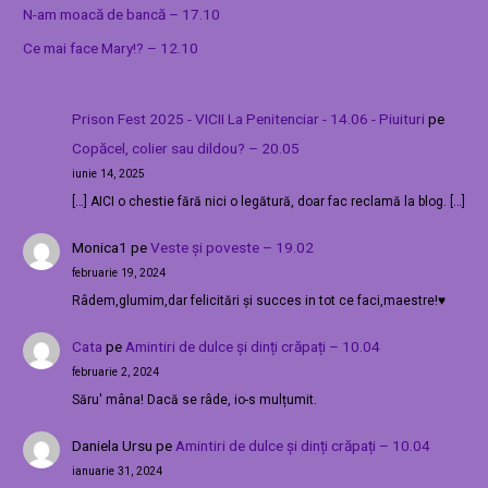
N-am moacă de bancă – 17.10
Ce mai face Mary!? – 12.10
Prison Fest 2025 - VICII La Penitenciar - 14.06 - Piuituri
pe
Copăcel, colier sau dildou? – 20.05
iunie 14, 2025
[…] AICI o chestie fără nici o legătură, doar fac reclamă la blog. […]
Monica1
pe
Veste și poveste – 19.02
februarie 19, 2024
Râdem,glumim,dar felicitări și succes in tot ce faci,maestre!♥️
Cata
pe
Amintiri de dulce și dinți crăpați – 10.04
februarie 2, 2024
Săru' mâna! Dacă se râde, io-s mulțumit.
Daniela Ursu
pe
Amintiri de dulce și dinți crăpați – 10.04
ianuarie 31, 2024