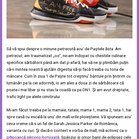
Să vă spui despre o minune petrecută acu’ de Paștele ăsta. Am
petrecut, am traumatizat „oo”, ne-am îndopat cu chestiile culinare
specifice sărbătorii până am dat p-afară, hai să ne și plimbăm puțin
că-n mintea noastră ajutăm digestia să-și facă treaba cu tona de
mâncare. Cum în ziua 1 de Paște tot creștinu’ bântuie prin țintirim cu
lumânări pe la cei adormiți, io am ales a doua zi de sărbătoare că
poate-i mai liber și nu stau la coadă ca pe DN1. Și am avut dreptate,
trafic light pe aleile cimitirului.
Mi-am făcut treaba pe la mamaie, tataie, mama 1, mama 2, tata 1, hai
spre casă cu escală la unu’ din mall-urile ploieștene. Vă spuneam acu’
ceva vreme că-s un fel de Sarah Jessica Parker de Românica,
varianta cu cuc. Și dacă-n context e vorba de mall, mă activez ca o
pițipoancă silicono-botoxată
. Spânzur și omor banii de eclipsez cele