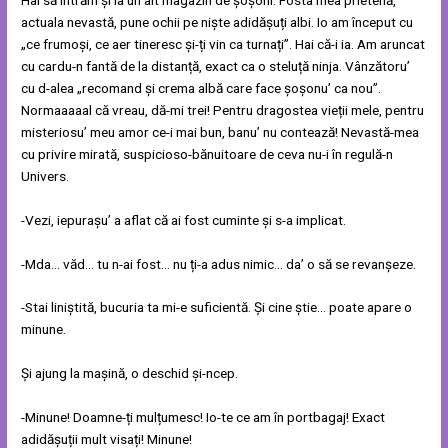
actuala nevastă, pune ochii pe niște adidășuți albi. Io am început cu
„ce frumoși, ce aer tineresc și-ți vin ca turnați”. Hai că-i ia. Am aruncat
cu cardu-n fantă de la distanță, exact ca o steluță ninja. Vânzătoru’
cu d-alea „recomand și crema albă care face șoșonu’ ca nou”.
Normaaaaal că vreau, dă-mi trei! Pentru dragostea vieții mele, pentru
misteriosu’ meu amor ce-i mai bun, banu’ nu contează! Nevastă-mea
cu privire mirată, suspicioso-bănuitoare de ceva nu-i în regulă-n
Univers.
-Vezi, iepurașu’ a aflat că ai fost cuminte și s-a implicat.
-Mda… văd… tu n-ai fost… nu ți-a adus nimic… da’ o să se revanșeze.
-Stai liniștită, bucuria ta mi-e suficientă. Și cine știe… poate apare o
minune.
Și ajung la mașină, o deschid și-ncep.
-Minune! Doamne-ți mulțumesc! Io-te ce am în portbagaj! Exact
adidășuții mult visați! Minune!