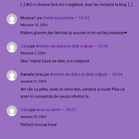
[…] AICI o chestie fără nici o legătură, doar fac reclamă la blog. […]
Monica1
pe
Veste și poveste – 19.02
februarie 19, 2024
Râdem,glumim,dar felicitări și succes in tot ce faci,maestre!♥️
Cata
pe
Amintiri de dulce și dinți crăpați – 10.04
februarie 2, 2024
Săru' mâna! Dacă se râde, io-s mulțumit.
Daniela Ursu
pe
Amintiri de dulce și dinți crăpați – 10.04
ianuarie 31, 2024
Am râs cu poftă, aveți un umor bun, sănătos și curat! Plus că
eram în cunoștință de cauză referitor la…
Cata
pe
Iarna nu dorm – 25.01
ianuarie 30, 2024
Perfect! Io-ncep hora!