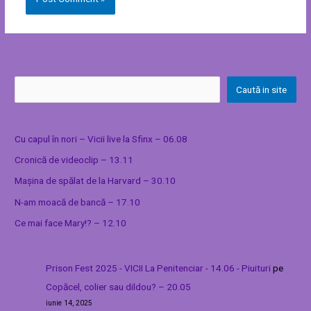
Caută in site
Cu capul în nori – Vicii live la Sfinx – 06.08
Cronică de videoclip – 13.11
Mașina de spălat de la Harvard – 30.10
N-am moacă de bancă – 17.10
Ce mai face Mary!? – 12.10
Prison Fest 2025 - VICII La Penitenciar - 14.06 - Piuituri
pe
Copăcel, colier sau dildou? – 20.05
iunie 14, 2025