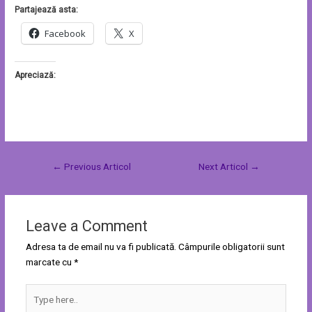
Partajează asta:
Facebook
X
Apreciază:
←
Previous Articol
Next Articol
→
Leave a Comment
Adresa ta de email nu va fi publicată.
Câmpurile obligatorii sunt
marcate cu
*
Type
here..