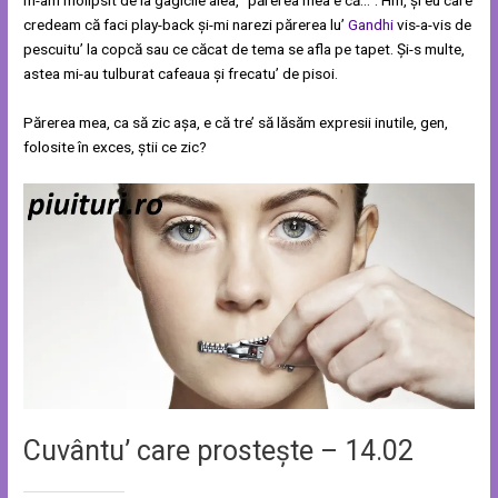
credeam că faci play-back și-mi narezi părerea lu’
Gandhi
vis-a-vis de
pescuitu’ la copcă sau ce căcat de tema se afla pe tapet. Și-s multe,
astea mi-au tulburat cafeaua și frecatu’ de pisoi.
Părerea mea, ca să zic așa, e că tre’ să lăsăm expresii inutile, gen,
folosite în exces, știi ce zic?
Cuvântu’ care prostește – 14.02