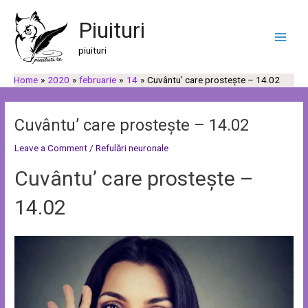
Skip
Post
C
C
Main
to
navigation
Piuituri
a
a
Men
content
u
t
piuituri
t
e
Home
2020
februarie
14
Cuvântu’ care prostește – 14.02
ă
g
o
r
Cuvântu’ care prostește – 14.02
i
Leave a Comment
/
Refulări neuronale
i
Cuvântu’ care prostește –
14.02