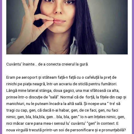
Cuvântu’ înainte… de a conecta creierul la gură.
Eram pe aeroport și stăteam față-n față cu o cafeluță la preț de
rinichi pe piața neagră, într-un acvariu de sticlă pentru fumători.
Lângă mine lateral stânga, doua gagici, una mai sfătoasă ca alta,
prinse într-o discuție de “sală”. Normal că de forță, la fițele din cap și
manichiuri, nu le puteam încadra la altă sală. Și-ncepe una “ tre’ să
tragi cu cap, gen, că dacă n-ai habar, gen, de ce faci, gen, nu faci
nimic, gen, bla, bla,bla, gen… bla, bla, gen.” Io n-am înțeles nimic, gen,
nici măcar care pana mea-i sensul lu’ cuvântu’ “gen“ în context. E
noua virgulă trecută printr-un soi de personificare și e pronunțabilă?