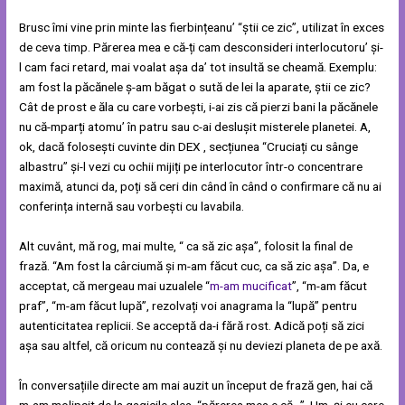
Brusc îmi vine prin minte las fierbințeanu’ “știi ce zic”, utilizat în exces
de ceva timp. Părerea mea e că-ți cam desconsideri interlocutoru’ și-
l cam faci retard, mai voalat așa da’ tot insultă se cheamă. Exemplu:
am fost la păcănele ș-am băgat o sută de lei la aparate, știi ce zic?
Cât de prost e ăla cu care vorbești, i-ai zis că pierzi bani la păcănele
nu că-mparți atomu’ în patru sau c-ai deslușit misterele planetei. A,
ok, dacă folosești cuvinte din DEX , secțiunea “Cruciați cu sânge
albastru” și-l vezi cu ochii mijiți pe interlocutor într-o concentrare
maximă, atunci da, poți să ceri din când în când o confirmare că nu ai
conferința internă sau vorbești cu lavabila.
Alt cuvânt, mă rog, mai multe, “ ca să zic așa”, folosit la final de
frază. “Am fost la cârciumă și m-am făcut cuc, ca să zic așa”. Da, e
acceptat, că mergeau mai uzualele “
m-am mucificat
”, “m-am făcut
praf”, “m-am făcut lupă”, rezolvați voi anagrama la “lupă” pentru
autenticitatea replicii. Se acceptă da-i fără rost. Adică poți să zici
așa sau altfel, că oricum nu contează și nu deviezi planeta de pe axă.
În conversațiile directe am mai auzit un început de frază gen, hai că
m-am molipsit de la gagicile alea, “părerea mea e că…”. Hm, și eu care