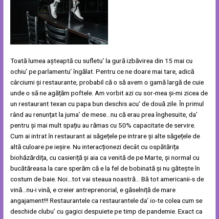
Toată lumea așteaptă cu sufletu’ la gură izbăvirea din 15 mai cu
ochiu’ pe parlamentu’ îngălat. Pentru ce ne doare mai tare, adică
cârciumi și restaurante, probabil că o să avem o gamă largă de cuie
unde o să ne agățăm poftele. Am vorbit azi cu sor-mea și-mi zicea de
un restaurant texan cu papa bun deschis acu’ de două zile. În primul
rând au renunțat la juma’ de mese…nu că erau prea înghesuite, da’
pentru și mai mult spațiu au rămas cu 50% capacitate de servire.
Cum ai intrat în restaurant ai săgețele pe intrare și alte săgețele de
altă culoare pe ieșire. Nu interacționezi decât cu ospătărița
biohăzărdița, cu casieriță și aia ca venită de pe Marte, și normal cu
bucătăreasa la care sperăm că e la fel de bobinată și nu gătește în
costum de baie. Noi…tot vai steaua noastră… Bă tot americanii-s de
vină…nu-i vină, e creier antreprenorial, e găselniță de mare
angajament!!! Restaurantele ca restaurantele da’ io-te colea cum se
deschide clubu’ cu gagici despuiete pe timp de pandemie. Exact ca