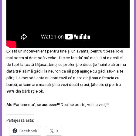
Există un inconvenient pentru tine și un avantaj pentru tipese. Io-s
mai boem și de modă veche…fac ce fac da’ mă mai uit și-n ochii ei…
de fapt la toată fățuca…bine, eu prefer și o discuție înainte că prima
dată tre’ să mă gâdili la neuron ca să poți ajunge cu gâdilatu-n alte
părți. La metoda asta nu contează că n-are dinți sau e femeia cu
barbă, oricum are mască și nu vezi decât craci, țâțe etc și pentru
99% din bărbați e ok.
Alo Parlamentu’, se audeeee!!! Deci se poate, voi nu vreți!!!
Partajează asta:
Facebook
X