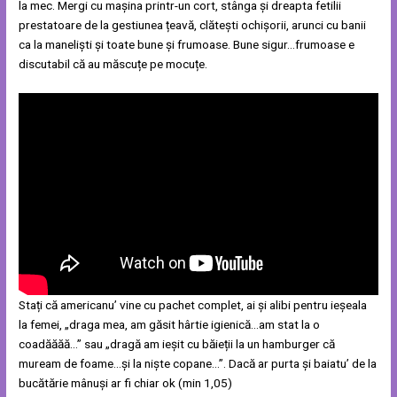
la mec. Mergi cu mașina printr-un cort, stânga și dreapta fetilii
prestatoare de la gestiunea țeavă, clătești ochișorii, arunci cu banii
ca la maneliști și toate bune și frumoase. Bune sigur…frumoase e
discutabil că au măscuțe pe mocuțe.
Stați că americanu’ vine cu pachet complet, ai și alibi pentru ieșeala
la femei, „draga mea, am găsit hârtie igienică…am stat la o
coadăăăă…” sau „dragă am ieșit cu băieții la un hamburger că
muream de foame…și la niște copane…”. Dacă ar purta și baiatu’ de la
bucătărie mânuși ar fi chiar ok (min 1,05)