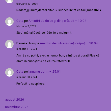
februarie 19, 2024
Râdem,glumim,dar felicitări și succes in tot ce faci,maestre!♥️
Cata
pe
Amintiri de dulce și dinți crăpați – 10.04
februarie 2, 2024
Săru' mâna! Dacă se râde, io-s mulțumit.
Daniela Ursu
pe
Amintiri de dulce și dinți crăpați – 10.04
ianuarie 31, 2024
Am râs cu poftă, aveți un umor bun, sănătos și curat! Plus că
eram în cunoștință de cauză referitor la…
Cata
pe
Iarna nu dorm – 25.01
ianuarie 30, 2024
Perfect! Io-ncep hora!
august 2026
noiembrie 2025