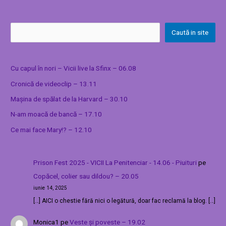
Caută in site
Cu capul în nori – Vicii live la Sfinx – 06.08
Cronică de videoclip – 13.11
Mașina de spălat de la Harvard – 30.10
N-am moacă de bancă – 17.10
Ce mai face Mary!? – 12.10
Prison Fest 2025 - VICII La Penitenciar - 14.06 - Piuituri
pe
Copăcel, colier sau dildou? – 20.05
iunie 14, 2025
[…] AICI o chestie fără nici o legătură, doar fac reclamă la blog. […]
Monica1
pe
Veste și poveste – 19.02