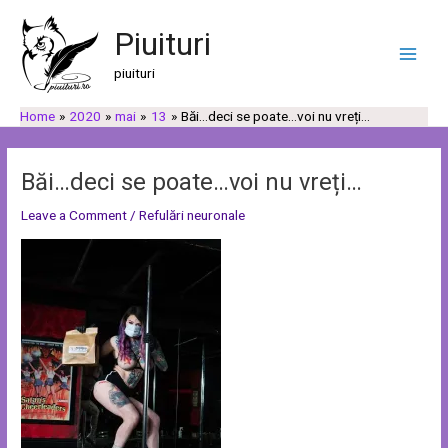
Skip
Post
C
C
Main
to
navigation
Piuituri
a
a
Men
content
u
t
piuituri
t
e
Home
2020
mai
13
Băi…deci se poate…voi nu vreți…
ă
g
o
r
Băi…deci se poate…voi nu vreți…
i
Leave a Comment
/
Refulări neuronale
i