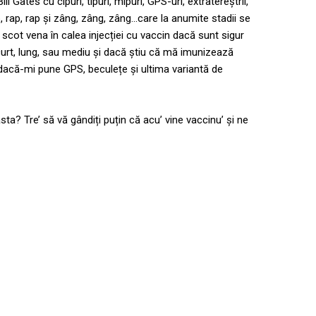
ll Gates cu cipuri, tipuri, mipuri, GPS-uri, extratereștrii,
p, rap, rap și zâng, zâng, zâng…care la anumite stadii se
d scot vena în calea injecției cu vaccin dacă sunt sigur
curt, lung, sau mediu și dacă știu că mă imunizează
 dacă-mi pune GPS, beculețe și ultima variantă de
a? Tre’ să vă gândiți puțin că acu’ vine vaccinu’ și ne