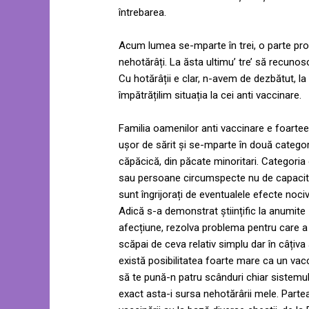
întrebarea.
Acum lumea se-mparte în trei, o parte pro 
nehotărâți. La ăsta ultimu’ tre’ să recun
Cu hotărâții e clar, n-avem de dezbătut, l
împătrățilim situația la cei anti vaccinare.
Familia oamenilor anti vaccinare e foarte
ușor de sărit și se-mparte în două categorii
căpăcică, din păcate minoritari. Categoria
sau persoane circumspecte nu de capacitate
sunt îngrijorați de eventualele efecte noc
Adică s-a demonstrat științific la anumi
afecțiune, rezolva problema pentru care a
scăpai de ceva relativ simplu dar în câțiv
există posibilitatea foarte mare ca un vacci
să te pună-n patru scânduri chiar sistem
exact asta-i sursa nehotărârii mele. Parte