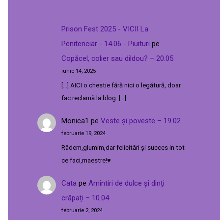
Prison Fest 2025 - VICII La
Penitenciar - 14.06 - Piuituri
pe
Copăcel, colier sau dildou? – 20.05
iunie 14, 2025
[…] AICI o chestie fără nici o legătură, doar
fac reclamă la blog. […]
Monica1
pe
Veste și poveste – 19.02
februarie 19, 2024
Râdem,glumim,dar felicitări și succes in tot
ce faci,maestre!♥️
Cata
pe
Amintiri de dulce și dinți
crăpați – 10.04
februarie 2, 2024