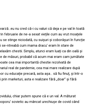
varză…eu nu cred că-i cu valuri că deja e pe val în toată
n februarie de ne-a sexat viețile cum au vrut moațele
u se stinge niciodată, cu suișuri și coborâșuri în funcție
ulți se-ntreabă cum mama dracu’ eram în stare de
elaxăm chestii. Simplu, atunci eram luați ca din oală și
zile de măsuri, probabil că acum mai eram cam jumătate
poate cea mai importantă chestie rezolvată de
cenariul real de pandemie, cea mai mare realizare după
por cu educație precară, asta așa… să fiu finuț, și într-o
prin marketuri, asta e realizare fără „doar” și fără
ovidului, chiar putem spune că e un val. A măturat
i poporu’ sovietic au mâncat urechiușe de covid când