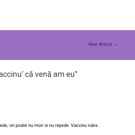
Next Articol
→
accinu’ că venă am eu”
epede, ori poate nu mori si nu repede. Vaccinu rules…