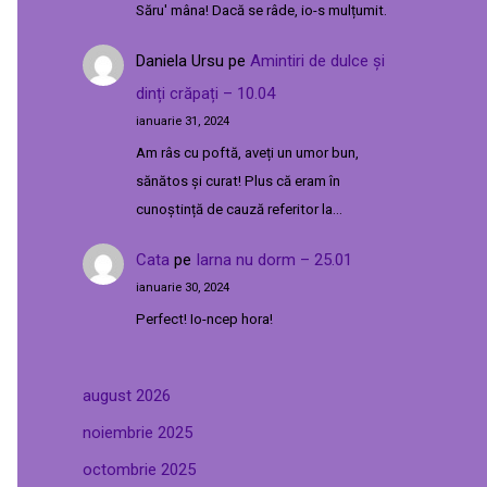
Săru' mâna! Dacă se râde, io-s mulțumit.
Daniela Ursu
pe
Amintiri de dulce și
dinți crăpați – 10.04
ianuarie 31, 2024
Am râs cu poftă, aveți un umor bun,
sănătos și curat! Plus că eram în
cunoștință de cauză referitor la…
Cata
pe
Iarna nu dorm – 25.01
ianuarie 30, 2024
Perfect! Io-ncep hora!
august 2026
noiembrie 2025
octombrie 2025