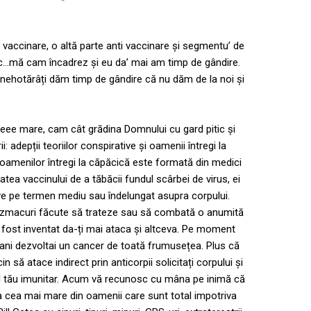
vaccinare, o altă parte anti vaccinare și segmentu’ de
osc…mă cam încadrez și eu da’ mai am timp de gândire.
a nehotărâți dăm timp de gândire că nu dăm de la noi și
eeee mare, cam cât grădina Domnului cu gard pitic și
: adepții teoriilor conspirative și oamenii întregi la
 oamenilor întregi la căpăcică este formată din medici
a vaccinului de a tăbăcii fundul scârbei de virus, ei
ive pe termen mediu sau îndelungat asupra corpului.
te zmacuri făcute să trateze sau să combată o anumită
 fost inventat da-ți mai ataca și altceva. Pe moment
a ani dezvoltai un cancer de toată frumusețea. Plus că
n să atace indirect prin anticorpii solicitați corpului și
ul tău imunitar. Acum vă recunosc cu mâna pe inimă că
a cea mai mare din oamenii care sunt total impotriva