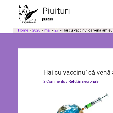
Skip
Post
Piuituri
to
navigation
content
piuituri
Home
2020
mai
27
Hai cu vaccinu’ că venă am eu
Hai cu vaccinu’ că venă
2 Comments
/
Refulări neuronale