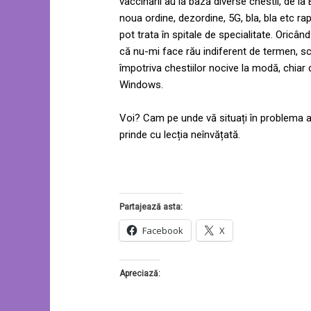
vaccinării au la bază diverse chestii, de la Bi
noua ordine, dezordine, 5G, bla, bla etc ra
pot trata în spitale de specialitate. Oricân
că nu-mi face rău indiferent de termen, s
împotriva chestiilor nocive la modă, chiar
Windows.
Voi? Cam pe unde vă situați în problema ast
prinde cu lecția neînvățată.
Partajează asta:
Facebook
X
Apreciază: