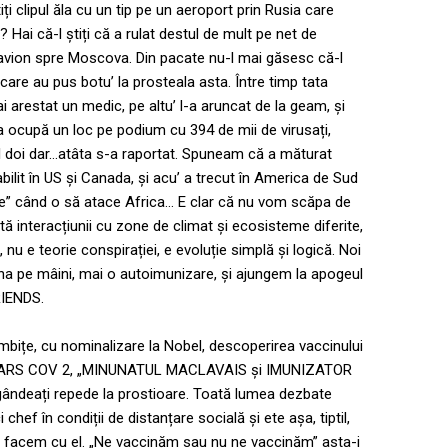
ți clipul ăla cu un tip pe un aeroport prin Rusia care
 Hai că-l știți că a rulat destul de mult pe net de
de avion spre Moscova. Din pacate nu-l mai găsesc că-l
 care au pus botu’ la prosteala asta. Între timp tata
ai arestat un medic, pe altu’ l-a aruncat de la geam, și
a ocupă un loc pe podium cu 394 de mii de virusați,
ul doi dar…atâta s-a raportat. Spuneam că a măturat
abilit în US și Canada, și acu’ a trecut în America de Sud
cție” când o să atace Africa… E clar că nu vom scăpa de
ă interacțiunii cu zone de climat și ecosisteme diferite,
u e teorie conspirației, e evoluție simplă și logică. Noi
 pe mâini, mai o autoimunizare, și ajungem la apogeul
RIENDS.
âmbițe, cu nominalizare la Nobel, descoperirea vaccinului
E. SARS COV 2, „MINUNATUL MACLAVAIS și IMUNIZATOR
deați repede la prostioare. Toată lumea dezbate
hef în condiții de distanțare socială și ete așa, tiptil,
ă facem cu el. „Ne vaccinăm sau nu ne vaccinăm” asta-i