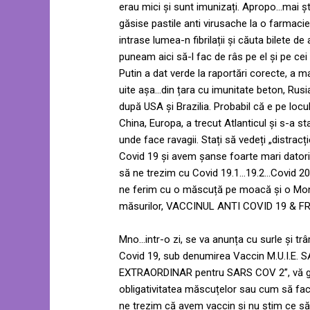
erau mici și sunt imunizați. Apropo…mai ști
găsise pastile anti virusache la o farmacie?
intrase lumea-n fibrilații și căuta bilete 
puneam aici să-l fac de râs pe el și pe cei
Putin a dat verde la raportări corecte, a m
uite așa…din țara cu imunitate beton, Rusi
după USA și Brazilia. Probabil că e pe loc
China, Europa, a trecut Atlanticul și s-a st
unde face ravagii. Stați să vedeți „distra
Covid 19 și avem șanse foarte mari datorit
să ne trezim cu Covid 19.1…19.2…Covid 20, n
ne ferim cu o măscuță pe moacă și o Mona
măsurilor, VACCINUL ANTI COVID 19 & F
Mno…intr-o zi, se va anunța cu surle și tr
Covid 19, sub denumirea Vaccin M.U.I.
EXTRAORDINAR pentru SARS COV 2”, vă gân
obligativitatea măscuțelor sau cum să faci c
ne trezim că avem vaccin și nu știm ce s