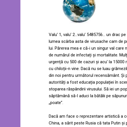
Valu’ 1, valu’ 2…valu’ 5485756… un drac pe 
lumea scârba asta de virusache cam de pri
lui. Părerea mea e că-i un singur val care n
de numărul de infectați și mortalitate. M
urgență cu 500 de cazuri și acu’ la 15000 r
cu chiloții-n vine. Dacă nu se luau grăme
din noi pentru următorul recensământ. Și 
autorități a fost educația populației în s
stoparea răspândirii virusului. Să iei un po
săptămână să-l aduci la bătălii pe săpunuri 
„poate”.
Dacă am face o reprezentare artistică a c
China, a sărit peste Rusia că tata Putin ș