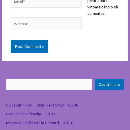
pentru data
viitoare când o să
comentez.
Website
Caută in site
Cu capul în nori – Vicii live la Sfinx – 06.08
Cronică de videoclip – 13.11
Mașina de spălat de la Harvard – 30.10