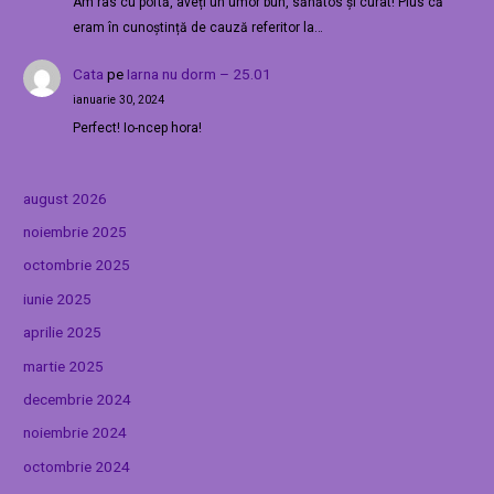
Am râs cu poftă, aveți un umor bun, sănătos și curat! Plus că
eram în cunoștință de cauză referitor la…
Cata
pe
Iarna nu dorm – 25.01
ianuarie 30, 2024
Perfect! Io-ncep hora!
august 2026
noiembrie 2025
octombrie 2025
iunie 2025
aprilie 2025
martie 2025
decembrie 2024
noiembrie 2024
octombrie 2024