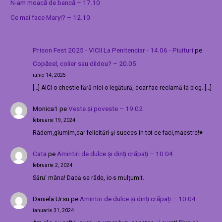
N-am moacă de bancă – 17.10
Ce mai face Mary!? – 12.10
Prison Fest 2025 - VICII La Penitenciar - 14.06 - Piuituri
pe
Copăcel, colier sau dildou? – 20.05
iunie 14, 2025
[…] AICI o chestie fără nici o legătură, doar fac reclamă la blog. […]
Monica1
pe
Veste și poveste – 19.02
februarie 19, 2024
Râdem,glumim,dar felicitări și succes in tot ce faci,maestre!♥️
Cata
pe
Amintiri de dulce și dinți crăpați – 10.04
februarie 2, 2024
Săru' mâna! Dacă se râde, io-s mulțumit.
Daniela Ursu
pe
Amintiri de dulce și dinți crăpați – 10.04
ianuarie 31, 2024