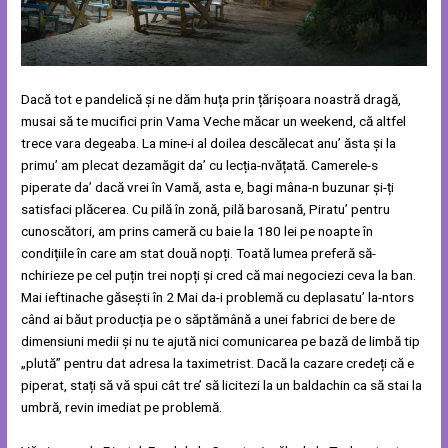
Dacă tot e pandelică și ne dăm huța prin țărișoara noastră dragă,
musai să te mucifici prin Vama Veche măcar un weekend, că altfel
trece vara degeaba. La mine-i al doilea descălecat anu’ ăsta și la
primu’ am plecat dezamăgit da’ cu lecția-nvățată. Camerele-s
piperate da’ dacă vrei în Vamă, asta e, bagi mâna-n buzunar și-ți
satisfaci plăcerea. Cu pilă în zonă, pilă barosană, Piratu’ pentru
cunoscători, am prins cameră cu baie la 180 lei pe noapte în
condițiile în care am stat două nopți. Toată lumea preferă să-
nchirieze pe cel puțin trei nopți și cred că mai negociezi ceva la ban.
Mai ieftinache găsești în 2 Mai da-i problemă cu deplasatu’ la-ntors
când ai băut producția pe o săptămână a unei fabrici de bere de
dimensiuni medii și nu te ajută nici comunicarea pe bază de limbă tip
„plută” pentru dat adresa la taximetrist. Dacă la cazare credeți că e
piperat, stați să vă spui cât tre’ să licitezi la un baldachin ca să stai la
umbră, revin imediat pe problemă.