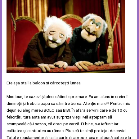
Ete așa stai la balcon și cârcotești lumea.
Mno bun, te cazezi și pleci cătinel spre mare. Eu am ajuns în creierii
dimineții și trebuia papa ca să intre berea. Atenție mare!!! Pentru mic
dejun eu aleg mereu BOLO sau BIBI. În afara servirii care e de 10 cu
felicitări, tura asta am avut surpriza vieții. Mă așteptam să
scumpeală că-i sezon, că draci pe varză. Ei bine, s-a ieftinit iar
calitatea și cantitatea au rămas. Plus că te simți protejat de covid.
Totul e regulamentar și ca la carte și apropo, cea mai bună cafea e la