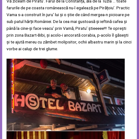
Vă ziceam de Piratu’. Farul de la Constanța, ăla de la Tuzla … toate
farurile de pe coasta românească nu-l egalează pe Pirățoiu’. Practic
Vama s-a construit în juru’ lui și o știe de când mergea-n picioare pe
sub patul hărții României. De la cea mai gustoasă și ieftină cafea și
până la cine-și face veacu’ prin Vamă, Piratu’ știeeeee!!! Te oprești
prin zona Bazart-Bibi, și acolo-i ancorată corabia, p-acolo îl găsești
și te ajută mereu cu zămbet molipsitor, ochii albastru marin și la cinci
vorbe ai calup de trei glume.