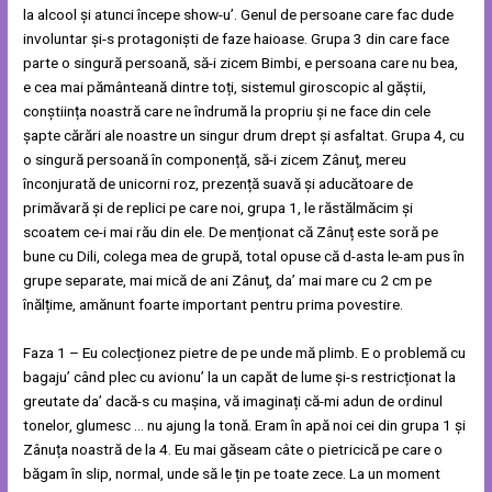
la alcool și atunci începe show-u’. Genul de persoane care fac dude
involuntar și-s protagoniști de faze haioase. Grupa 3 din care face
parte o singură persoană, să-i zicem Bimbi, e persoana care nu bea,
e cea mai pământeană dintre toți, sistemul giroscopic al găștii,
conștiința noastră care ne îndrumă la propriu și ne face din cele
șapte cărări ale noastre un singur drum drept și asfaltat. Grupa 4, cu
o singură persoană în componență, să-i zicem Zânuț, mereu
înconjurată de unicorni roz, prezență suavă și aducătoare de
primăvară și de replici pe care noi, grupa 1, le răstălmăcim și
scoatem ce-i mai rău din ele. De menționat că Zânuț este soră pe
bune cu Dili, colega mea de grupă, total opuse că d-asta le-am pus în
grupe separate, mai mică de ani Zânuț, da’ mai mare cu 2 cm pe
înălțime, amănunt foarte important pentru prima povestire.
Faza 1 – Eu colecționez pietre de pe unde mă plimb. E o problemă cu
bagaju’ când plec cu avionu’ la un capăt de lume și-s restricționat la
greutate da’ dacă-s cu mașina, vă imaginați că-mi adun de ordinul
tonelor, glumesc … nu ajung la tonă. Eram în apă noi cei din grupa 1 și
Zânuța noastră de la 4. Eu mai găseam câte o pietricică pe care o
băgam în slip, normal, unde să le țin pe toate zece. La un moment