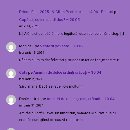
Prison Fest 2025 - VICII La Penitenciar - 14.06 - Piuituri
pe
Copăcel, colier sau dildou? – 20.05
iunie 14, 2025
[…] AICI o chestie fără nici o legătură, doar fac reclamă la blog. […]
Monica1
pe
Veste și poveste – 19.02
februarie 19, 2024
Râdem,glumim,dar felicitări și succes in tot ce faci,maestre!♥️
Cata
pe
Amintiri de dulce și dinți crăpați – 10.04
februarie 2, 2024
Săru' mâna! Dacă se râde, io-s mulțumit.
Daniela Ursu
pe
Amintiri de dulce și dinți crăpați – 10.04
ianuarie 31, 2024
Am râs cu poftă, aveți un umor bun, sănătos și curat! Plus că
eram în cunoștință de cauză referitor la…