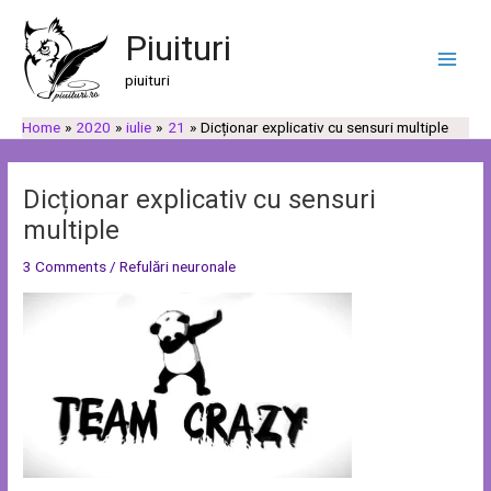
Skip
Post
C
C
Main
to
navigation
Piuituri
a
a
Men
content
u
t
piuituri
t
e
Home
2020
iulie
21
Dicționar explicativ cu sensuri multiple
ă
g
o
r
Dicționar explicativ cu sensuri
i
multiple
i
3 Comments
/
Refulări neuronale