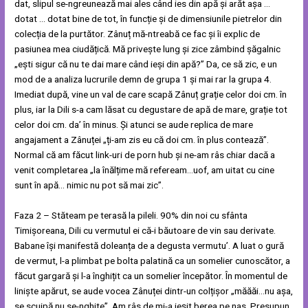
dat, slipul se-ngreunează mai ales când ies din apă și arăt așa …
dotat … dotat bine de tot, în funcție și de dimensiunile pietrelor din
colecția de la purtător. Zânuț mă-ntreabă ce fac și îi explic de
pasiunea mea ciudățică. Mă privește lung și zice zâmbind șăgalnic
„ești sigur că nu te dai mare când ieși din apă?” Da, ce să zic, e un
mod de a analiza lucrurile demn de grupa 1 și mai rar la grupa 4.
Imediat după, vine un val de care scapă Zânuț grație celor doi cm. în
plus, iar la Dili s-a cam lăsat cu degustare de apă de mare, grație tot
celor doi cm. da’ în minus. Și atunci se aude replica de mare
angajament a Zânuței „ți-am zis eu că doi cm. în plus contează”.
Normal că am făcut link-uri de porn hub și ne-am râs chiar dacă a
venit completarea „la înălțime mă refeream…uof, am uitat cu cine
sunt în apă… nimic nu pot să mai zic”.
Faza 2 – Stăteam pe terasă la pileli. 90% din noi cu sfânta
Timișoreana, Dili cu vermutul ei că-i băutoare de vin sau derivate.
Babane își manifestă doleanța de a degusta vermutu’. A luat o gură
de vermut, l-a plimbat pe bolta palatină ca un somelier cunoscător, a
făcut gargară și l-a înghițit ca un somelier începător. În momentul de
liniște apărut, se aude vocea Zânuței dintr-un colțișor „măăăi…nu așa,
se scuipă nu se-nghite”. Am râs de mi-a ieșit berea pe nas. Presupun