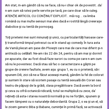
Am stat, m-am gândit că nu se face, că nu-i chiar ok de povestit…da’
n-am cum să ratez perle servite pe tavă, pe care doar să le culeg.
ATENȚIE ARTICOL CU CONȚINUT EXPLICIT… mă rog … ca limba
română cu mai multe sensuri mai ales dacă e rostită lângă creierașe
diabolice și cu tentă de pornoșag.
Toți prietenii mei sunt minunați și unici, cu particularități haioase care-
ți transformă timpul petrecut cu ei în stand up comedy. În tura asta
de Vamă plecat-am șase din Ploiești care mai de care mai diferit și-n
antiteză cu celălalt. Ne-am râs 22 din 24, pentru că am mai și dormit
pe apucate, dar au fost două faze surori cu coma pe care n-am cum
să nu le povestesc. Dacă stau să fac o caracterizare a găștii pe
grupe de creiere faultate, avem așa: grupa 1, eu cu o prietenă, să-i
spunem Dili, zici că ne-a făcut aceeași mamă, gândim la fel de colorat
și suntem în stare să scotem pasaje cu tentă sexuală din Coran sau
teatru de păpuși de la grădi, clasa pregătitoare. Dacă avem la bord
și ceva cu cifră octanică ridicată, totul se multiplică cu zece, da’
rețineți că asta-i starea noastră normală și nu ne forțăm, spunem și
facem tâmpenii cu o naturalețe debordantă. Grupa 2, o ea și un el, să
le zicem generic Biba și Babane, cuminței în primă fază, se activează