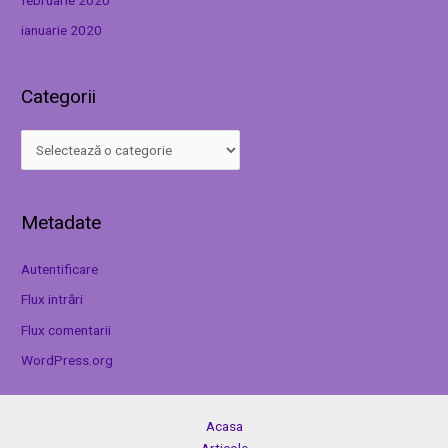
februarie 2020
ianuarie 2020
Categorii
Metadate
Autentificare
Flux intrări
Flux comentarii
WordPress.org
Acasa
Articole