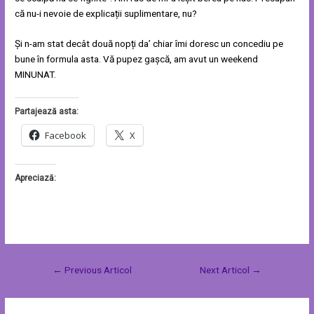
că nu-i nevoie de explicații suplimentare, nu?
Și n-am stat decât două nopți da’ chiar îmi doresc un concediu pe
bune în formula asta. Vă pupez gașcă, am avut un weekend
MINUNAT.
Partajează asta:
Facebook
X
Apreciază:
←
Previous Articol
Next Articol
→