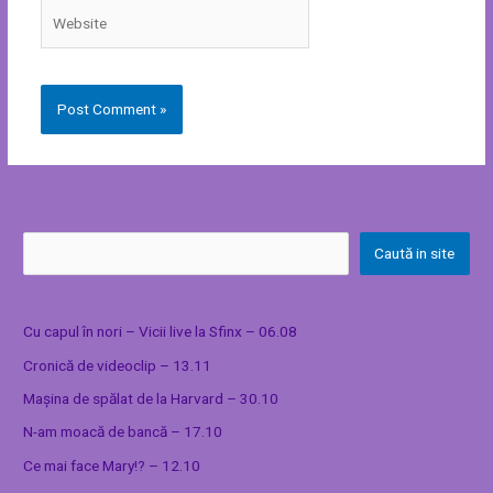
Website
Caută in site
Cu capul în nori – Vicii live la Sfinx – 06.08
Cronică de videoclip – 13.11
Mașina de spălat de la Harvard – 30.10
N-am moacă de bancă – 17.10
Ce mai face Mary!? – 12.10