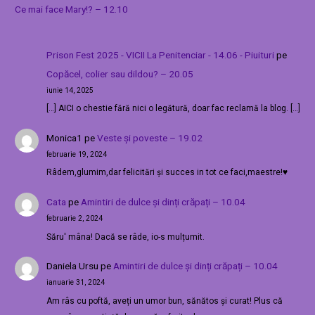
Ce mai face Mary!? – 12.10
Prison Fest 2025 - VICII La Penitenciar - 14.06 - Piuituri
pe
Copăcel, colier sau dildou? – 20.05
iunie 14, 2025
[…] AICI o chestie fără nici o legătură, doar fac reclamă la blog. […]
Monica1
pe
Veste și poveste – 19.02
februarie 19, 2024
Râdem,glumim,dar felicitări și succes in tot ce faci,maestre!♥️
Cata
pe
Amintiri de dulce și dinți crăpați – 10.04
februarie 2, 2024
Săru' mâna! Dacă se râde, io-s mulțumit.
Daniela Ursu
pe
Amintiri de dulce și dinți crăpați – 10.04
ianuarie 31, 2024
Am râs cu poftă, aveți un umor bun, sănătos și curat! Plus că