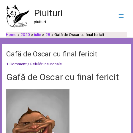
Skip
Post
C
C
Main
to
navigation
Piuituri
a
a
Men
content
u
t
piuituri
t
e
Home
2020
iulie
28
Gafă de Oscar cu final fericit
ă
g
o
r
Gafă de Oscar cu final fericit
i
1 Comment
/
Refulări neuronale
i
Gafă de Oscar cu final fericit