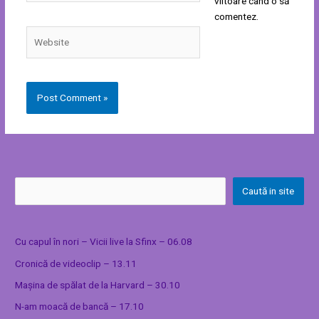
viitoare când o să
comentez.
Website
Caută in site
Cu capul în nori – Vicii live la Sfinx – 06.08
Cronică de videoclip – 13.11
Mașina de spălat de la Harvard – 30.10
N-am moacă de bancă – 17.10