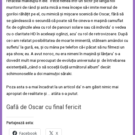
refăceai makeupu-n ele. Trece nenea într-un sictir pe lângă noi
muritorii de rând și asta mică a mea începe să-i imite mersul de
goriloi răhățit pe el, cu mimică și mișcare scenică de Oscar, fără să
se gândească o secundă că poate să fie cineva-n mașină camuflat
fix de oglinzile alea cu rol de panouri solare sau că individu’ o vedea
cu o claritate HD în aceleași oglinzi, acu’ cu rol de retrovizoare. După
ce i-am relatat posibilitatea de moarte iminentă, stăteam amândoi cu
sufletu’ la gură, ea, și cu mâna pe telefon că-i păcat să nu filmezi un
așa show, eu. A avut noroc, nu era nimeni în mașină și lănțaru’ s-a
dovedit mult mai preocupat de evoluția universului și de întrebarea
existențială „când o să scoață Guță următorul album” decât
schimonoselile a doi maimuțoi săraki.
Poza asta s-a mai încadrat la un articol da’ n-am găsit nimic mai
apropiat de realitate și … atâta s-a putut.
Gafă de Oscar cu final fericit
Partajează asta:
Facebook
X