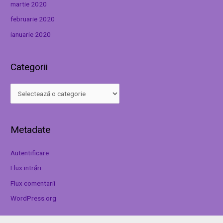
martie 2020
februarie 2020
ianuarie 2020
Categorii
Metadate
Autentificare
Flux intrări
Flux comentarii
WordPress.org