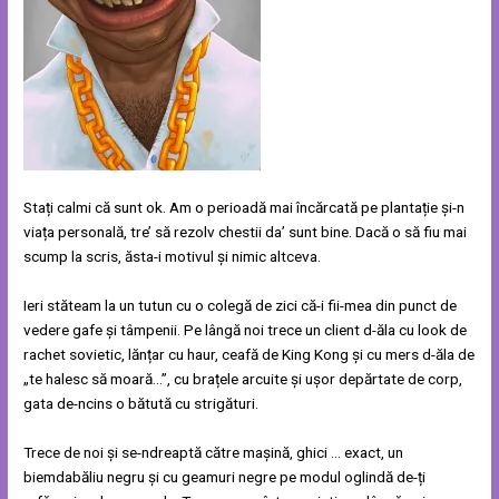
Stați calmi că sunt ok. Am o perioadă mai încărcată pe plantație și-n
viața personală, tre’ să rezolv chestii da’ sunt bine. Dacă o să fiu mai
scump la scris, ăsta-i motivul și nimic altceva.
Ieri stăteam la un tutun cu o colegă de zici că-i fii-mea din punct de
vedere gafe și tâmpenii. Pe lângă noi trece un client d-ăla cu look de
rachet sovietic, lănțar cu haur, ceafă de King Kong și cu mers d-ăla de
„te halesc să moară…”, cu brațele arcuite și ușor depărtate de corp,
gata de-ncins o bătută cu strigături.
Trece de noi și se-ndreaptă către mașină, ghici … exact, un
biemdabăliu negru și cu geamuri negre pe modul oglindă de-ți