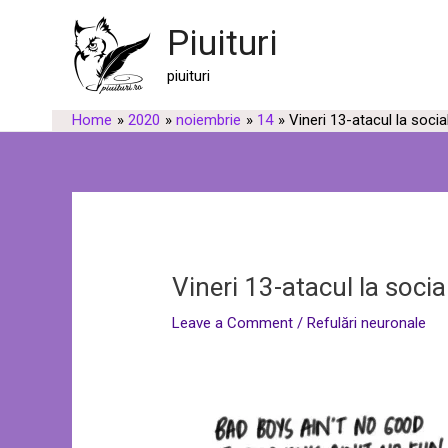
Skip
Post
Piuituri
to
navigation
content
piuituri
Home
2020
noiembrie
14
Vineri 13-atacul la socia
Vineri 13-atacul la socia
Leave a Comment
/
Refulări neuronale