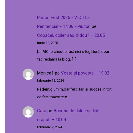
Prison Fest 2025 - VICII La
Penitenciar - 14.06 - Piuituri
pe
Copăcel, colier sau dildou? – 20.05
iunie 14, 2025
[…] AICI o chestie fără nici o legătură, doar
fac reclamă la blog. […]
Monica1
pe
Veste și poveste – 19.02
februarie 19, 2024
Râdem,glumim,dar felicitări și succes in tot
ce faci,maestre!♥️
Cata
pe
Amintiri de dulce și dinți
crăpați – 10.04
februarie 2, 2024