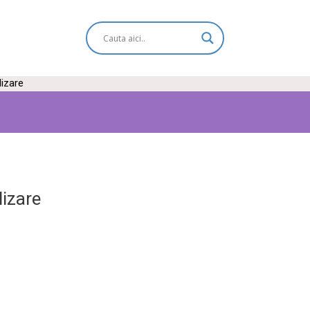
lizare
lizare