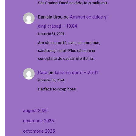
Săru' mâna! Dacă se râde, io-s mulțumit.
Daniela Ursu
pe
Amintiri de dulce și
dinți crăpați – 10.04
ianuarie 31, 2024
Am râs cu poftă, aveți un umor bun,
sănătos și curat! Plus că eram în
cunoștință de cauză referitor la…
Cata
pe
Iarna nu dorm – 25.01
ianuarie 30, 2024
Perfect! Io-ncep hora!
august 2026
noiembrie 2025
octombrie 2025