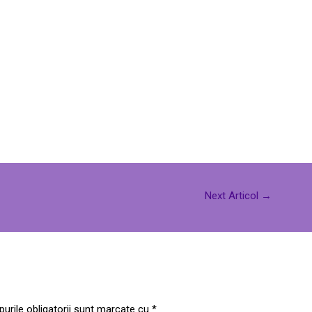
Next Articol
→
urile obligatorii sunt marcate cu
*