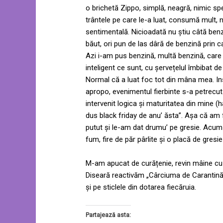
o brichetă Zippo, simplă, neagră, nimic spe
trântele pe care le-a luat, consumă mult, n
sentimentală. Nicioadată nu știu câtă benz
băut, ori pun de las dâră de benzină prin 
Azi i-am pus benzină, multă benzină, care 
inteligent ce sunt, cu șervețelul îmbibat 
Normal că a luat foc tot din mâna mea. In
apropo, evenimentul fierbinte s-a petrecut 
intervenit logica și maturitatea din mine (
dus black friday de anu’ ăsta”. Așa că am
putut și le-am dat drumu’ pe gresie. Acum
fum, fire de păr pârlite și o placă de gres
M-am apucat de curățenie, revin mâine cu 
Diseară reactivăm „Cârciuma de Carantină”
și pe sticlele din dotarea fiecăruia.
Partajează asta: