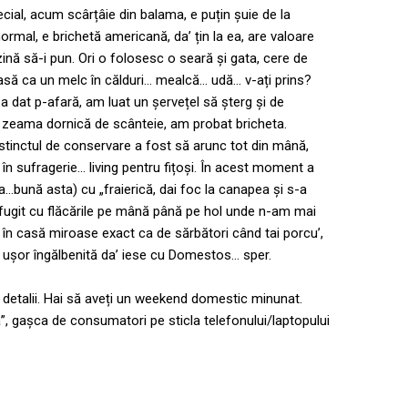
cial, acum scârțâie din balama, e puțin șuie de la
ormal, e brichetă americană, da’ țin la ea, are valoare
ină să-i pun. Ori o folosesc o seară și gata, cere de
casă ca un melc în călduri… mealcă… udă… v-ați prins?
a dat p-afară, am luat un șervețel să șterg și de
de zeama dornică de scânteie, am probat bricheta.
stinctul de conservare a fost să arunc tot din mână,
în sufragerie… living pentru fițoși. În acest moment a
ha…bună asta) cu „fraierică, dai foc la canapea și s-a
 fugit cu flăcările pe mână până pe hol unde n-am mai
 în casă miroase exact ca de sărbători când tai porcu’,
ie ușor îngălbenită da’ iese cu Domestos… sper.
detalii. Hai să aveți un weekend domestic minunat.
, gașca de consumatori pe sticla telefonului/laptopului