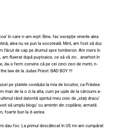
ncoa’ în care n-am ieșit. Bine, fac excepție vinerile alea
tină, alea nu se pun la socoteală. Mint, am fost să duc
-am făcut de cap pe drumul spre tomberon. Am mers în
 am fluierat după puștoaice, ce să vă zic… anarhist în
e, da-s ferm convins că pe cei cinci zeci de metri, n-
he law de la Judas Priest. BAD BOY !!!
ri pe ștatele covidului la mia de locuitor, ca Prâslea
 mari de la o zi la alta, cum pe ușile de la cârciumi a-
ltimul rând datorită spiritul meu civic de „stați dracu’
oit să umplu blogu’ cu amintiri din copilărie, armată
n, foarte bun la d-astea.
mi dau foc. La primul descălecat în US mi-am cumpărat