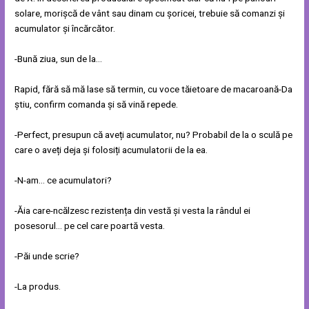
solare, morișcă de vânt sau dinam cu șoricei, trebuie să comanzi și
acumulator și încărcător.
-Bună ziua, sun de la…
Rapid, fără să mă lase să termin, cu voce tăietoare de macaroană-Da
știu, confirm comanda și să vină repede.
-Perfect, presupun că aveți acumulator, nu? Probabil de la o sculă pe
care o aveți deja și folosiți acumulatorii de la ea.
-N-am… ce acumulatori?
-Ăia care-ncălzesc rezistența din vestă și vesta la rândul ei
posesorul… pe cel care poartă vesta.
-Păi unde scrie?
-La produs.