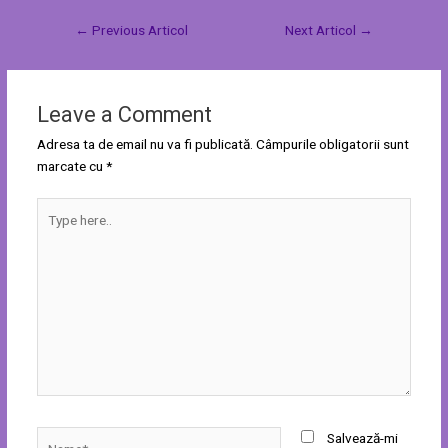
←
Previous Articol
Next Articol
→
Leave a Comment
Adresa ta de email nu va fi publicată.
Câmpurile obligatorii sunt
marcate cu
*
Type
here..
Name*
Salvează-mi