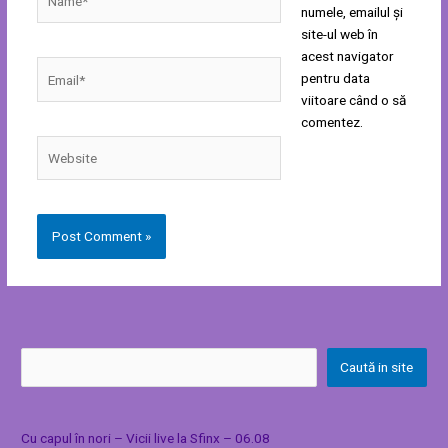
numele, emailul și
site-ul web în
acest navigator
Email*
pentru data
viitoare când o să
comentez.
Website
Caută in site
Cu capul în nori – Vicii live la Sfinx – 06.08