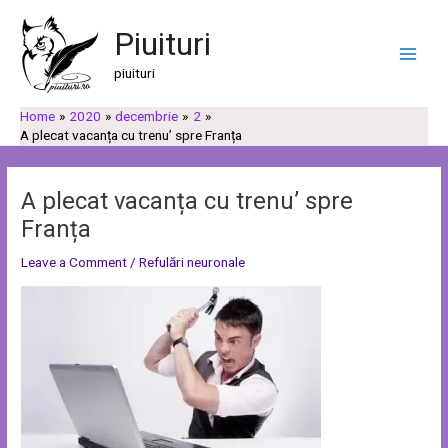
Skip
Post
C
C
Main
to
navigation
Piuituri
a
a
Men
content
u
t
piuituri
t
e
Home
2020
decembrie
2
ă
g
A plecat vacanța cu trenu’ spre Franța
o
r
A plecat vacanța cu trenu’ spre
i
Franța
i
Leave a Comment
/
Refulări neuronale