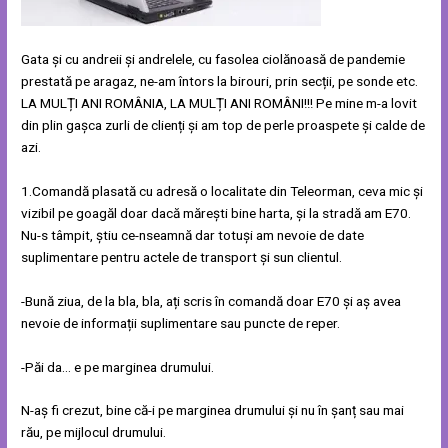
Gata și cu andreii și andrelele, cu fasolea ciolănoasă de pandemie
prestată pe aragaz, ne-am întors la birouri, prin secții, pe sonde etc.
LA MULȚI ANI ROMÂNIA, LA MULȚI ANI ROMÂNI!!! Pe mine m-a lovit
din plin gașca zurli de clienți și am top de perle proaspete și calde de
azi.
1.Comandă plasată cu adresă o localitate din Teleorman, ceva mic și
vizibil pe goagăl doar dacă mărești bine harta, și la stradă am E70.
Nu-s tâmpit, știu ce-nseamnă dar totuși am nevoie de date
suplimentare pentru actele de transport și sun clientul.
-Bună ziua, de la bla, bla, ați scris în comandă doar E70 și aș avea
nevoie de informații suplimentare sau puncte de reper.
-Păi da… e pe marginea drumului.
N-aș fi crezut, bine că-i pe marginea drumului și nu în șanț sau mai
rău, pe mijlocul drumului.