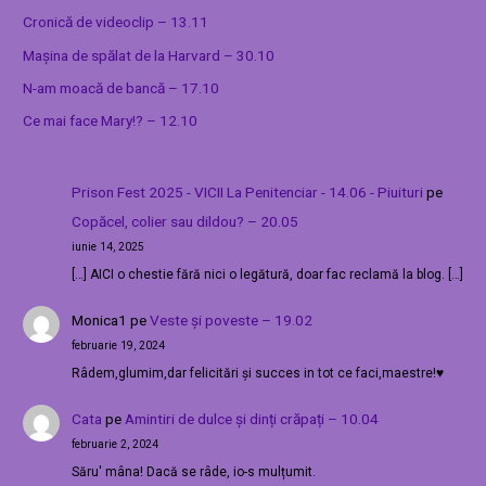
Cronică de videoclip – 13.11
Mașina de spălat de la Harvard – 30.10
N-am moacă de bancă – 17.10
Ce mai face Mary!? – 12.10
Prison Fest 2025 - VICII La Penitenciar - 14.06 - Piuituri
pe
Copăcel, colier sau dildou? – 20.05
iunie 14, 2025
[…] AICI o chestie fără nici o legătură, doar fac reclamă la blog. […]
Monica1
pe
Veste și poveste – 19.02
februarie 19, 2024
Râdem,glumim,dar felicitări și succes in tot ce faci,maestre!♥️
Cata
pe
Amintiri de dulce și dinți crăpați – 10.04
februarie 2, 2024
Săru' mâna! Dacă se râde, io-s mulțumit.