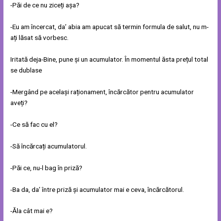
-Păi de ce nu ziceți așa?
-Eu am încercat, da’ abia am apucat să termin formula de salut, nu m-
ați lăsat să vorbesc.
Iritată deja-Bine, pune și un acumulator. În momentul ăsta prețul total
se dublase
-Mergând pe același raționament, încărcător pentru acumulator
aveți?
-Ce să fac cu el?
-Să încărcați acumulatorul.
-Păi ce, nu-l bag în priză?
-Ba da, da’ între priză și acumulator mai e ceva, încărcătorul.
-Ăla cât mai e?