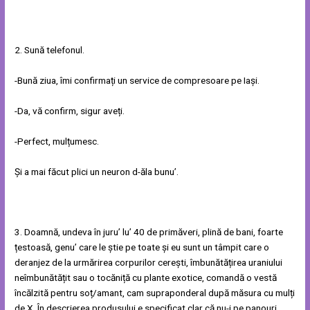
2. Sună telefonul.
-Bună ziua, îmi confirmați un service de compresoare pe Iași.
-Da, vă confirm, sigur aveți.
-Perfect, mulțumesc.
Și a mai făcut plici un neuron d-ăla bunu’.
3. Doamnă, undeva în juru’ lu’ 40 de primăveri, plină de bani, foarte
țestoasă, genu’ care le știe pe toate și eu sunt un tâmpit care o
deranjez de la urmărirea corpurilor cerești, îmbunătățirea uraniului
neîmbunătățit sau o tocăniță cu plante exotice, comandă o vestă
încălzită pentru soț/amant, cam supraponderal după măsura cu mulți
de X. În descrierea produsului e specificat clar că nu-i pe panouri