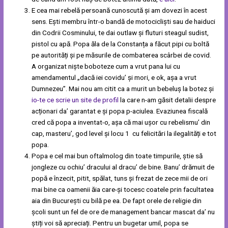
E cea mai rebelă persoană cunoscută și am dovezi în acest
sens. Ești membru într-o bandă de motocicliști sau de haiduci
din Codrii Cosminului, te dai outlaw și fluturi steagul sudist,
pistol cu apă. Popa ăla de la Constanța a făcut pipi cu boltă
pe autorități și pe măsurile de combaterea scârbei de covid.
A organizat niște boboteze cum a vrut pana lui cu
amendamentul „dacă iei covidu’ și mori, e ok, așa a vrut
Dumnezeu”. Mai nou am citit ca a murit un bebeluș la botez și
io-te ce scrie un site de profil
la care n-am găsit detalii despre
acționari da’ garantat e și popa p-aciulea. Evaziunea fiscală
cred că popa a inventat-o, așa că mai ușor cu rebelismu’ din
cap, masteru’, god level și locu 1 cu felicitări la ilegalități e tot
popa.
Popa e cel mai bun oftalmolog din toate timpurile, știe să
jongleze cu ochiu’ dracului al dracu’ de bine. Banu’ drămuit de
popă e înzecit, pitit, spălat, tuns și frezat de zece mii de ori
mai bine ca oamenii ăia care-și tocesc coatele prin facultatea
aia din București cu bilă pe ea. De fapt orele de religie din
școli sunt un fel de ore de management bancar mascat da’ nu
știți voi să apreciați. Pentru un bugetar umil, popa se