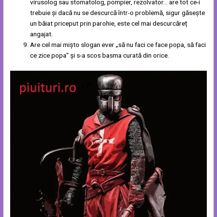
virusolog sau stomatolog, pompier, rezolvator… are tot ce-i
trebuie și dacă nu se descurcă într-o problemă, sigur găsește
un băiat priceput prin parohie, este cel mai descurcăreț
angajat.
Are cel mai mișto slogan ever „să nu faci ce face popa, să faci
ce zice popa” și s-a scos basma curată din orice.