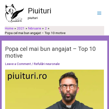
Skip
Post
C
C
Main
to
navigation
Piuituri
a
a
Men
content
u
t
piuituri
t
e
Home
2021
februarie
2
ă
g
Popa cel mai bun angajat – Top 10 motive
o
r
Popa cel mai bun angajat – Top 10
i
motive
i
Leave a Comment
/
Refulări neuronale