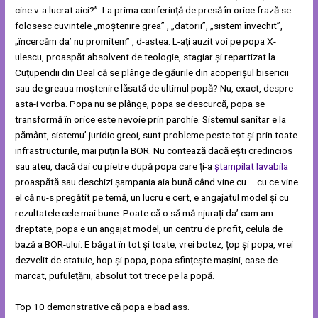
cine v-a lucrat aici?”. La prima conferință de presă în orice frază se
folosesc cuvintele „moștenire grea” , „datorii”, „sistem învechit”,
„încercăm da’ nu promitem” , d-astea. L-ați auzit voi pe popa X-
ulescu, proaspăt absolvent de teologie, stagiar și repartizat la
Cuțupendii din Deal că se plânge de găurile din acoperișul bisericii
sau de greaua moștenire lăsată de ultimul popă? Nu, exact, despre
asta-i vorba. Popa nu se plânge, popa se descurcă, popa se
transformă în orice este nevoie prin parohie. Sistemul sanitar e la
pământ, sistemu’ juridic greoi, sunt probleme peste tot și prin toate
infrastructurile, mai puțin la BOR. Nu contează dacă ești credincios
sau ateu, dacă dai cu pietre după popa care ți-a
ștampilat lavabila
proaspătă sau deschizi șampania aia bună când vine cu … cu ce vine
el că nu-s pregătit pe temă, un lucru e cert, e angajatul model și cu
rezultatele cele mai bune. Poate că o să mă-njurați da’ cam am
dreptate, popa e un angajat model, un centru de profit, celula de
bază a BOR-ului. E băgat în tot și toate, vrei botez, țop și popa, vrei
dezvelit de statuie, hop și popa, popa sfințește mașini, case de
marcat, pufulețării, absolut tot trece pe la popă.
Top 10 demonstrative că popa e bad ass.