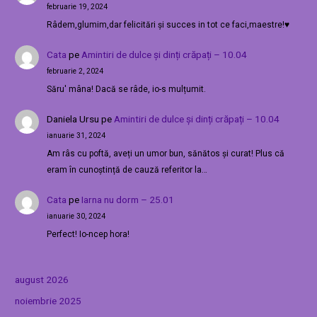
februarie 19, 2024
Râdem,glumim,dar felicitări și succes in tot ce faci,maestre!♥️
Cata
pe
Amintiri de dulce și dinți crăpați – 10.04
februarie 2, 2024
Săru' mâna! Dacă se râde, io-s mulțumit.
Daniela Ursu
pe
Amintiri de dulce și dinți crăpați – 10.04
ianuarie 31, 2024
Am râs cu poftă, aveți un umor bun, sănătos și curat! Plus că
eram în cunoștință de cauză referitor la…
Cata
pe
Iarna nu dorm – 25.01
ianuarie 30, 2024
Perfect! Io-ncep hora!
august 2026
noiembrie 2025