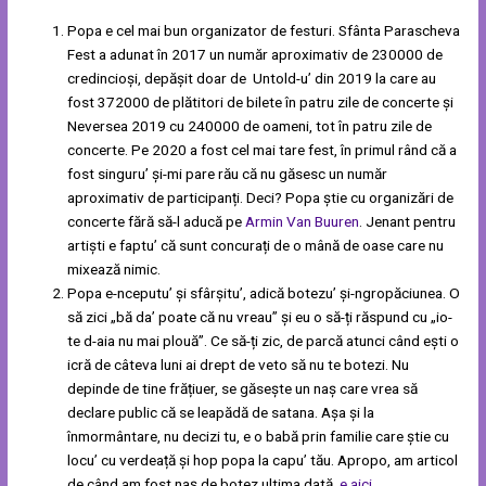
Popa e cel mai bun organizator de festuri. Sfânta Parascheva
Fest a adunat în 2017 un număr aproximativ de 230000 de
credincioși, depășit doar de Untold-u’ din 2019 la care au
fost 372000 de plătitori de bilete în patru zile de concerte și
Neversea 2019 cu 240000 de oameni, tot în patru zile de
concerte. Pe 2020 a fost cel mai tare fest, în primul rând că a
fost singuru’ și-mi pare rău că nu găsesc un număr
aproximativ de participanți. Deci? Popa știe cu organizări de
concerte fără să-l aducă pe
Armin Van Buuren
. Jenant pentru
artiști e faptu’ că sunt concurați de o mână de oase care nu
mixează nimic.
Popa e-nceputu’ și sfârșitu’, adică botezu’ și-ngropăciunea. O
să zici „bă da’ poate că nu vreau” și eu o să-ți răspund cu „io-
te d-aia nu mai plouă”. Ce să-ți zic, de parcă atunci când ești o
icră de câteva luni ai drept de veto să nu te botezi. Nu
depinde de tine frățiuer, se găsește un naș care vrea să
declare public că se leapădă de satana. Așa și la
înmormântare, nu decizi tu, e o babă prin familie care știe cu
locu’ cu verdeață și hop popa la capu’ tău. Apropo, am articol
de când am fost naș de botez ultima dată,
e aici
.