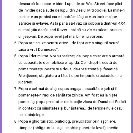
descurcă foaaaaarte bine. Lupul de pe Wall Street face plici
de invidie dacă aude de lupu’ din Dealul Mitropoliei. La mine-n
cartier e un popică care inspiră milă și are un look mai pe
sărăcie și evlavie. Asta până să-l văz că coboară dintr-un 4X4,
nu mai știu dacă Land Rover… hai să nu zic cu păcat, oricum,
un jeep-an. De popa level șef mai bine nu vorbim.
Popa are scuze pentru orice… de fapt are o singură scuză
„așa a vrut Dumnezeu”.
Popa lider militar. Voi nu realizați da’ popa chiar are o armată
cu capacitate de mobilizare rapidă. Ce-i drept trecută de
prima tinerețe, poate și a doua, da-i rezistentă și fanatică.
Atențieeee, stagiatura a făcut-o pe timpurile cruciadelor, nu
jucărie!!!
Popa e cel mai docil și supus angajat, ascultă de șefi și îi
pomenește-n rugi de sănătate zilnice. Am fost eu la niște
pomeni și popa prestator din locație zicea de Danuț cel Fericit
în context cu sănătatea și bunăstarea… de fericire nu e cazu’,
se subînțelege.
Popa e ghid turistic, psiholog, prelucrător prin așchiere,
tâmplar (obligatoriu… așa se obțin puncte la level), medic