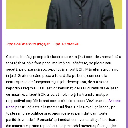
Popa cel mai bun angajat – Top 10 motive
Cea mai bună și prosperă afacere care n-a ținut cont de vremuri, că a
fost război, că a fost pace, molimă sau sănătate, pe ploaie sau
secetă, pe orice axă socio-politică, a fost BOR. Mă refer strict la noi
în țară. Și atunci când popa a fost d-ăla pe bune, cum scrie la
instrucțiunile de funcționare și-n job description, de s-a ridicat
împotriva regimului sau șefilor îmbuibați de la București și s-a lăsat
cu mazilire, a făcut BOR-u’ ca să fie bine și l-a transformat pe
respectivul popă în brand comercial de succes. Vezi brandul
Arsenie
Boca
pentru că asta e la momentul ăsta. De la Revoluție încoa’, pe
toate ramurile politice și economice s-au perindat cam toate
partidele „made in Romania” și imediat cum venea alt șef la oricare
din ministere, prima replică era aia pe model meseriaș faianțar „hm…