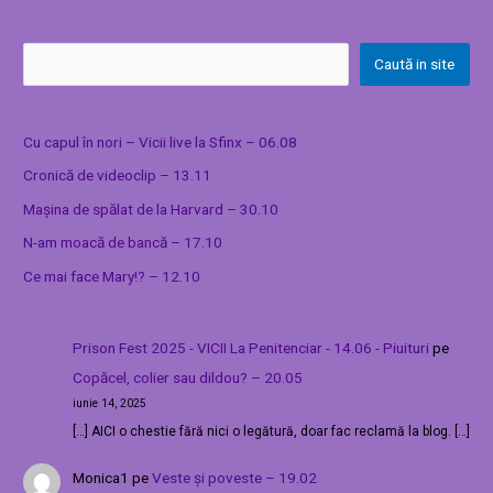
Caută in site
Cu capul în nori – Vicii live la Sfinx – 06.08
Cronică de videoclip – 13.11
Mașina de spălat de la Harvard – 30.10
N-am moacă de bancă – 17.10
Ce mai face Mary!? – 12.10
Prison Fest 2025 - VICII La Penitenciar - 14.06 - Piuituri
pe
Copăcel, colier sau dildou? – 20.05
iunie 14, 2025
[…] AICI o chestie fără nici o legătură, doar fac reclamă la blog. […]
Monica1
pe
Veste și poveste – 19.02