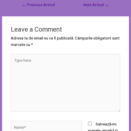
←
Previous Articol
Next Articol
→
Leave a Comment
Adresa ta de email nu va fi publicată.
Câmpurile obligatorii sunt
marcate cu
*
Type
here..
Name*
Salvează-mi
numele, emailul și