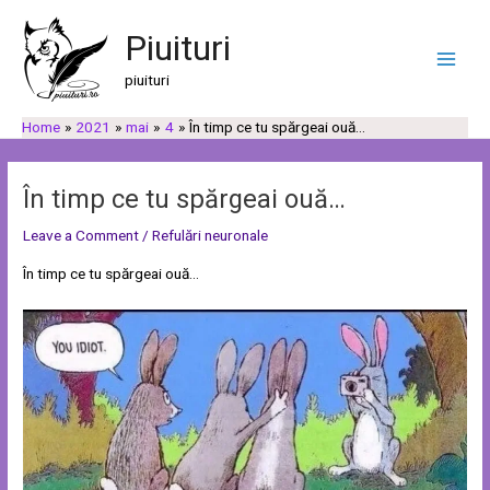
Skip
Post
C
C
Main
to
navigation
Piuituri
a
a
Men
content
u
t
piuituri
t
e
Home
2021
mai
4
În timp ce tu spărgeai ouă…
ă
g
o
r
În timp ce tu spărgeai ouă…
i
Leave a Comment
/
Refulări neuronale
i
În timp ce tu spărgeai ouă…