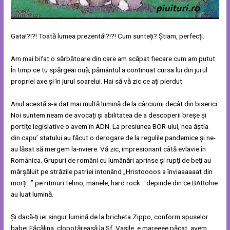
Gata!?!?! Toată lumea prezentă!?!?! Cum sunteți? Știam, perfecți.
Am mai bifat o sărbătoare din care am scăpat fiecare cum am putut.
În timp ce tu spărgeai ouă, pământul a continuat cursa lui din jurul
propriei axe și în jurul soarelui. Hai să vă zic ce ați pierdut.
Anul acestă s-a dat mai multă lumină de la cârciumi decât din biserici.
Noi suntem neam de avocați și abilitatea de a descoperii breșe și
portițe legislative o avem în ADN. La presiunea BOR-ului, nea ăștia
din capu’ statului au făcut o derogare de la regulile pandemice și ne-
au lăsat să mergem la-nviere. Vă zic, impresionant câtă evlavie în
Românica. Grupuri de români cu lumânări aprinse și rupți de beți au
mărșăluit pe străzile patriei intonând „Hristoooos a înviaaaaaat din
morți…” pe ritmuri tehno, manele, hard rock… depinde din ce BARohie
au luat lumină.
Și dacă-ți iei singur lumină de la bricheta Zippo, conform spuselor
babei Făcălina, clopotăreasă la Sf. Vasile, e mareeee păcat, avem