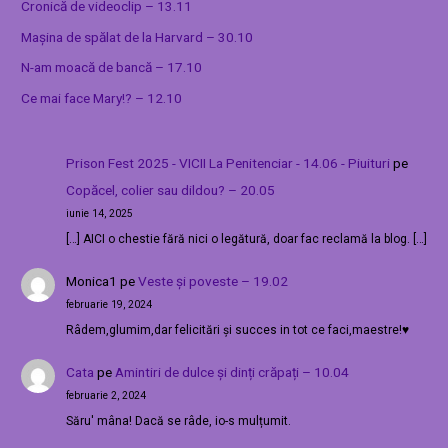
Cronică de videoclip – 13.11
Mașina de spălat de la Harvard – 30.10
N-am moacă de bancă – 17.10
Ce mai face Mary!? – 12.10
Prison Fest 2025 - VICII La Penitenciar - 14.06 - Piuituri
pe
Copăcel, colier sau dildou? – 20.05
iunie 14, 2025
[…] AICI o chestie fără nici o legătură, doar fac reclamă la blog. […]
Monica1
pe
Veste și poveste – 19.02
februarie 19, 2024
Râdem,glumim,dar felicitări și succes in tot ce faci,maestre!♥️
Cata
pe
Amintiri de dulce și dinți crăpați – 10.04
februarie 2, 2024
Săru' mâna! Dacă se râde, io-s mulțumit.