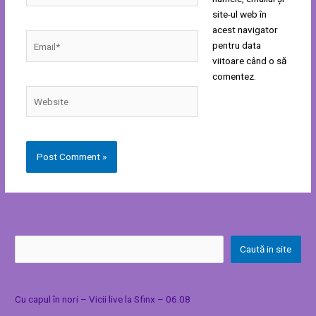
site-ul web în
acest navigator
Email*
pentru data
viitoare când o să
comentez.
Website
Caută in site
Cu capul în nori – Vicii live la Sfinx – 06.08