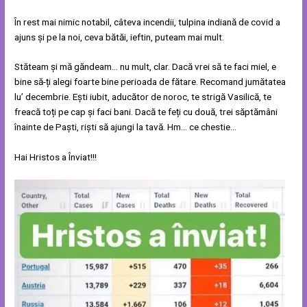
În rest mai nimic notabil, câteva incendii, tulpina indiană de covid a
ajuns și pe la noi, ceva bătăi, ieftin, puteam mai mult.
Stăteam și mă găndeam… nu mult, clar. Dacă vrei să te faci miel, e
bine să-ți alegi foarte bine perioada de fătare. Recomand jumătatea
lu’ decembrie. Ești iubit, aducător de noroc, te strigă Vasilică, te
freacă toți pe cap și faci bani. Dacă te feți cu două, trei săptămâni
înainte de Paști, riști să ajungi la tavă. Hm… ce chestie…
Hai Hristos a Înviat!!!