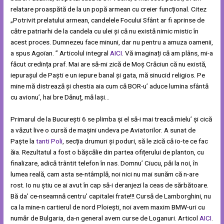
relatare proaspătă de la un popă armean cu creier funcțional. Citez
„Potrivit prelatului armean, candelele Focului Sfânt ar fi aprinse de
către patriarhi de la candela cu ulei şi că nu există nimic mistic în
acest proces. Dumnezeu face minuni, dar nu pentru a amuza oamenii,
a spus Agoïan. ” Articolul integral
AICI
. Vă imaginați că am plâns, mi-a
făcut credința praf. Mai are să-mi zică de Moș Crăciun că nu există,
iepurașul de Paști e un iepure banal și gata, mă sinucid religios. Pe
mine mă distrează și chestia aia cum că BOR-u’ aduce lumina sfântă
cu avionu’, hai bre Dănuț, mă lași…
Primarul de la București 6 se plimba și el să-i mai treacă mielu’ și cică
a văzut live o cursă de mașini undeva pe Aviatorilor. A sunat de
Paște la
tanti Poli
, secția drumuri și poduri, să le zică că io-te ce fac
ăia. Rezultatul a fost o bășcălie din partea ofițerului de planton, cu
finalizare, adică trântit telefon în nas. Domnu’ Ciucu, păi la noi, în
lumea reală, cam asta se-ntâmplă, noi nici nu mai sunăm că n-are
rost. Io nu știu ce ai avut în cap să-i deranjezi la ceas de sărbătoare.
Bă da’ ce-nseamnă centru’ capitalei frate!!! Cursă de Lamborghini, nu
ca la mine-n cartierul de nord Ploiești, noi avem maxim BMW-uri cu
număr de Bulgaria, da-n general avem curse de Loganuri. Articol
AICI
.