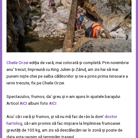
Cheile Orzei
ediția de vară, mai colorată și completă. Prin noiembrie
anu’ trecut, împreună cu King Julien și Zânuț, am zis hai să mai
punem niște chei pe salba călătoriilor și ne-a prins prima ninsoare a
iernii trecute, fix pe Cheile Orzei.
Spectaculos, frumos, da’ greu și n-am ajuns în spatele barajului.
Articol
AICI
album foto
AICI
Acu’ că-i vară și frumos, și să nu mă fac de râs la dom’
doctor
hartolog
, că i-am promis să fac mișcare la împlinirea frumoasei
greutăți de 105 kg, am zis să descălecăm iar în zonă și poate de
data asta reușim să terminăm traseul.