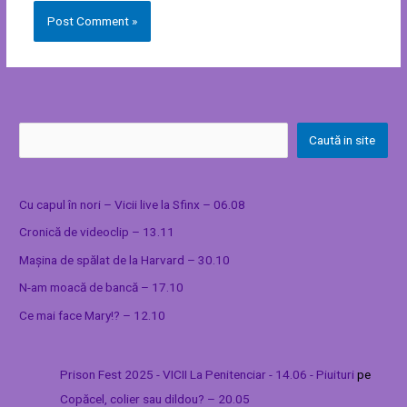
Caută in site
Cu capul în nori – Vicii live la Sfinx – 06.08
Cronică de videoclip – 13.11
Mașina de spălat de la Harvard – 30.10
N-am moacă de bancă – 17.10
Ce mai face Mary!? – 12.10
Prison Fest 2025 - VICII La Penitenciar - 14.06 - Piuituri
pe
Copăcel, colier sau dildou? – 20.05