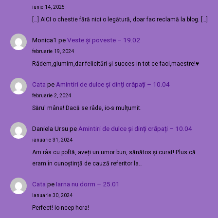
iunie 14, 2025
[…] AICI o chestie fără nici o legătură, doar fac reclamă la blog. […]
Monica1
pe
Veste și poveste – 19.02
februarie 19, 2024
Râdem,glumim,dar felicitări și succes in tot ce faci,maestre!♥️
Cata
pe
Amintiri de dulce și dinți crăpați – 10.04
februarie 2, 2024
Săru' mâna! Dacă se râde, io-s mulțumit.
Daniela Ursu
pe
Amintiri de dulce și dinți crăpați – 10.04
ianuarie 31, 2024
Am râs cu poftă, aveți un umor bun, sănătos și curat! Plus că
eram în cunoștință de cauză referitor la…
Cata
pe
Iarna nu dorm – 25.01
ianuarie 30, 2024
Perfect! Io-ncep hora!