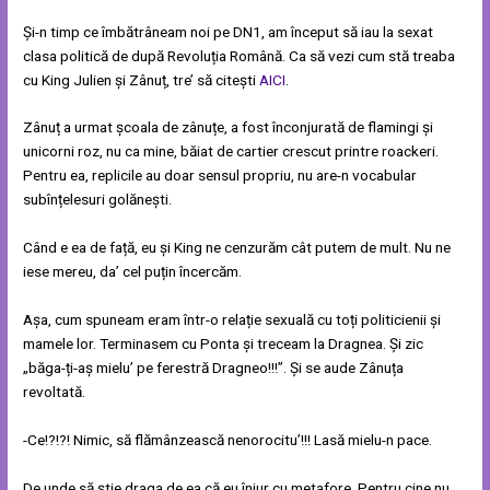
Și-n timp ce îmbătrâneam noi pe DN1, am început să iau la sexat
clasa politică de după Revoluția Română. Ca să vezi cum stă treaba
cu King Julien și Zânuț, tre’ să citești
AICI
.
Zânuț a urmat școala de zânuțe, a fost înconjurată de flamingi și
unicorni roz, nu ca mine, băiat de cartier crescut printre roackeri.
Pentru ea, replicile au doar sensul propriu, nu are-n vocabular
subînțelesuri golănești.
Când e ea de față, eu și King ne cenzurăm cât putem de mult. Nu ne
iese mereu, da’ cel puțin încercăm.
Așa, cum spuneam eram într-o relație sexuală cu toți politicienii și
mamele lor. Terminasem cu Ponta și treceam la Dragnea. Și zic
„băga-ți-aș mielu’ pe ferestră Dragneo!!!”. Și se aude Zânuța
revoltată.
-Ce!?!?! Nimic, să flămânzească nenorocitu’!!! Lasă mielu-n pace.
De unde să știe draga de ea că eu înjur cu metafore. Pentru cine nu