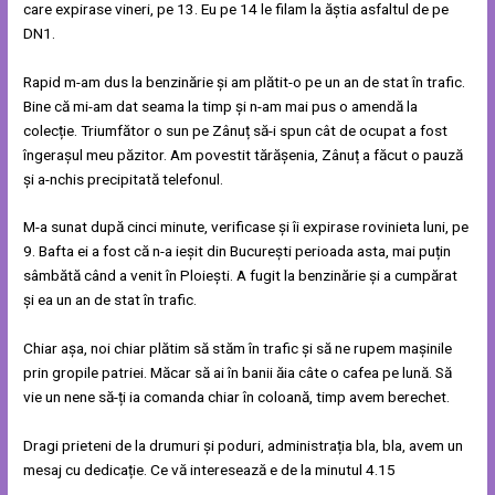
care expirase vineri, pe 13. Eu pe 14 le filam la ăștia asfaltul de pe
DN1.
Rapid m-am dus la benzinărie și am plătit-o pe un an de stat în trafic.
Bine că mi-am dat seama la timp și n-am mai pus o amendă la
colecție. Triumfător o sun pe Zânuț să-i spun cât de ocupat a fost
îngerașul meu păzitor. Am povestit tărășenia, Zânuț a făcut o pauză
și a-nchis precipitată telefonul.
M-a sunat după cinci minute, verificase și îi expirase rovinieta luni, pe
9. Bafta ei a fost că n-a ieșit din București perioada asta, mai puțin
sâmbătă când a venit în Ploiești. A fugit la benzinărie și a cumpărat
și ea un an de stat în trafic.
Chiar așa, noi chiar plătim să stăm în trafic și să ne rupem mașinile
prin gropile patriei. Măcar să ai în banii ăia câte o cafea pe lună. Să
vie un nene să-ți ia comanda chiar în coloană, timp avem berechet.
Dragi prieteni de la drumuri și poduri, administrația bla, bla, avem un
mesaj cu dedicație. Ce vă interesează e de la minutul 4.15