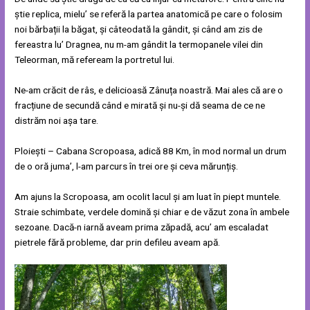
știe replica, mielu’ se referă la partea anatomică pe care o folosim
noi bărbații la băgat, și câteodată la gândit, și când am zis de
fereastra lu’ Dragnea, nu m-am gândit la termopanele vilei din
Teleorman, mă refeream la portretul lui.
Ne-am crăcit de râs, e delicioasă Zânuța noastră. Mai ales că are o
fracțiune de secundă când e mirată și nu-și dă seama de ce ne
distrăm noi așa tare.
Ploiești – Cabana Scropoasa, adică 88 Km, în mod normal un drum
de o oră juma’, l-am parcurs în trei ore și ceva mărunțiș.
Am ajuns la Scropoasa, am ocolit lacul și am luat în piept muntele.
Straie schimbate, verdele domină și chiar e de văzut zona în ambele
sezoane. Dacă-n iarnă aveam prima zăpadă, acu’ am escaladat
pietrele fără probleme, dar prin defileu aveam apă.