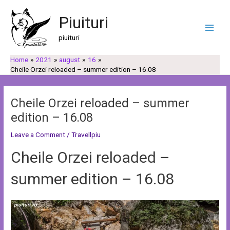
Skip
Post
C
C
Main
to
navigation
Piuituri
a
a
Men
content
u
t
piuituri
t
e
Home
2021
august
16
ă
g
Cheile Orzei reloaded – summer edition – 16.08
o
r
Cheile Orzei reloaded – summer
i
edition – 16.08
i
Leave a Comment
/
Travellpiu
Cheile Orzei reloaded –
summer edition – 16.08