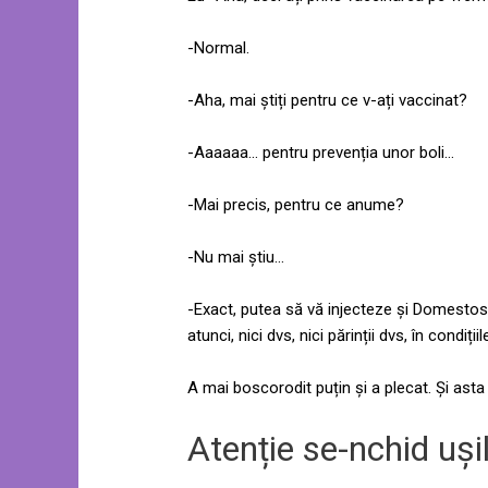
-Normal.
-Aha, mai știți pentru ce v-ați vaccinat?
-Aaaaaa… pentru prevenția unor boli…
-Mai precis, pentru ce anume?
-Nu mai știu…
-Exact, putea să vă injecteze și Domestos
atunci, nici dvs, nici părinții dvs, în condiț
A mai boscorodit puțin și a plecat. Și asta
Atenție se-nchid uși