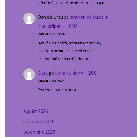
Săru' mâna! Dacă se râde, io-s mulțumit.
Daniela Ursu
pe
Amintiri de dulce și
dinți crăpați – 10.04
ianuarie 31, 2024
Am râs cu poftă, aveți un umor bun,
sănătos și curat! Plus că eram în
cunoștință de cauză referitor la…
Cata
pe
Iarna nu dorm – 25.01
ianuarie 30, 2024
Perfect! Io-ncep hora!
august 2026
noiembrie 2025
octombrie 2025