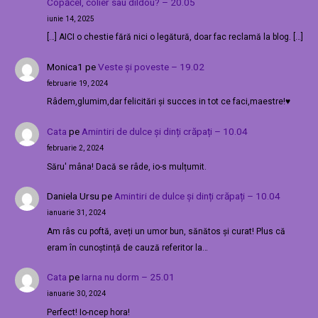
Copăcel, colier sau dildou? – 20.05
iunie 14, 2025
[…] AICI o chestie fără nici o legătură, doar fac reclamă la blog. […]
Monica1
pe
Veste și poveste – 19.02
februarie 19, 2024
Râdem,glumim,dar felicitări și succes in tot ce faci,maestre!♥️
Cata
pe
Amintiri de dulce și dinți crăpați – 10.04
februarie 2, 2024
Săru' mâna! Dacă se râde, io-s mulțumit.
Daniela Ursu
pe
Amintiri de dulce și dinți crăpați – 10.04
ianuarie 31, 2024
Am râs cu poftă, aveți un umor bun, sănătos și curat! Plus că
eram în cunoștință de cauză referitor la…
Cata
pe
Iarna nu dorm – 25.01
ianuarie 30, 2024
Perfect! Io-ncep hora!