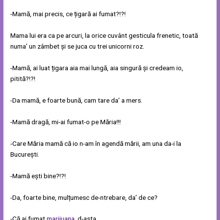
-Mamă, mai precis, ce țigară ai fumat?!?!
Mama lui era ca pe arcuri, la orice cuvânt gesticula frenetic, toată
numa’ un zâmbet și se juca cu trei unicorni roz.
-Mamă, ai luat țigara aia mai lungă, aia singură și credeam io,
pitită?!?!
-Da mamă, e foarte bună, cam tare da’ a mers.
-Mamă dragă, mi-ai fumat-o pe Măria!!!
-Care Măria mamă că io n-am în agendă mării, am una da-i la
București.
-Mamă ești bine?!?!
-Da, foarte bine, mulțumesc de-ntrebare, da’ de ce?
-Că ai fumat
marijuana
, d-asta.