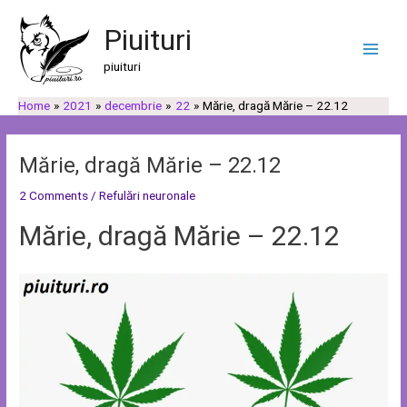
Skip
Post
C
C
Main
to
navigation
Piuituri
a
a
Men
content
u
t
piuituri
t
e
Home
2021
decembrie
22
Mărie, dragă Mărie – 22.12
ă
g
o
r
Mărie, dragă Mărie – 22.12
i
2 Comments
/
Refulări neuronale
i
Mărie, dragă Mărie – 22.12