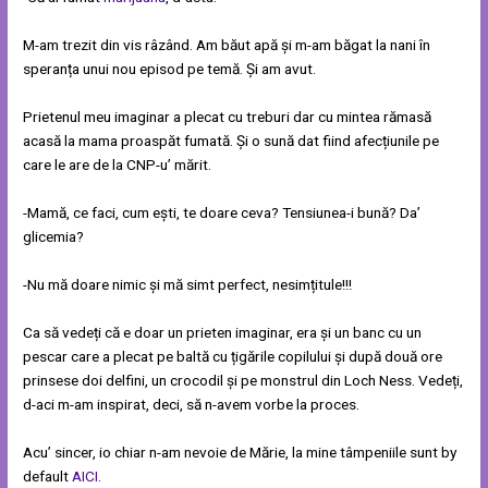
M-am trezit din vis râzând. Am băut apă și m-am băgat la nani în
speranța unui nou episod pe temă. Și am avut.
Prietenul meu imaginar a plecat cu treburi dar cu mintea rămasă
acasă la mama proaspăt fumată. Și o sună dat fiind afecțiunile pe
care le are de la CNP-u’ mărit.
-Mamă, ce faci, cum ești, te doare ceva? Tensiunea-i bună? Da’
glicemia?
-Nu mă doare nimic și mă simt perfect, nesimțitule!!!
Ca să vedeți că e doar un prieten imaginar, era și un banc cu un
pescar care a plecat pe baltă cu țigările copilului și după două ore
prinsese doi delfini, un crocodil și pe monstrul din Loch Ness. Vedeți,
d-aci m-am inspirat, deci, să n-avem vorbe la proces.
Acu’ sincer, io chiar n-am nevoie de Mărie, la mine tâmpeniile sunt by
default
AICI
.