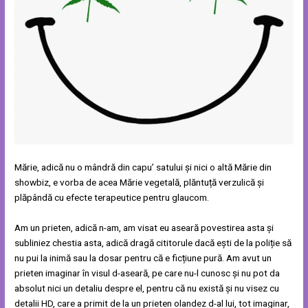
Mărie, adică nu o mândră din capu’ satului și nici o altă Mărie din
showbiz, e vorba de acea Mărie vegetală, plăntuță verzulică și
plăpândă cu efecte terapeutice pentru glaucom.
Am un prieten, adică n-am, am visat eu aseară povestirea asta și
subliniez chestia asta, adică dragă cititorule dacă ești de la poliție să
nu pui la inimă sau la dosar pentru că e ficțiune pură. Am avut un
prieten imaginar în visul d-aseară, pe care nu-l cunosc și nu pot da
absolut nici un detaliu despre el, pentru că nu există și nu visez cu
detalii HD, care a primit de la un prieten olandez d-al lui, tot imaginar,