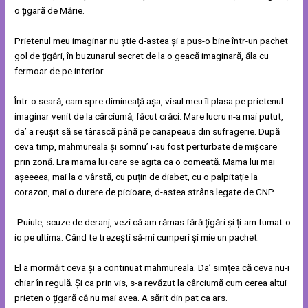
o țigară de Mărie.
Prietenul meu imaginar nu știe d-astea și a pus-o bine într-un pachet
gol de țigări, în buzunarul secret de la o geacă imaginară, ăla cu
fermoar de pe interior.
Într-o seară, cam spre dimineață așa, visul meu îl plasa pe prietenul
imaginar venit de la cârciumă, făcut crăci. Mare lucru n-a mai putut,
da’ a reușit să se târască până pe canapeaua din sufragerie. După
ceva timp, mahmureala și somnu’ i-au fost perturbate de mișcare
prin zonă. Era mama lui care se agita ca o comeată. Mama lui mai
așeeeea, mai la o vârstă, cu puțin de diabet, cu o palpitație la
corazon, mai o durere de picioare, d-astea strâns legate de CNP.
-Puiule, scuze de deranj, vezi că am rămas fără țigări și ți-am fumat-o
io pe ultima. Când te trezești să-mi cumperi și mie un pachet.
El a mormăit ceva și a continuat mahmureala. Da’ simțea că ceva nu-i
chiar în regulă. Și ca prin vis, s-a revăzut la cârciumă cum cerea altui
prieten o țigară că nu mai avea. A sărit din pat ca ars.