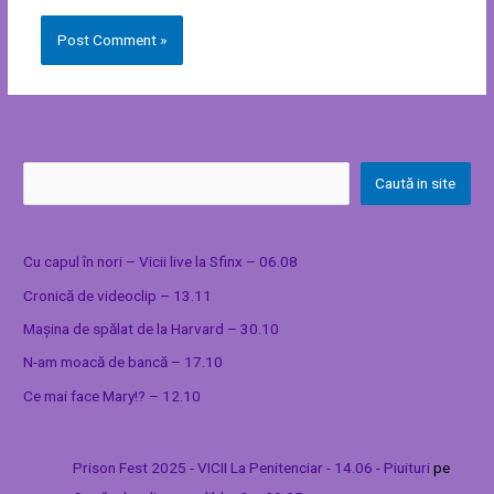
Caută in site
Cu capul în nori – Vicii live la Sfinx – 06.08
Cronică de videoclip – 13.11
Mașina de spălat de la Harvard – 30.10
N-am moacă de bancă – 17.10
Ce mai face Mary!? – 12.10
Prison Fest 2025 - VICII La Penitenciar - 14.06 - Piuituri
pe