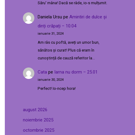
Săru' mâna! Dacă se râde, io-s mulțumit.
Daniela Ursu
pe
Amintiri de dulce și
dinți crăpați – 10.04
ianuarie 31, 2024
Am râs cu poftă, aveți un umor bun,
sănătos și curat! Plus că eram în
cunoștință de cauză referitor la…
Cata
pe
Iarna nu dorm – 25.01
ianuarie 30, 2024
Perfect! Io-ncep hora!
august 2026
noiembrie 2025
octombrie 2025