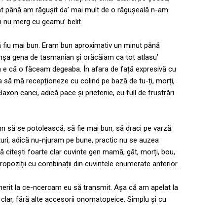
rat până am răgușit da’ mai mult de o răgușeală n-am
și nu merg cu geamu’ belit.
să fiu mai bun. Eram bun aproximativ un minut până
nșa gena de tasmanian și orăcăiam ca tot atlasu’
a e că o făceam degeaba. În afara de față expresivă cu
ia să mă recepționeze cu colind pe bază de tu-ți, morți,
laxon canci, adică pace și prietenie, eu full de frustrări
 să se potolească, să fie mai bun, să draci pe varză.
turi, adică nu-njuram pe bune, practic nu se auzea
ă citești foarte clar cuvinte gen mamă, gât, morți, bou,
ropoziții cu combinații din cuvintele enumerate anterior.
merit la ce-ncercam eu să transmit. Așa că am apelat la
clar, fără alte accesorii onomatopeice. Simplu și cu