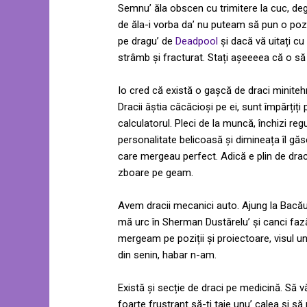
Semnu’ ăla obscen cu trimitere la cuc, deget
de ăla-i vorba da’ nu puteam să pun o poză
pe dragu’ de
Deadpool
și dacă vă uitați cu
strâmb și fracturat. Stați așeeeea că o să 
Io cred că există o gașcă de draci miniteh
Dracii ăștia căcăcioși pe ei, sunt împărțiți
calculatorul. Pleci de la muncă, închizi r
personalitate belicoasă și dimineața îl găse
care mergeau perfect. Adică e plin de draci
zboare pe geam.
Avem dracii mecanici auto. Ajung la Bacă
mă urc în Sherman Dustărelu’ și canci fază 
mergeam pe poziții și proiectoare, visul 
din senin, habar n-am.
Există și secție de draci pe medicină. Să
foarte frustrant să-ți taie unu’ calea și să 