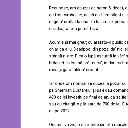
Recunosc, am abuzat de semn & deget, dar
au fost simbolice, adică nu l-am băgat nic
degetu’ umflat la una din balamale, prima
o radiografie-n primă fază.
Acum e și mai greuț cu arătatu-n public că
chiar ca a lu’ Deadpool din poză, da’ nici 
stângă n-are. E ca o lupă ascuțită la vârf ș
brăduleț. În loc să arăt cucu’, io dau cu br
mea și gata tablou’ eronat.
Iar orice om normal se ducea la pozar cu 
pe Sherman Dustărelu’ și să-i dau comandă
400 de lei investiți pe final de an, ca să fie
sau cu ciungă-n păr sare de 700 de lei. E to
de pe 2022.
Oricum, vă zic, o să merite din plin mai al