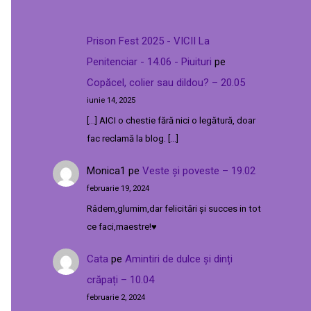
Prison Fest 2025 - VICII La
Penitenciar - 14.06 - Piuituri
pe
Copăcel, colier sau dildou? – 20.05
iunie 14, 2025
[…] AICI o chestie fără nici o legătură, doar
fac reclamă la blog. […]
Monica1
pe
Veste și poveste – 19.02
februarie 19, 2024
Râdem,glumim,dar felicitări și succes in tot
ce faci,maestre!♥️
Cata
pe
Amintiri de dulce și dinți
crăpați – 10.04
februarie 2, 2024