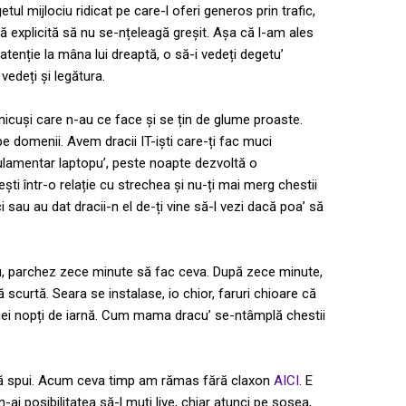
ul mijlociu ridicat pe care-l oferi generos prin trafic,
 explicită să nu se-nțeleagă greșit. Așa că l-am ales
 atenție la mâna lui dreaptă, o să-i vedeți degetu’
vedeți și legătura.
nicuși care n-au ce face și se țin de glume proaste.
 pe domenii. Avem dracii IT-iști care-ți fac muci
egulamentar laptopu’, peste noapte dezvoltă o
ști într-o relație cu strechea și nu-ți mai merg chestii
 sau au dat dracii-n el de-ți vine să-l vezi dacă poa’ să
u, parchez zece minute să fac ceva. După zece minute,
scurtă. Seara se instalase, io chior, faruri chioare că
unei nopți de iarnă. Cum mama dracu’ se-ntâmplă chestii
 vă spui. Acum ceva timp am rămas fără claxon
AICI
. E
n-ai posibilitatea să-l muți live, chiar atunci pe șosea,