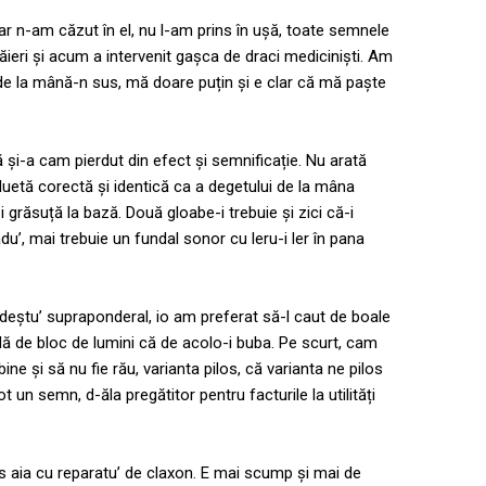
 n-am căzut în el, nu l-am prins în ușă, toate semnele
ăieri și acum a intervenit gașca de draci mediciniști. Am
 de la mână-n sus, mă doare puțin și e clar că mă paște
 și-a cam pierdut din efect și semnificație. Nu arată
siluetă corectă și identică ca a degetului de la mâna
i grăsuță la bază. Două gloabe-i trebuie și zici că-i
adu’, mai trebuie un fundal sonor cu leru-i ler în pana
deștu’ supraponderal, io am preferat să-l caut de boale
 de bloc de lumini că de acolo-i buba. Pe scurt, cam
 bine și să nu fie rău, varianta pilos, că varianta ne pilos
t un semn, d-ăla pregătitor pentru facturile la utilități
es aia cu reparatu’ de claxon. E mai scump și mai de