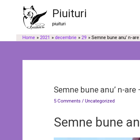
Skip
Post
Piuituri
to
navigation
content
piuituri
Home
2021
decembrie
29
Semne bune anu’ n-are 
Semne bune anu’ n-are 
5 Comments
/
Uncategorized
Semne bune anu