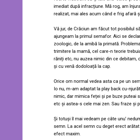
imediat după infracțiune. Mă rog, am înju
realizat, mai ales acum când e frig afară 
Vă jur, de Crăciun am făcut tot posibilul 
ajungeam la primul semafor. Aici se decla
zoologic, de la amibă la primată. Problem
trimitere la mamă, cel care-n teorie trebu
răniți etc, nu auzea nimic din ce debitam, c
și cu venă dodoloață la cap.
Orice om normal vedea asta ca pe un semn
Io nu, m-am adaptat la play back cu-njură
nimic, dar mimica feței și pe buze puteai s
etc și astea-s cele mai zen. Sau fraze și p
Și totuși îl mai vedeam pe câte unu’ nedu
semn. La acel semn cu deget erect arătat 
efect maxim.