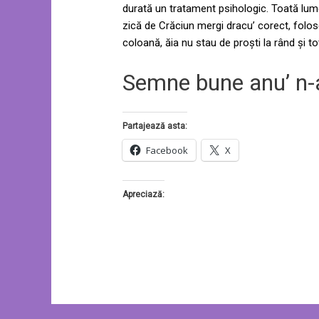
durată un tratament psihologic. Toată lume
zică de Crăciun mergi dracu’ corect, folos
coloană, ăia nu stau de proști la rând și tot
Semne bune anu’ n-
Partajează asta:
Facebook
X
Apreciază: