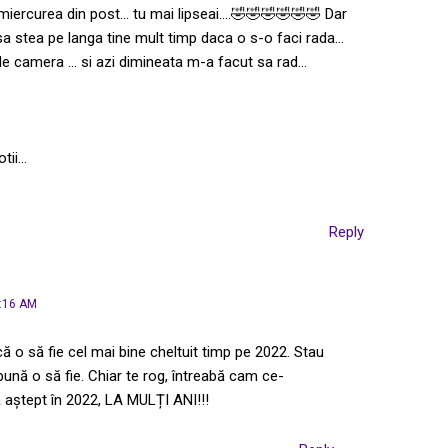
 miercurea din post… tu mai lipseai….🤣🤣🤣🤣🤣🤣 Dar
 sa stea pe langa tine mult timp daca o s-o faci rada…
e camera … si azi dimineata m-a facut sa rad…
otii…
Reply
:16 AM
că o să fie cel mai bine cheltuit timp pe 2022. Stau
ună o să fie. Chiar te rog, întreabă cam ce-
ă aștept în 2022, LA MULȚI ANI!!!