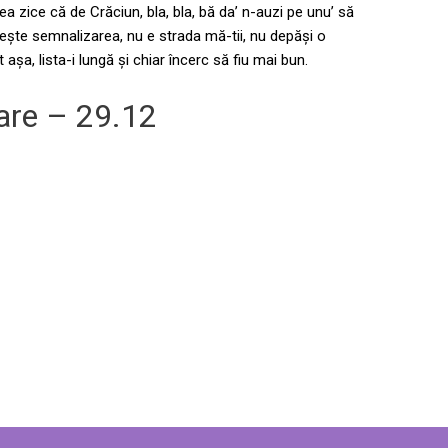
a zice că de Crăciun, bla, bla, bă da’ n-auzi pe unu’ să
ește semnalizarea, nu e strada mă-tii, nu depăși o
 așa, lista-i lungă și chiar încerc să fiu mai bun.
are – 29.12