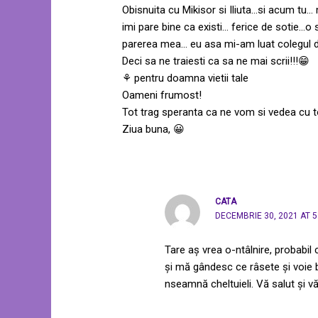
Obisnuita cu Mikisor si Iliuta…si acum tu…
imi pare bine ca existi… ferice de sotie…o
parerea mea… eu asa mi-am luat colegul d
Deci sa ne traiesti ca sa ne mai scrii!!!😁
⚘ pentru doamna vietii tale
Oameni frumost!
Tot trag speranta ca ne vom si vedea cu t
Ziua buna, 😀
CATA
DECEMBRIE 30, 2021 AT 5
Tare aș vrea o-ntâlnire, probabil 
și mă gândesc ce râsete și voie b
nseamnă cheltuieli. Vă salut și v