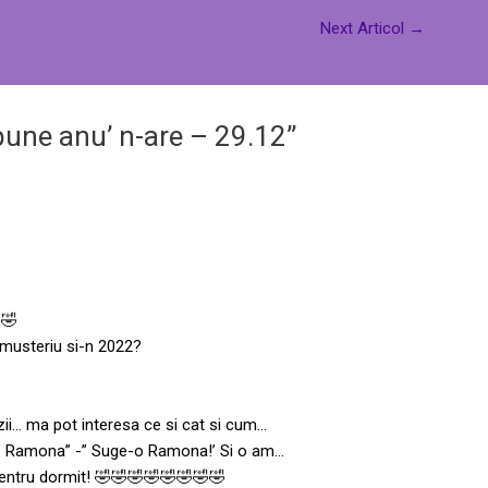
Next Articol
→
une anu’ n-are – 29.12”
🤣
 musteriu si-n 2022?
zii… ma pot interesa ce si cat si cum…
 ” Ramona” -” Suge-o Ramona!’ Si o am…
pentru dormit! 🤣🤣🤣🤣🤣🤣🤣🤣