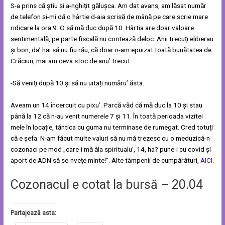
S-a prins că știu și a-nghițit gălușca. Am dat avans, am lăsat număr
de telefon și-mi dă o hârtie d-aia scrisă de mână pe care scrie mare
ridicare la ora 9. O să mă duc după 10. Hârtia are doar valoare
sentimentală, pe parte fiscală nu contează deloc. Anii trecuți eliberau
și bon, da’ hai să nu fiu rău, că doar n-am epuizat toată bunătatea de
Crăciun, mai am ceva stoc de anu’ trecut.
-Să veniți după 10 și să nu uitați număru’ ăsta.
Aveam un 14 încercuit cu pixu’. Parcă văd că mă duc la 10 și stau
până la 12 că n-au venit numerele 7 și 11. În toată perioada vizitei
mele în locație, tăntica cu guma nu terminase de rumegat. Cred totuți
că e șefa. N-am făcut multe valuri să nu mă trezesc cu o meduzică-n
cozonaci pe mod „care-i mă ăla spiritualu’, 14, ha? pune-i cu covid și
aport de ADN să se-nvețe minte!”. Alte tâmpenii de cumpărături,
AICI
.
Cozonacul e cotat la bursă – 20.04
Partajează asta: