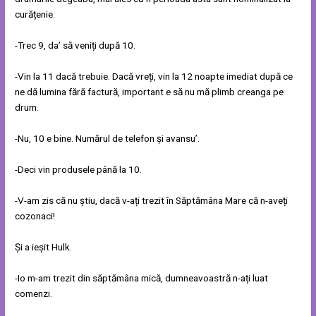
curățenie.
-Trec 9, da’ să veniți după 10.
-Vin la 11 dacă trebuie. Dacă vreți, vin la 12 noapte imediat după ce
ne dă lumina fără factură, important e să nu mă plimb creanga pe
drum.
-Nu, 10 e bine. Numărul de telefon și avansu’.
-Deci vin produsele până la 10.
-V-am zis că nu știu, dacă v-ați trezit în Săptămâna Mare că n-aveți
cozonaci!
Și a ieșit Hulk.
-Io m-am trezit din săptămâna mică, dumneavoastră n-ați luat
comenzi.