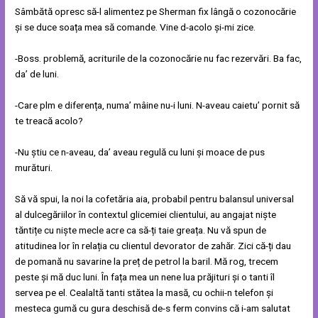
Sâmbătă opresc să-l alimentez pe Sherman fix lângă o cozonocărie
și se duce soața mea să comande. Vine d-acolo și-mi zice.
-Boss. problemă, acriturile de la cozonocărie nu fac rezervări. Ba fac,
da’ de luni.
-Care plm e diferența, numa’ mâine nu-i luni. N-aveau caietu’ pornit să
te treacă acolo?
-Nu știu ce n-aveau, da’ aveau regulă cu luni și moace de pus
murături.
Să vă spui, la noi la cofetăria aia, probabil pentru balansul universal
al dulcegăriilor în contextul glicemiei clientului, au angajat niște
tăntițe cu niște mecle acre ca să-ți taie greața. Nu vă spun de
atitudinea lor în relația cu clientul devorator de zahăr. Zici că-ți dau
de pomană nu savarine la preț de petrol la baril. Mă rog, trecem
peste și mă duc luni. În fața mea un nene lua prăjituri și o tanti îl
servea pe el. Cealaltă tanti stătea la masă, cu ochii-n telefon și
mesteca gumă cu gura deschisă de-s ferm convins că i-am salutat