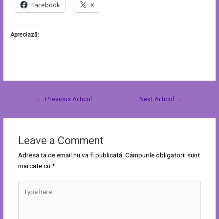
Facebook
X
Apreciază:
←
Previous Articol
Next Articol
→
Leave a Comment
Adresa ta de email nu va fi publicată.
Câmpurile obligatorii sunt
marcate cu
*
Type
here..