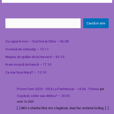
Caută in site
Cu capul în nori – Vicii live la Sfinx – 06.08
Cronică de videoclip – 13.11
Mașina de spălat de la Harvard – 30.10
N-am moacă de bancă – 17.10
Ce mai face Mary!? – 12.10
Prison Fest 2025 - VICII La Penitenciar - 14.06 - Piuituri
pe
Copăcel, colier sau dildou? – 20.05
iunie 14, 2025
[…] AICI o chestie fără nici o legătură, doar fac reclamă la blog. […]