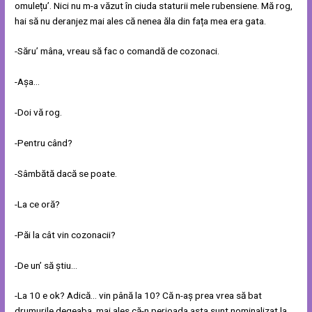
omulețu’. Nici nu m-a văzut în ciuda staturii mele rubensiene. Mă rog,
hai să nu deranjez mai ales că nenea ăla din fața mea era gata.
-Săru’ mâna, vreau să fac o comandă de cozonaci.
-Așa…
-Doi vă rog.
-Pentru când?
-Sâmbătă dacă se poate.
-La ce oră?
-Păi la cât vin cozonacii?
-De un’ să știu…
-La 10 e ok? Adică… vin până la 10? Că n-aș prea vrea să bat
drumurile degeaba, mai ales că-n perioada asta sunt nominalizat la