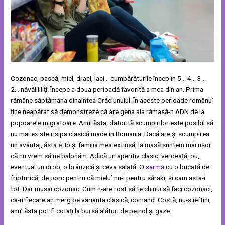
Cozonac, pască, miel, draci, laci… cumpărăturile încep în 5… 4… 3…
2… năvăliiiiiți! Începe a doua perioadă favorită a mea din an. Prima
rămâne săptămâna dinaintea Crăciunului. În aceste perioade românu’
ține neapărat să demonstreze că are gena aia rămasă-n ADN de la
popoarele migratoare. Anul ăsta, datorită scumpirilor este posibil să
nu mai existe risipa clasică made in Romania. Dacă are și scumpirea
un avantaj, ăsta e. Io și familia mea extinsă, la masă suntem mai ușor
că nu vrem să ne balonăm. Adică un aperitiv clasic, verdeață, ou,
eventual un drob, o brânzică și ceva salată. O
sarma
cu o bucată de
fripturică, de porc pentru că mielu’ nu-i pentru săraki, și cam asta-i
tot. Dar musai cozonac. Cum n-are rost să te chinui să faci cozonaci,
ca-n fiecare an merg pe varianta clasică, comand. Costă, nu-s ieftini,
anu’ ăsta pot fi cotați la bursă alături de petrol și gaze.