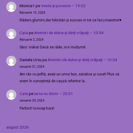
Monica1
pe
Veste și poveste – 19.02
februarie 19, 2024
Râdem,glumim,dar felicitări și succes in tot ce faci,maestre!♥️
Cata
pe
Amintiri de dulce și dinți crăpați – 10.04
februarie 2, 2024
Săru' mâna! Dacă se râde, io-s mulțumit.
Daniela Ursu
pe
Amintiri de dulce și dinți crăpați – 10.04
ianuarie 31, 2024
Am râs cu poftă, aveți un umor bun, sănătos și curat! Plus că
eram în cunoștință de cauză referitor la…
Cata
pe
Iarna nu dorm – 25.01
ianuarie 30, 2024
Perfect! Io-ncep hora!
august 2026