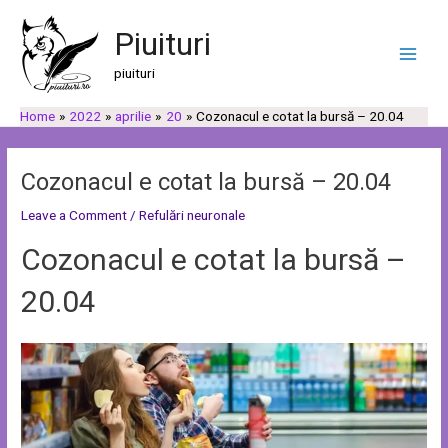
Skip
Post
C
C
Main
to
navigation
Piuituri
a
a
Men
content
u
t
piuituri
t
e
Home
2022
aprilie
20
Cozonacul e cotat la bursă – 20.04
ă
g
o
r
Cozonacul e cotat la bursă – 20.04
i
Leave a Comment
/
Refulări neuronale
i
Cozonacul e cotat la bursă –
20.04