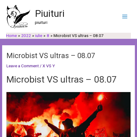
Skip
Post
C
C
Main
to
navigation
Piuituri
a
a
Men
content
u
t
piuituri
t
e
Home
2022
iulie
8
Microbist VS ultras – 08.07
ă
g
o
r
Microbist VS ultras – 08.07
i
Leave a Comment
/
X VS Y
i
Microbist VS ultras – 08.07