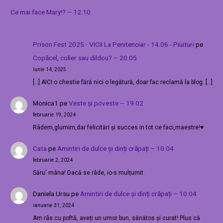
Ce mai face Mary!? – 12.10
Prison Fest 2025 - VICII La Penitenciar - 14.06 - Piuituri
pe
Copăcel, colier sau dildou? – 20.05
iunie 14, 2025
[…] AICI o chestie fără nici o legătură, doar fac reclamă la blog. […]
Monica1
pe
Veste și poveste – 19.02
februarie 19, 2024
Râdem,glumim,dar felicitări și succes in tot ce faci,maestre!♥️
Cata
pe
Amintiri de dulce și dinți crăpați – 10.04
februarie 2, 2024
Săru' mâna! Dacă se râde, io-s mulțumit.
Daniela Ursu
pe
Amintiri de dulce și dinți crăpați – 10.04
ianuarie 31, 2024
Am râs cu poftă, aveți un umor bun, sănătos și curat! Plus că