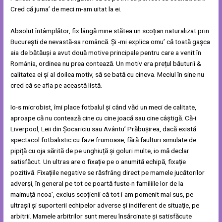
Cred că juma’ de meci m-am uitat la ei.
Absolut întâmplător, fix lângă mine stătea un scoțian naturalizat prin
București de nevastă-sa româncă. Și -mi explica omu’ că toată gașca
aia de bătăuși a avut două motive principale pentru care a venit în
România, ordinea nu prea contează. Un motiv era prețul băuturii &
calitatea ei și al doilea motiv, să se bată cu cineva. Meciul în sine nu
cred că se afla pe această listă.
Io-s microbist, îmi place fotbalul și când văd un meci de calitate,
aproape că nu contează cine cu cine joacă sau cine câștigă. Că-i
Liverpool, Leii din Șocariciu sau Avântu’ Prăbușirea, dacă există
spectacol fotbalistic cu faze frumoase, fără faulturi simulate de
pipiță cu oja sărită de pe unghiuță și goluri multe, io mă declar
satisfăcut. Un ultras are o fixație pe o anumită echipă, fixație
pozitivă. Fixațiile negative se răsfrâng direct pe mamele jucătorilor
adverși, în general pe tot ce poartă fuste-n familiile lor de la
maimuță-ncoa’, exclus scoțienii că tot i-am pomenit mai sus, pe
ultrașii și suporterii echipelor adverse și indiferent de situație, pe
arbitrii. Mamele arbitrilor sunt mereu însărcinate și satisfăcute