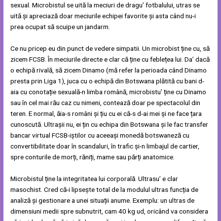
sexual. Microbistul se uită la meciuri de dragu’ fotbalului, utras se
uită și apreciază doar meciurile echipei favorite și asta când nu-i
prea ocupat să scuipe un jandarm.
Ce nu pricep eu din punct de vedere simpatii. Un microbist ține cu, să
zicem FCSB. În meciurile directe e clar că ține cu feblețea lui. Da’ dacă
o echipă rivală, să zicem Dinamo (mă refer la perioada când Dinamo
presta prin Liga 1), juca cu o echipă din Botswana plătită cu bani d-
aia cu conotație sexuală-n limba română, microbistu’ ține cu Dinamo
sau în cel mai rău caz cu nimeni, contează doar pe spectacolul din
teren. E normal, ăia-s români și țiu cu ei că-s d-ai mei și ne face țara
cunoscută. Ultrașii nu, ei țin cu echipa din Botswana și le fac transfer
bancar virtual FCSB-iștilor cu aceeași monedă botswaneză cu
convertibilitate doar în scandaluri, în trafic și-n limbajul de cartier,
spre conturile de morți, răniți, mame sau părți anatomice.
Microbistul ține la integritatea lui corporală. Ultrasu’ e clar
masochist. Cred că-i lipsește total de la modulul ultras funcția de
analiză și gestionare a unei situații anume. Exemplu: un ultras de
dimensiuni medii spre subnutrit, cam 40 kg ud, oricând va considera