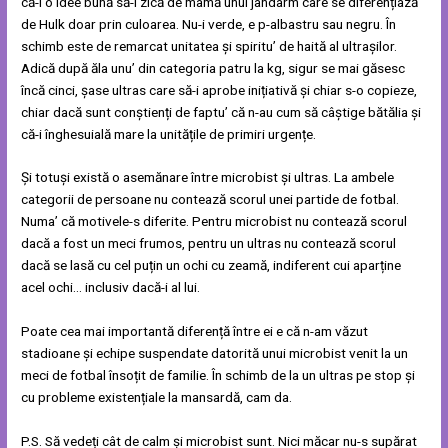
că-i o idee bună să-i zică de mamă unui jandarm care se diferențiază
de Hulk doar prin culoarea. Nu-i verde, e p-albastru sau negru. În
schimb este de remarcat unitatea și spiritu’ de haită al ultrașilor.
Adică după ăla unu’ din categoria patru la kg, sigur se mai găsesc
încă cinci, șase ultras care să-i aprobe inițiativă și chiar s-o copieze,
chiar dacă sunt conștienți de faptu’ că n-au cum să câștige bătălia și
că-i înghesuială mare la unitățile de primiri urgențe.
Și totuși există o asemănare între microbist și ultras. La ambele
categorii de persoane nu contează scorul unei partide de fotbal.
Numa’ că motivele-s diferite. Pentru microbist nu contează scorul
dacă a fost un meci frumos, pentru un ultras nu contează scorul
dacă se lasă cu cel puțin un ochi cu zeamă, indiferent cui aparține
acel ochi… inclusiv dacă-i al lui.
Poate cea mai importantă diferență între ei e că n-am văzut
stadioane și echipe suspendate datorită unui microbist venit la un
meci de fotbal însoțit de familie. În schimb de la un ultras pe stop și
cu probleme existențiale la mansardă, cam da.
P.S. Să vedeți cât de calm și microbist sunt. Nici măcar nu-s supărat