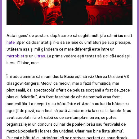
Asta-i genu’ de postare după care o să sughit mult și o să-mi iau mult
hate
. Sper că doar atât și n-o să se lase cu umflături pe sub pleoape.
Stăteam așa și mă gândeam ce mare diferență este între un
microbist
și un
ultras
. La prima vedere ești tentat să zici că-i același
lucru. Ei bine, nu e.
Îmi aduc aminte că m-am dus la București să văz Unirea Urziceni VS
Glasgow Rangers. Meciu’ ca meciu’, mai o fază frumușică, mai
plictiseală, da’ spectacolu’ oferit de peluza scoțiană a fost de „zece
plus cu felicitări”. Am fost fascinat de cât de tembeli erau fost
oamenii ăia. La-nceput s-au bătut între ei. Apoi s-au luat la bătaie cu
agenții de pază, ca-n final să bată Jandarmeria la ei ca la fasole. N-au
avut absolut nici o treabă cu ce se-ntâmpla-n teren, se putea
organiza lejer un concurs culinar de poale-n brâu sau festivalul de
muzică populară Floarea din Grădină. Chiar mai bine ăsta ultimu’.
Puneai o bătută cu strigături că se potrivea perfect ca soundtrack.