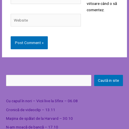
viitoare când o să
comentez.
Website
Caută in site
Cu capul în nori – Vicii live la Sfinx – 06.08
Cronică de videoclip – 13.11
Mașina de spălat de la Harvard – 30.10
N-am moacă de bancă – 17.10