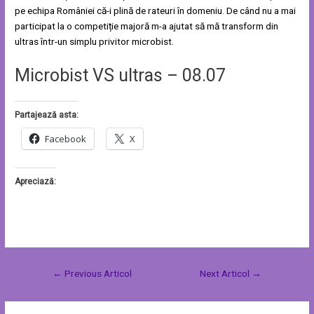
pe echipa României că-i plină de rateuri în domeniu. De când nu a mai
participat la o competiție majoră m-a ajutat să mă transform din
ultras într-un simplu privitor microbist.
Microbist VS ultras – 08.07
Partajează asta:
Facebook
X
Apreciază:
←
Previous Articol
Next Articol
→