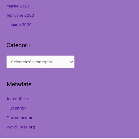
martie 2020
februarie 2020
ianuarie 2020
Categorii
Metadate
Autentificare
Flux intrări
Flux comentarii
WordPress.org