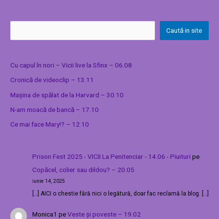
Caută in site
Cu capul în nori – Vicii live la Sfinx – 06.08
Cronică de videoclip – 13.11
Mașina de spălat de la Harvard – 30.10
N-am moacă de bancă – 17.10
Ce mai face Mary!? – 12.10
Prison Fest 2025 - VICII La Penitenciar - 14.06 - Piuituri
pe
Copăcel, colier sau dildou? – 20.05
iunie 14, 2025
[…] AICI o chestie fără nici o legătură, doar fac reclamă la blog. […]
Monica1
pe
Veste și poveste – 19.02