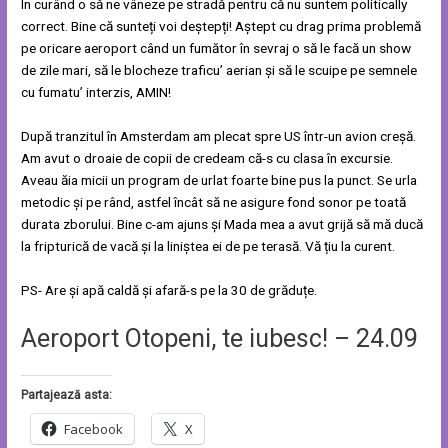
În curând o să ne vâneze pe stradă pentru că nu suntem politically
correct. Bine că sunteți voi deștepți! Aștept cu drag prima problemă
pe oricare aeroport când un fumător în sevraj o să le facă un show
de zile mari, să le blocheze traficu’ aerian și să le scuipe pe semnele
cu fumatu’ interzis, AMIN!
După tranzitul în Amsterdam am plecat spre US într-un avion creșă.
Am avut o droaie de copii de credeam că-s cu clasa în excursie.
Aveau ăia micii un program de urlat foarte bine pus la punct. Se urla
metodic și pe rând, astfel încât să ne asigure fond sonor pe toată
durata zborului. Bine c-am ajuns și Mada mea a avut grijă să mă ducă
la fripturică de vacă și la liniștea ei de pe terasă. Vă țiu la curent.
PS- Are și apă caldă și afară-s pe la 30 de grăduțe.
Aeroport Otopeni, te iubesc! – 24.09
Partajează asta:
Facebook
X