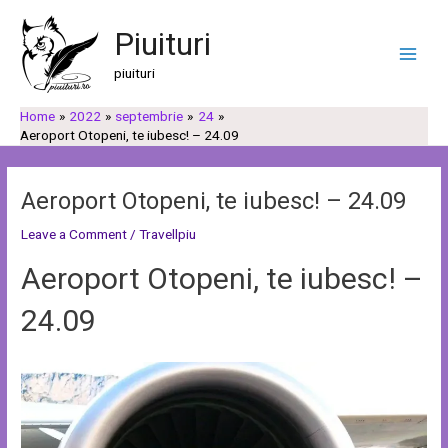
Skip
Post
C
C
Main
to
navigation
Piuituri
a
a
Men
content
u
t
piuituri
t
e
Home
2022
septembrie
24
ă
g
Aeroport Otopeni, te iubesc! – 24.09
o
r
Aeroport Otopeni, te iubesc! – 24.09
i
i
Leave a Comment
/
Travellpiu
Aeroport Otopeni, te iubesc! –
24.09