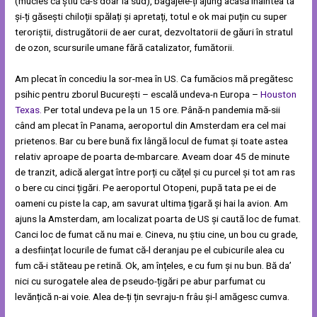
(mucles că știu că-s doar la sud), bagajele-ți ajung acasă înaintea ta
și-ți găsești chiloții spălați și apretați, totul e ok mai puțin cu super
teroriștii, distrugătorii de aer curat, dezvoltatorii de găuri în stratul
de ozon, scursurile umane fără catalizator, fumătorii.
Am plecat în concediu la sor-mea în US. Ca fumăcios mă pregătesc
psihic pentru zborul București – escală undeva-n Europa –
Houston
Texas.
Per total undeva pe la un 15 ore. Până-n pandemia mă-sii
când am plecat în Panama, aeroportul din Amsterdam era cel mai
prietenos. Bar cu bere bună fix lângă locul de fumat și toate astea
relativ aproape de poarta de-mbarcare. Aveam doar 45 de minute
de tranzit, adică alergat între porți cu cățel și cu purcel și tot am ras
o bere cu cinci țigări. Pe aeroportul Otopeni, pupă tata pe ei de
oameni cu piste la cap, am savurat ultima țigară și hai la avion. Am
ajuns la Amsterdam, am localizat poarta de US și caută loc de fumat.
Canci loc de fumat că nu mai e. Cineva, nu știu cine, un bou cu grade,
a desființat locurile de fumat că-l deranjau pe el cubicurile alea cu
fum că-i stăteau pe retină. Ok, am înțeles, e cu fum și nu bun. Bă da’
nici cu surogatele alea de pseudo-țigări pe abur parfumat cu
levănțică n-ai voie. Alea de-ți țin sevraju-n frâu și-l amăgesc cumva.