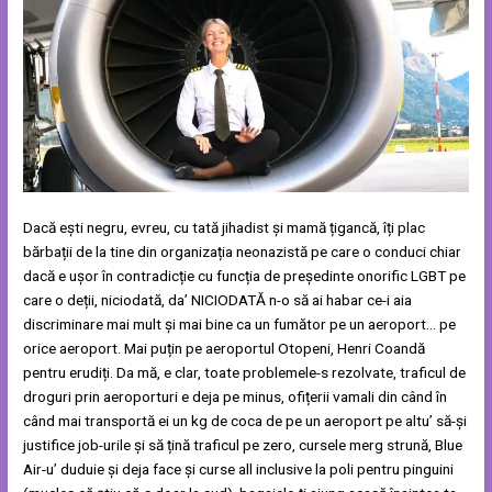
Dacă ești negru, evreu, cu tată jihadist și mamă țigancă, îți plac
bărbații de la tine din organizația neonazistă pe care o conduci chiar
dacă e ușor în contradicție cu funcția de președinte onorific LGBT pe
care o deții, niciodată, da’ NICIODATĂ n-o să ai habar ce-i aia
discriminare mai mult și mai bine ca un fumător pe un aeroport… pe
orice aeroport. Mai puțin pe aeroportul Otopeni, Henri Coandă
pentru erudiți. Da mă, e clar, toate problemele-s rezolvate, traficul de
droguri prin aeroporturi e deja pe minus, ofițerii vamali din când în
când mai transportă ei un kg de coca de pe un aeroport pe altu’ să-și
justifice job-urile și să țină traficul pe zero, cursele merg strună, Blue
Air-u’ duduie și deja face și curse all inclusive la poli pentru pinguini