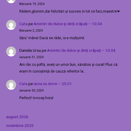
februarie 19, 2024
Râdem,glumim,dar felicitări și succes in tot ce faci,maestre!♥️
Cata
pe
Amintiri de dulce și dinți crăpați – 10.04
februarie 2, 2024
Săru' mâna! Dacă se râde, io-s mulțumit.
Daniela Ursu
pe
Amintiri de dulce și dinți crăpați – 10.04
ianuarie 31, 2024
Am râs cu poftă, aveți un umor bun, sănătos și curat! Plus că
eram în cunoștință de cauză referitor la…
Cata
pe
Iarna nu dorm – 25.01
ianuarie 30, 2024
Perfect! Io-ncep hora!
august 2026
noiembrie 2025