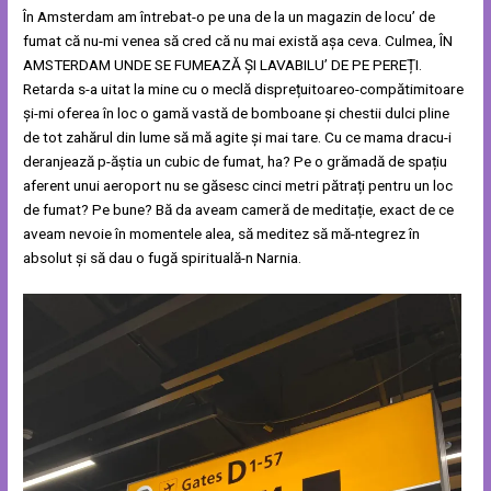
În Amsterdam am întrebat-o pe una de la un magazin de locu’ de
fumat că nu-mi venea să cred că nu mai există așa ceva. Culmea, ÎN
AMSTERDAM UNDE SE FUMEAZĂ ȘI LAVABILU’ DE PE PEREȚI.
Retarda s-a uitat la mine cu o meclă disprețuitoareo-compătimitoare
și-mi oferea în loc o gamă vastă de bomboane și chestii dulci pline
de tot zahărul din lume să mă agite și mai tare. Cu ce mama dracu-i
deranjează p-ăștia un cubic de fumat, ha? Pe o grămadă de spațiu
aferent unui aeroport nu se găsesc cinci metri pătrați pentru un loc
de fumat? Pe bune? Bă da aveam cameră de meditație, exact de ce
aveam nevoie în momentele alea, să meditez să mă-ntegrez în
absolut și să dau o fugă spirituală-n Narnia.