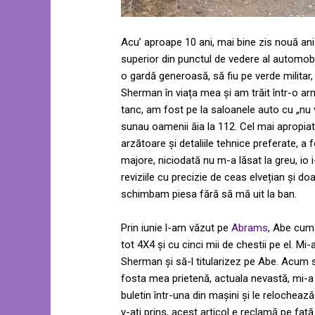
Acu’ aproape 10 ani, mai bine zis nouă ani și
superior din punctul de vedere al automobi
o gardă generoasă, să fiu pe verde militar
Sherman în viața mea și am trăit într-o ar
tanc, am fost pe la saloanele auto cu „nu 
sunau oamenii ăia la 112. Cel mai apropiat 
arzătoare și detaliile tehnice preferate, 
majore, niciodată nu m-a lăsat la greu, io
reviziile cu precizie de ceas elvețian și d
schimbam piesa fără să mă uit la ban.
Prin iunie l-am văzut pe
Abrams
, Abe cum 
tot 4X4 și cu cinci mii de chestii pe el. Mi
Sherman și să-l titularizez pe Abe. Acum s
fosta mea prietenă, actuala nevastă, mi-a
buletin într-una din mașini și le reloche
v-ați prins, acest articol e reclamă pe față