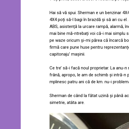
Hai să vă spui. Sherman e un benzinar 4X4,
4X4 poți să-l bagi în brazdă și să ari cu el. 
ABS, asistență la urcare rampă, alarmă, înc
mai bine mă-ntrebați voi că-i mai simplu 
pe waze oricum și-mi părea că încarcă bo
firmă care pune huse pentru reprezentanțe
capitonaju’ mașinii.
Ce tre’ să-i facă noul proprietar. La anu-n m
frână, apropo, le am de schimb și intră-n p
mplinesc patru ani că de km. nu-i problem
Sherman de când la fătat uzină și până a
simetrie, atâta are.