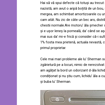
Hai să vă spui defecte că totuși au trecut n
nazistă, am avut o aripă boțită de un bou,
mergea, am schimbat amortizoarele cu une
cam atât. Nu zic de câte un bec ars, distribu
chestii normale.Are motoru’ ăla șmecher de
și e ușor leneș la porneală, da’ când se 
mai sus da’ mi-e frică și consider că-i su
1% fosta mea prietenă, actuala nevastă, c
primul proprietar.
Cele mai mari probleme ale lu’ Sherman su
zgârietură pe a locuri, nimic de nerezolv
am agățat la bord un odorizant d-ăla lichid
condiționat și nu știu cum, lichidu’ ăla a c
și buba lu’ Sherman.