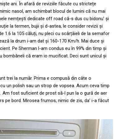
iște ani. În afară de reviziile făcute cu strictețe
 nimic nasol, am schimbat blocul de lumini că nu mai
le nemțești dedicate off road că-s dus cu bidonu’ și
ție la termen, bujii și d-astea, le consider revizii și
 1.6 la 105 căluți, nu pleci cu scârțâieli de la semafor
așează la drum i-am dat și 160-170 Km/h. Mai duce și
ficient. Pe Sherman l-am condus eu în 99% din timp și
u bombăneli că eram io mucificat. Deci sunt unicul și
nt trei la număr. Prima e compusă din câte o
at cu un polish sau un strop de vopsea. Acum ceva timp
. Am fost suficient de prost să-l pun la o gură de aer
urs pe bord. Mirosea frumos, nimic de zis, da’ i-a făcut