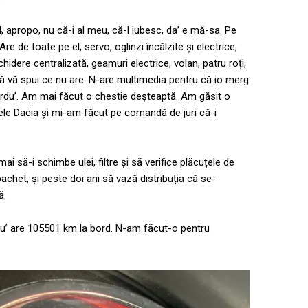
 apropo, nu că-i al meu, că-l iubesc, da’ e mă-sa. Pe
Are de toate pe el, servo, oglinzi încălzite și electrice,
hidere centralizată, geamuri electrice, volan, patru roți,
să vă spui ce nu are. N-are multimedia pentru că io merg
rdu’. Am mai făcut o chestie deșteaptă. Am găsit o
le Dacia și mi-am făcut pe comandă de juri că-i
ai să-i schimbe ulei, filtre și să verifice plăcuțele de
achet, și peste doi ani să vază distribuția că se-
ă.
cu’ are 105501 km la bord. N-am făcut-o pentru