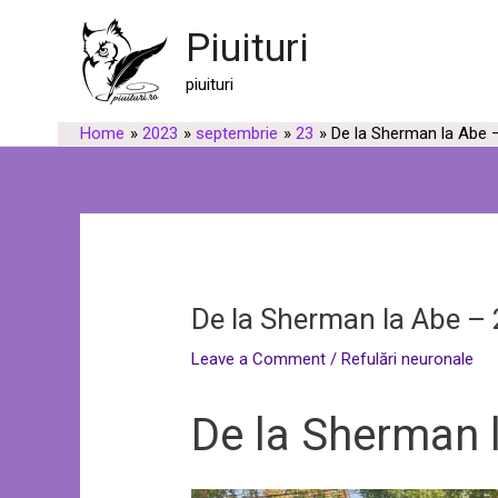
Skip
Post
Piuituri
to
navigation
content
piuituri
Home
2023
septembrie
23
De la Sherman la Abe 
De la Sherman la Abe –
Leave a Comment
/
Refulări neuronale
De la Sherman 