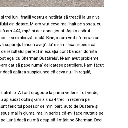
 trei luni, fratilii vostru a hotărât să treacă la un nivel
lului din dotare. M-am vrut ceva mai înalt pe șosea, cu
, să am 4X4, mp3 și aer condiționat. Așa a apărut
monie și simbioză totală. Bine, io am vrut să-mi iau un
vă supărați, tancuri aveți” da’ m-am lăsat repede că
de rezultatul perfect în ecuația cont bancar, dorință
a fost egal cu Sherman Dustărelu’. N-am avut probleme
 i-am dat să pape numa’ delicatese petroliere, i-am făcut
oar dacă apărea suspiciunea că ceva nu-i în regulă,
îl alint io. A fost dragoste la prima vedere. Tot verde,
-au aplaudat ochii ș-am zis să-l trec în rezervă pe
unt fericitul posesor de mini parc auto de Dustere și
 spus mai în glumă, mai în serios că-mi face mutație pe
ază pe Lună dacă nu mă ocup să-l mărit pe Sherman. Deci
.