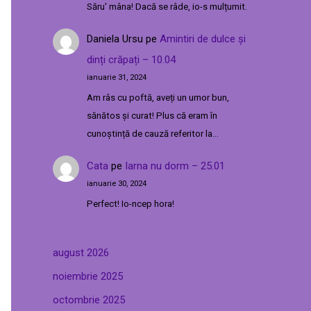
Săru' mâna! Dacă se râde, io-s mulțumit.
Daniela Ursu
pe
Amintiri de dulce și
dinți crăpați – 10.04
ianuarie 31, 2024
Am râs cu poftă, aveți un umor bun,
sănătos și curat! Plus că eram în
cunoștință de cauză referitor la…
Cata
pe
Iarna nu dorm – 25.01
ianuarie 30, 2024
Perfect! Io-ncep hora!
august 2026
noiembrie 2025
octombrie 2025