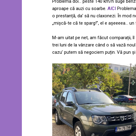
Problema doi… peste 140 km/h suge benzin
aproape că auzi cu soarbe.
AICI
Problema t
o prestanță, da’ să nu claxonezi. În mod no
„mișcă-te că te sparg!”, el e așeeeea… un f
M-am uitat pe net, am făcut comparații, îl
trei luni de la vânzare când o să vază nou
cazu’ putem să negociem puțin. Vă pun și 