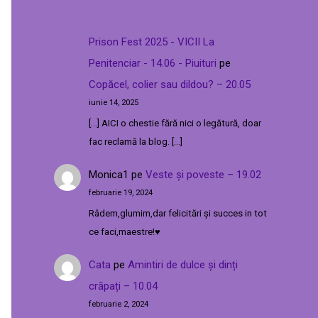
Prison Fest 2025 - VICII La
Penitenciar - 14.06 - Piuituri
pe
Copăcel, colier sau dildou? – 20.05
iunie 14, 2025
[…] AICI o chestie fără nici o legătură, doar
fac reclamă la blog. […]
Monica1
pe
Veste și poveste – 19.02
februarie 19, 2024
Râdem,glumim,dar felicitări și succes in tot
ce faci,maestre!♥️
Cata
pe
Amintiri de dulce și dinți
crăpați – 10.04
februarie 2, 2024