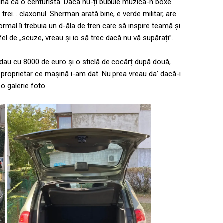
a ca o centuristă. Dacă nu-ți bubuie muzica-n boxe
rei… claxonul. Sherman arată bine, e verde militar, are
rmal îi trebuia un d-ăla de tren care să inspire teamă și
el de „scuze, vreau și io să trec dacă nu vă supărați”.
 dau cu 8000 de euro și o sticlă de cocârț după două,
l proprietar ce mașină i-am dat. Nu prea vreau da’ dacă-i
o galerie foto.