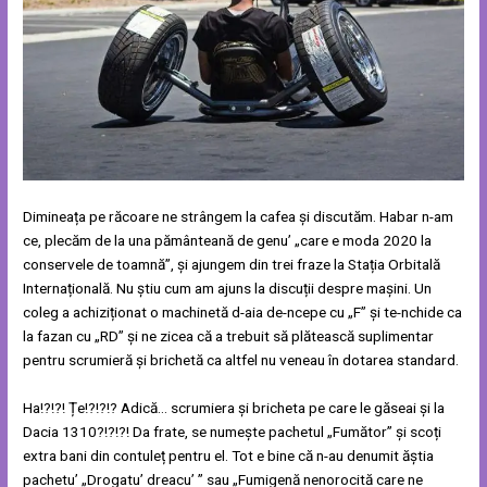
Dimineața pe răcoare ne strângem la cafea și discutăm. Habar n-am
ce, plecăm de la una pământeană de genu’ „care e moda 2020 la
conservele de toamnă”, și ajungem din trei fraze la Stația Orbitală
Internațională. Nu știu cum am ajuns la discuții despre mașini. Un
coleg a achiziționat o machinetă d-aia de-ncepe cu „F” și te-nchide ca
la fazan cu „RD” și ne zicea că a trebuit să plătească suplimentar
pentru scrumieră și brichetă ca altfel nu veneau în dotarea standard.
Ha!?!?! Țe!?!?!? Adică… scrumiera și bricheta pe care le găseai și la
Dacia 1310?!?!?! Da frate, se numește pachetul „Fumător” și scoți
extra bani din contuleț pentru el. Tot e bine că n-au denumit ăștia
pachetu’ „Drogatu’ dreacu’ ” sau „Fumigenă nenorocită care ne