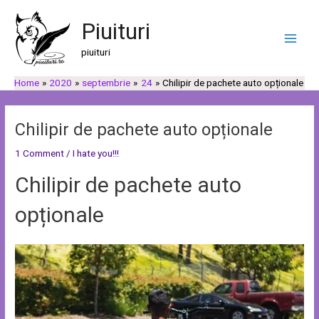
Skip
Post
C
C
Main
to
navigation
Piuituri
a
a
Men
content
u
t
piuituri
t
e
Home
2020
septembrie
24
Chilipir de pachete auto opționale
ă
g
o
r
Chilipir de pachete auto opționale
i
1 Comment
/
I hate you!!!
i
Chilipir de pachete auto
opționale