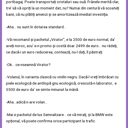
portbagaj. Poate transportați cristaluri sau ouă. Frânele merită clar,
tre’ să vă opriți la un moment dat, nu? Numai din centură vă scoateți
banii, că nu plătiți amenzi și se amortizează imediat investiția.
-Aha… nu sunt în dotarea standard…
-Vă recomand și pachetul „Virator”, e la 2500 de euro normal, da’
aveți noroc, acu’ e-n promo și costă doar 2499 de euro… nu râdeți,
ce dacă-i un euro reducerea, contează, nu-l dați, îl păstrați.
-Ok… ce-nseamnă Virator?
-Volanul, în varianta clasică cu vinilin negru. Dacă-l vreți îmbrăcat cu
piele ecologică de antilopă gnu ecologică, crescută-n laborator, e
3500 de euro da’ se simte minunat la mână.
-Aha…adică n-are volan…
-Mai e pachetul de lux Semnalizare… ce vă mirați, și la BMW este
opțional, vă poate confirma orice participant la trafic.