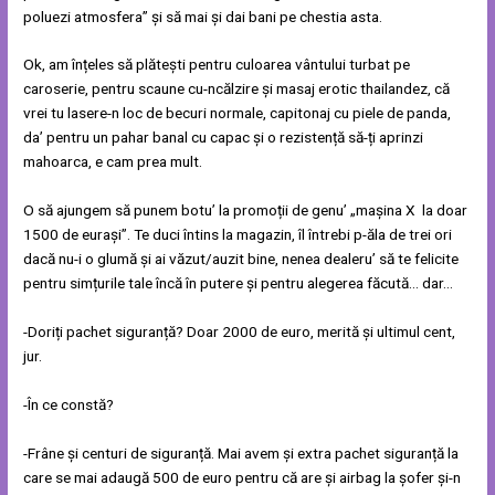
poluezi atmosfera” și să mai și dai bani pe chestia asta.
Ok, am înțeles să plătești pentru culoarea vântului turbat pe
caroserie, pentru scaune cu-ncălzire și masaj erotic thailandez, că
vrei tu lasere-n loc de becuri normale, capitonaj cu piele de panda,
da’ pentru un pahar banal cu capac și o rezistență să-ți aprinzi
mahoarca, e cam prea mult.
O să ajungem să punem botu’ la promoții de genu’ „mașina X la doar
1500 de eurași”. Te duci întins la magazin, îl întrebi p-ăla de trei ori
dacă nu-i o glumă și ai văzut/auzit bine, nenea dealeru’ să te felicite
pentru simțurile tale încă în putere și pentru alegerea făcută… dar…
-Doriți pachet siguranță? Doar 2000 de euro, merită și ultimul cent,
jur.
-În ce constă?
-Frâne și centuri de siguranță. Mai avem și extra pachet siguranță la
care se mai adaugă 500 de euro pentru că are și airbag la șofer și-n