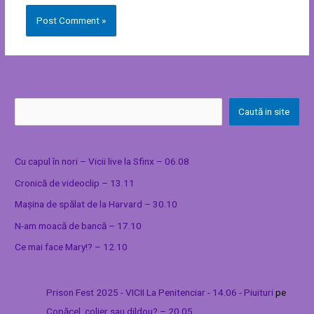
Caută in site
Cu capul în nori – Vicii live la Sfinx – 06.08
Cronică de videoclip – 13.11
Mașina de spălat de la Harvard – 30.10
N-am moacă de bancă – 17.10
Ce mai face Mary!? – 12.10
Prison Fest 2025 - VICII La Penitenciar - 14.06 - Piuituri
pe
Copăcel, colier sau dildou? – 20.05