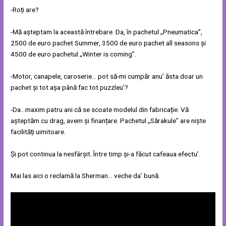
-Roți are?
-Mă așteptam la această întrebare. Da, în pachetul „Pneumatica”,
2500 de euro pachet Summer, 3500 de euro pachet all seasons și
4500 de euro pachetul „Winter is coming”.
-Motor, canapele, caroserie… pot să-mi cumpăr anu’ ăsta doar un
pachet și tot așa până fac tot puzzleu’?
-Da…maxim patru ani că se scoate modelul din fabricație. Vă
așteptăm cu drag, avem și finanțare. Pachetul „Sărakule” are niște
facilități uimitoare.
Și pot continua la nesfârșit. Între timp și-a făcut cafeaua efectu’.
Mai las aici o reclamă la Sherman… veche da’ bună.