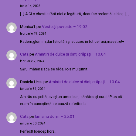
iunie 14, 2025
[…] AICI o chestie fără nici o legătură, doar fac reclamă la blog. […]
Monica1
pe
Veste și poveste – 19.02
februarie 19, 2024
Râdem,glumim,dar felicitări și succes in tot ce faci,maestre!♥️
Cata
pe
Amintiri de dulce și dinți crăpați – 10.04
februarie 2, 2024
Săru' mâna! Dacă se râde, io-s mulțumit.
Daniela Ursu
pe
Amintiri de dulce și dinți crăpați – 10.04
ianuarie 31, 2024
Am râs cu poftă, aveți un umor bun, sănătos și curat! Plus că
eram în cunoștință de cauză referitor la…
Cata
pe
Iarna nu dorm – 25.01
ianuarie 30, 2024
Perfect! Io-ncep hora!