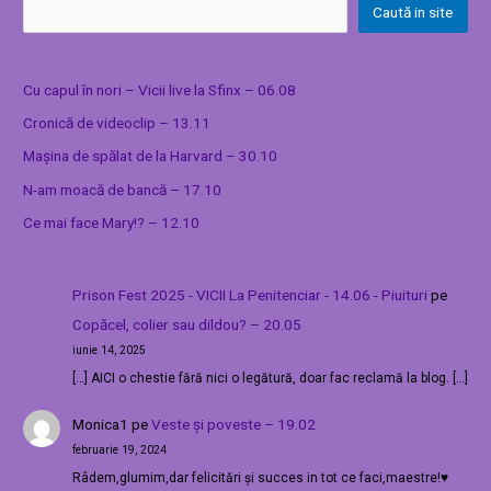
Caută in site
Cu capul în nori – Vicii live la Sfinx – 06.08
Cronică de videoclip – 13.11
Mașina de spălat de la Harvard – 30.10
N-am moacă de bancă – 17.10
Ce mai face Mary!? – 12.10
Prison Fest 2025 - VICII La Penitenciar - 14.06 - Piuituri
pe
Copăcel, colier sau dildou? – 20.05
iunie 14, 2025
[…] AICI o chestie fără nici o legătură, doar fac reclamă la blog. […]
Monica1
pe
Veste și poveste – 19.02
februarie 19, 2024
Râdem,glumim,dar felicitări și succes in tot ce faci,maestre!♥️