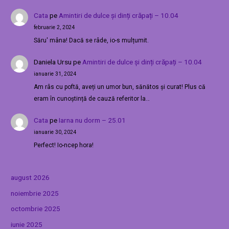
Cata
pe
Amintiri de dulce și dinți crăpați – 10.04
februarie 2, 2024
Săru' mâna! Dacă se râde, io-s mulțumit.
Daniela Ursu
pe
Amintiri de dulce și dinți crăpați – 10.04
ianuarie 31, 2024
Am râs cu poftă, aveți un umor bun, sănătos și curat! Plus că
eram în cunoștință de cauză referitor la…
Cata
pe
Iarna nu dorm – 25.01
ianuarie 30, 2024
Perfect! Io-ncep hora!
august 2026
noiembrie 2025
octombrie 2025
iunie 2025