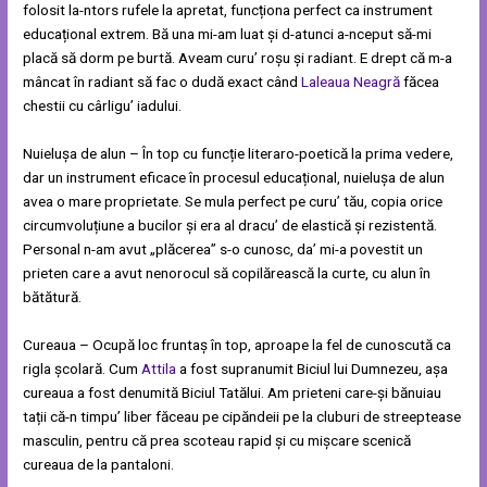
folosit la-ntors rufele la apretat, funcționa perfect ca instrument
educațional extrem. Bă una mi-am luat și d-atunci a-nceput să-mi
placă să dorm pe burtă. Aveam curu’ roșu și radiant. E drept că m-a
mâncat în radiant să fac o dudă exact când
Laleaua Neagră
făcea
chestii cu cârligu’ iadului.
Nuielușa de alun – În top cu funcție literaro-poetică la prima vedere,
dar un instrument eficace în procesul educațional, nuielușa de alun
avea o mare proprietate. Se mula perfect pe curu’ tău, copia orice
circumvoluțiune a bucilor și era al dracu’ de elastică și rezistentă.
Personal n-am avut „plăcerea” s-o cunosc, da’ mi-a povestit un
prieten care a avut nenorocul să copilărească la curte, cu alun în
bătătură.
Cureaua – Ocupă loc fruntaș în top, aproape la fel de cunoscută ca
rigla școlară. Cum
Attila
a fost supranumit Biciul lui Dumnezeu, așa
cureaua a fost denumită Biciul Tatălui. Am prieteni care-și bănuiau
tații că-n timpu’ liber făceau pe cipăndeii pe la cluburi de streeptease
masculin, pentru că prea scoteau rapid și cu mișcare scenică
cureaua de la pantaloni.