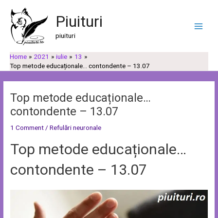
Skip
Post
C
C
Main
to
navigation
Piuituri
a
a
Men
content
u
t
piuituri
t
e
Home
2021
iulie
13
ă
g
Top metode educaționale… contondente – 13.07
o
r
Top metode educaționale…
i
contondente – 13.07
i
1 Comment
/
Refulări neuronale
Top metode educaționale…
contondente – 13.07