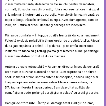
în mai multe variante, de la lemn cu trei muchii pentru desenatori,
normală, tip școlar, sau din plastic, rigla a reprezentat cea mai uzual
și la-ndemână instrument de corecție. Mamele din lumea-ntreagă, cu
copii drăcoși, trăiau în simbioză cu rigla. Avea damage mic, cam de
20%, da’ ustura al dracu’ de tare și corecția era îndeplinită.
Pânza de bomfaier – În top, pe poziție fruntașă, da’ cu amendament.
Folosită exclusiv pe băieți în timpul orelor de practică/atelier. Făceai
duda, jap cu pânza la palmă. Bă și durea… și se umfla, se-nroșea…
Instinctu’ te făcea să-ți retragi palma și te nimerea numa’ pe falange
și mai bine stăteai potolit că durea mai tare.
Antena de radio retractabilă – Aveam un director în școala generală
care avea-n buzunar o antenă de radio. Cum te prindea pe holurile
școlii în timpul orelor, scotea antena telescopică, o făcea lungă și-ți
luai peste picioare de deveneai zebră. Mânuia nenea antena, ca
D’Artagnan floreta. În acea perioadă am dezvoltat abilități de
camuflaj prin bude, pe lângă pereți și prin dulapu’ cu cretă și burete.
Cârligul de-ntors rufe – În top cu damage total. Cârligu’ de lemn,