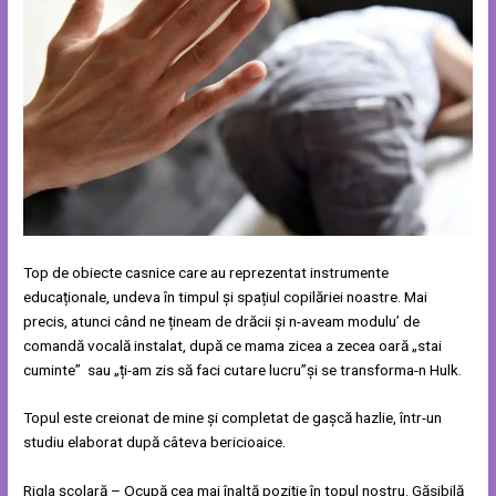
Top de obiecte casnice care au reprezentat instrumente
educaționale, undeva în timpul și spațiul copilăriei noastre. Mai
precis, atunci când ne țineam de drăcii și n-aveam modulu’ de
comandă vocală instalat, după ce mama zicea a zecea oară „stai
cuminte” sau „ți-am zis să faci cutare lucru”și se transforma-n Hulk.
Topul este creionat de mine și completat de gașcă hazlie, într-un
studiu elaborat după câteva bericioaice.
Rigla școlară – Ocupă cea mai înaltă poziție în topul nostru. Găsibilă