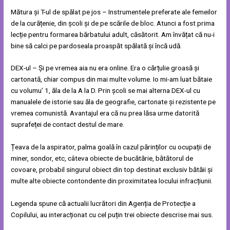
Mătura și T-ul de spălat pe jos – Instrumentele preferate ale femeilor
de la curățenie, din școli și de pe scările de bloc. Atunci a fost prima
lecție pentru formarea bărbatului adult, căsătorit. Am învățat că nu-i
bine să calci pe pardoseala proaspăt spălată și încă udă.
DEX-ul – Și pe vremea aia nu era online. Era o cărțulie groasă și
cartonată, chiar compus din mai multe volume. Io mi-am luat bătaie
cu volumu’ 1, ăla de la A la D. Prin școli se mai alterna DEX-ul cu
manualele de istorie sau ăla de geografie, cartonate și rezistente pe
vremea comunistă. Avantajul era că nu prea lăsa urme datorită
suprafeței de contact destul de mare.
Țeava de la aspirator, palma goală în cazul părinților cu ocupații de
miner, sondor, etc, câteva obiecte de bucătărie, bătătorul de
covoare, probabil singurul obiect din top destinat exclusiv bătăii și
multe alte obiecte contondente din proximitatea locului infracțiunii.
Legenda spune că actualii lucrători din Agenția de Protecție a
Copilului, au interacționat cu cel puțin trei obiecte descrise mai sus.