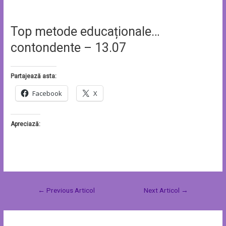
Top metode educaționale…
contondente – 13.07
Partajează asta:
Facebook
X
Apreciază:
←
Previous Articol
Next Articol
→