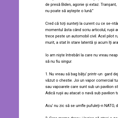
de presă Biden, agonie și extaz. Tranșant, 
nu poate să aștepte o lună.”
Cred că toți sunteți la curent cu ce se-nt
momentul ăsta când scriu articolul, rușii a
trece peste un automobil civil. Acel pilot
murit, a stat în stare latentă și acum îți 
Io am niște întrebări la care nu vreau neap
să nu fiu singur.
1. Nu vreau să bag bățu’ printr-un gard dej
văzut o chestie. Joi un vapor comercial tur
sau vapoarele care sunt sub un pavilion str
Adică rușii au atacat o navă sub pavilion
Acu’ nu zic să se umfle pufuleți-n NATO, 