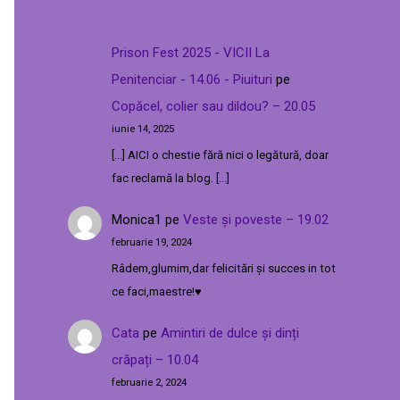
Prison Fest 2025 - VICII La
Penitenciar - 14.06 - Piuituri
pe
Copăcel, colier sau dildou? – 20.05
iunie 14, 2025
[…] AICI o chestie fără nici o legătură, doar
fac reclamă la blog. […]
Monica1
pe
Veste și poveste – 19.02
februarie 19, 2024
Râdem,glumim,dar felicitări și succes in tot
ce faci,maestre!♥️
Cata
pe
Amintiri de dulce și dinți
crăpați – 10.04
februarie 2, 2024