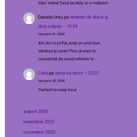
Săru' mâna! Dacă se râde, io-s mulțumit.
Daniela Ursu
pe
Amintiri de dulce și
dinți crăpați – 10.04
ianuarie 31, 2024
Am râs cu poftă, aveți un umor bun,
sănătos și curat! Plus că eram în
cunoștință de cauză referitor la…
Cata
pe
Iarna nu dorm – 25.01
ianuarie 30, 2024
Perfect! Io-ncep hora!
august 2026
noiembrie 2025
octombrie 2025