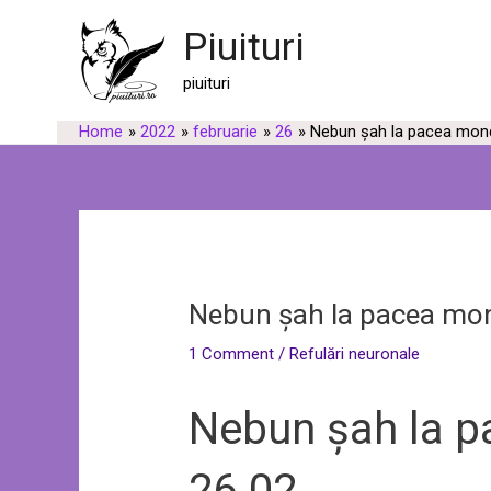
Skip
Post
Piuituri
to
navigation
content
piuituri
Home
2022
februarie
26
Nebun șah la pacea mond
Nebun șah la pacea mon
1 Comment
/
Refulări neuronale
Nebun șah la p
26.02