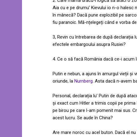
2. Care mama dracu-i logica să ataci o zon
Aia cu e pe drumu’ Kievului io n-o halesc
în mânecă? Dacă pune explozibil pe sarcofa
fiu paranoic. Mă-nțelegeți când e vorba de
3, Revin cu întrebarea de după declarația 
efectele embargoului asupra Rusiei?
4. Ce o să facă România dacă ce-i acum î
Putin e nebun, a ajuns în amurgul vieții și 
oriunde, la
Nurnberg
. Asta dacă n-avem baf
Personal, declarația lu’ Putin de după ata
și exact cum Hitler a trimis copii pe prima l
pe birou pe care l-am pomenit mai sus. Cr
acest lucru. Se aude în China?
Are mare noroc cu acel buton. Dacă el nu e