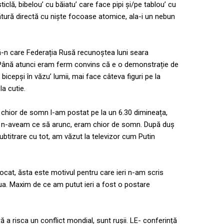
ticlă, bibelou’ cu băiatu’ care face pipi și/pe tablou’ cu
gătură directă cu niște focoase atomice, ala-i un nebun
ă-n care Federația Rusă recunoștea luni seara
ână atunci eram ferm convins că e o demonstrație de
bicepși în văzu’ lumii, mai face câteva figuri pe la
la cutie.
ă, chior de somn l-am postat pe la un 6.30 dimineața,
nici n-aveam ce să arunc, eram chior de somn. După duș
btitrare cu tot, am văzut la televizor cum Putin
at, ăsta este motivul pentru care ieri n-am scris
iua. Maxim de ce am putut ieri a fost o postare
ră a risca un conflict mondial, sunt rușii. LE- conferință