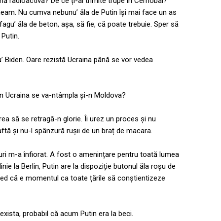
ă radioactivă? De ce ți-ai trimite trupe în Cernobâl?
 neam. Nu cumva nebunu’ ăla de Putin își mai face un as
gu’ ăla de beton, așa, să fie, că poate trebuie. Sper să
 Putin.
lu’ Biden. Oare rezistă Ucraina până se vor vedea
n Ucraina se va-ntâmpla și-n Moldova?
vrea să se retragă-n glorie. Îi urez un proces și nu
tă și nu-l spânzură rușii de un braț de macara.
curi m-a înfiorat. A fost o amenințare pentru toată lumea
inie la Berlin, Putin are la dispoziție butonul ăla roșu de
ed că e momentul ca toate țările să conștientizeze
xista, probabil că acum Putin era la beci.