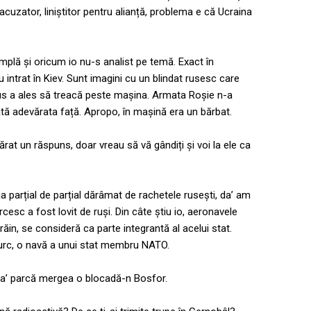
acuzator, liniștitor pentru alianță, problema e că Ucraina
âmplă și oricum io nu-s analist pe temă. Exact în
u intrat în Kiev. Sunt imagini cu un blindat rusesc care
 rus a ales să treacă peste mașina. Armata Roșie n-a
arată adevărata față. Apropo, în mașină era un bărbat.
ărat un răspuns, doar vreau să vă gândiți și voi la ele ca
a parțial de parțial dărâmat de rachetele rusești, da’ am
cesc a fost lovit de ruși. Din câte știu io, aeronavele
ăin, se consideră ca parte integrantă al acelui stat.
 turc, o navă a unui stat membru NATO.
da’ parcă mergea o blocadă-n Bosfor.