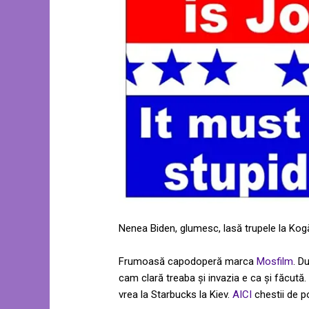
Nenea Biden, glumesc, lasă trupele la Kogă
Frumoasă capodoperă marca
Mosfilm
. D
cam clară treaba și invazia e ca și făcută.
vrea la Starbucks la Kiev.
AICI
chestii de po