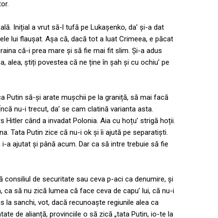
tor.
. Inițial a vrut să-l tufă pe Lukașenko, da’ și-a dat
ele lui flaușat. Așa că, dacă tot a luat Crimeea, e păcat
craina că-i prea mare și să fie mai fit slim. Și-a adus
lea, alea, știți povestea că ne ține în șah și cu ochiu’ pe
a Putin să-și arate mușchii pe la graniță, să mai facă
 Încă nu-i trecut, da’ se cam clatină varianta asta.
Hitler când a invadat Polonia. Aia cu hoțu’ strigă hoții.
. Tata Putin zice că nu-i ok și îi ajută pe separatiști.
 i-a ajutat și până acum. Dar ca să intre trebuie să fie
 consiliul de securitate sau ceva p-aci ca denumire, și
, ca să nu zică lumea că face ceva de capu’ lui, că nu-i
s la sanchi, vot, dacă recunoaște regiunile alea ca
e de alianță, provinciile o să zică „tata Putin, io-te la