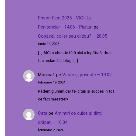
Prison Fest 2025 - VICII La
Penitenciar - 14.06 - Piuituri
pe
Copăcel, colier sau dildou? – 20.05
iunie 14, 2025
[…] AICI o chestie fără nici o legătură, doar
fac reclamă la blog. […]
Monica1
pe
Veste și poveste – 19.02
februarie 19, 2024
Râdem,glumim,dar felicitări și succes in tot
ce faci,maestre!♥️
Cata
pe
Amintiri de dulce și dinți
crăpați – 10.04
februarie 2, 2024