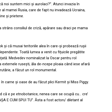
ă noi suntem mici și aurolaci?”. Atunci invazia în
e al mamei Rusia, care de fapt nu invadează Ucraina,
ine și prietene.
a strâns consiliul de criză, apărare sau draci pe mama
k și că musai teritoriile alea în care-și probează rușii
pendente. Toată lumea a venit cu fițuicile pregătite
ățată. Medvedev nominalizat la Oscar pentru rol
 externele rusești, ăla de-ncepe ploaia când iese afară
 brutărie, a făcut un rol monumental.
n carne și oase de au făcut plici Kermit și Miss Piggy.
red că e pe etnobotanice, nenea care se ocupă cu… cre’
AȘA E CUM SPUI TU”. Ăsta a fost actoru’ diletant al