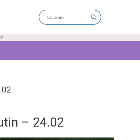
02
4.02
utin – 24.02