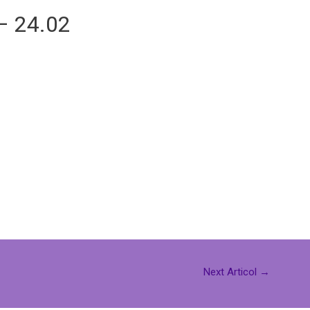
 – 24.02
Next Articol
→