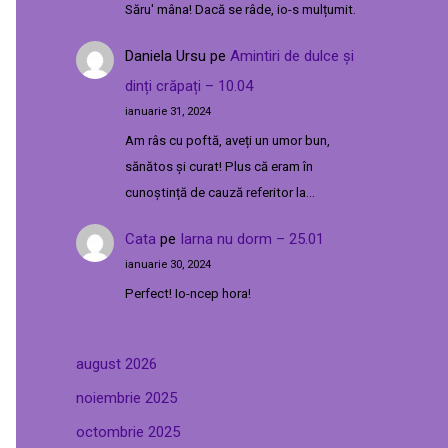
Săru' mâna! Dacă se râde, io-s mulțumit.
Daniela Ursu
pe
Amintiri de dulce și
dinți crăpați – 10.04
ianuarie 31, 2024
Am râs cu poftă, aveți un umor bun,
sănătos și curat! Plus că eram în
cunoștință de cauză referitor la…
Cata
pe
Iarna nu dorm – 25.01
ianuarie 30, 2024
Perfect! Io-ncep hora!
august 2026
noiembrie 2025
octombrie 2025