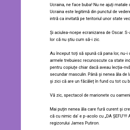
Ucraina, ne face buba! Nu ne ajuți matale c
Ucraina este legitimă din punctul de veder
intră ca invitată pe teritoriul unor state vec
Și aciulea-ncepe ecranizarea de Oscar. S-
lor că nu știu cum să-i zic.
Au început toți să spună că pana lor, nu-i o
armele trebuiesc recunoscute ca state inde
pentru copiuțe chiar dacă aveau lecția-nv
secundar masculin. Până și nenea ăla de la
și zici că are un făcăleț în fund cu tot cu
Vă zic, spectacol de marionete cu oameni î
Mai puțin nenea ăla care fură curent și c
că cu nimic da’ e p-acolo cu „DA ȘEFU’!!! 
regizorului James Putiron.