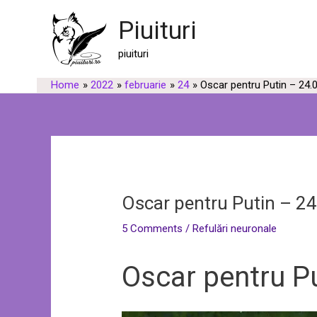
Skip
Post
Piuituri
to
navigation
content
piuituri
Home
2022
februarie
24
Oscar pentru Putin – 24.
Oscar pentru Putin – 2
5 Comments
/
Refulări neuronale
Oscar pentru P