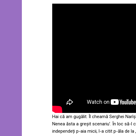
Hai că am gugălit. Îl cheamă Serghei Narîșk
Nenea ăsta a greșit scenariu’. În loc să-l 
independeți p-aia micii, l-a citit p-ăla de l