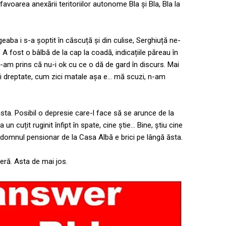
 favoarea anexării teritoriilor autonome Bla și Bla, Bla la
geaba i s-a șoptit în căscuță și din culise, Serghiuță ne-
 A fost o bâlbă de la cap la coadă, indicațiile păreau în
e-am prins că nu-i ok cu ce o dă de gard în discurs. Mai
 dreptate, cum zici matale așa e… mă scuzi, n-am
sta. Posibil o depresie care-l face să se arunce de la
 un cuțit ruginit înfipt în spate, cine știe… Bine, știu cine
 domnul pensionar de la Casa Albă e brici pe lângă ăsta.
ră. Asta de mai jos.