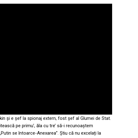
in și e șef la spionaj extern, fost șef al Glumei de Stat.
citească pe primu’, ăla cu tre’ să-i recunoaștem
a „Putin se întoarce-Anexarea”. Știu că nu excelați la