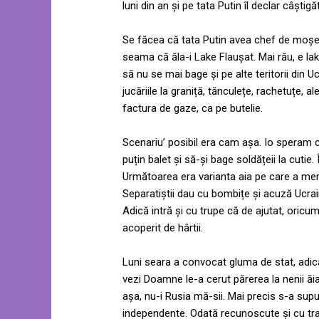
luni din an și pe tata Putin îl declar câștigă
Se făcea că tata Putin avea chef de moșeală
seama că ăla-i Lake Flaușat. Mai rău, e lak
să nu se mai bage și pe alte teritorii din U
jucăriile la graniță, tănculețe, rachetuțe, a
factura de gaze, ca pe butelie.
Scenariu’ posibil era cam așa. Io speram c
puțin balet și să-și bage soldățeii la cutie.
Următoarea era varianta aia pe care a mers 
Separatiștii dau cu bombițe și acuză Ucraina
Adică intră și cu trupe că de ajutat, oricum
acoperit de hârtii.
Luni seara a convocat gluma de stat, adică
vezi Doamne le-a cerut părerea la nenii ăia
așa, nu-i Rusia mă-sii. Mai precis s-a supu
independente. Odată recunoscute și cu tratat