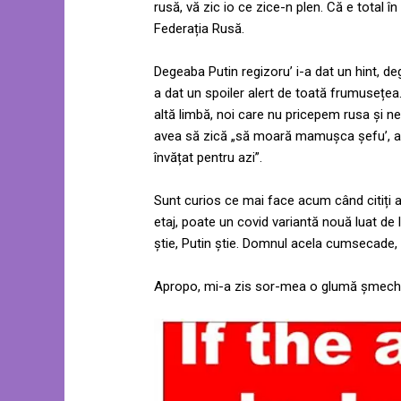
rusă, vă zic io ce zice-n plen. Că e total în
Federația Rusă.
Degeaba Putin regizoru’ i-a dat un hint, de
a dat un spoiler alert de toată frumusețea.
altă limbă, noi care nu pricepem rusa și n
avea să zică „să moară mamușca șefu’, ai
învățat pentru azi”.
Sunt curios ce mai face acum când citiți a
etaj, poate un covid variantă nouă luat de la
știe, Putin știe. Domnul acela cumsecade,
Apropo, mi-a zis sor-mea o glumă șmeche