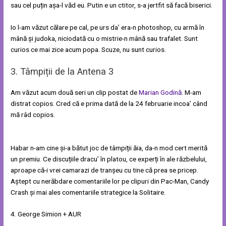
sau cel puțin așa-l văd eu. Putin e un ctitor, s-a jertfit să facă biserici.
Io l-am văzut călare pe cal, pe urs da’ era-n photoshop, cu armă în
mână și judoka, niciodată cu o mistrie-n mână sau trafalet. Sunt
curios ce mai zice acum popa. Scuze, nu sunt curios.
3. Tâmpiții de la Antena 3
Am văzut acum două seri un clip postat de
Marian Godină
. M-am
distrat copios. Cred că e prima dată de la 24 februarie incoa’ când
mă râd copios.
Habar n-am cine și-a bătut joc de tâmpiții ăia, da-n mod cert merită
un premiu. Ce discuțiile dracu’ în platou, ce experți în ale răzbelului,
aproape că-i vrei camarazi de tranșeu cu tine că prea se pricep.
Aștept cu nerăbdare comentariile lor pe clipuri din Pac-Man, Candy
Crash și mai ales comentariile strategice la Solitaire.
4. George Simion + AUR