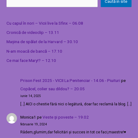
Caută in site
Cu capul în nori – Vicii live la Sfinx – 06.08
Cronică de videoclip – 13.11
Mașina de spălat de la Harvard – 30.10
N-am moacă de bancă – 17.10
Ce mai face Mary!? – 12.10
Prison Fest 2025 - VICII La Penitenciar - 14.06 - Piuituri
pe
Copăcel, colier sau dildou? – 20.05
iunie 14, 2025
[…] AICI o chestie fără nici o legătură, doar fac reclamă la blog. […]
Monica1
pe
Veste și poveste – 19.02
februarie 19, 2024
Râdem,glumim,dar felicitări și succes in tot ce faci,maestre!♥️