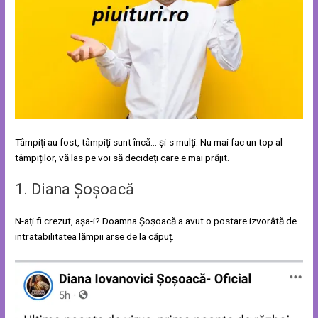
Tâmpiți au fost, tâmpiți sunt încă… și-s mulți. Nu mai fac un top al
tâmpiților, vă las pe voi să decideți care e mai prăjit.
1. Diana Șoșoacă
N-ați fi crezut, așa-i? Doamna Șoșoacă a avut o postare izvorâtă de
intratabilitatea lămpii arse de la căpuț.