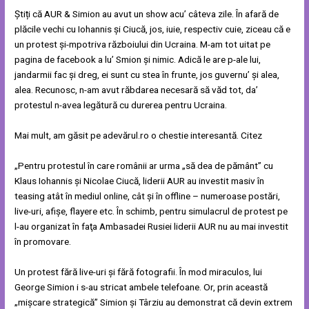
Știți că AUR & Simion au avut un show acu’ câteva zile. În afară de
plăcile vechi cu Iohannis și Ciucă, jos, iuie, respectiv cuie, ziceau că e
un protest și-mpotriva războiului din Ucraina. M-am tot uitat pe
pagina de facebook a lu’ Smion și nimic. Adică le are p-ale lui,
jandarmii fac și dreg, ei sunt cu stea în frunte, jos guvernu’ și alea,
alea. Recunosc, n-am avut răbdarea necesară să văd tot, da’
protestul n-avea legătură cu durerea pentru Ucraina.
Mai mult, am găsit pe adevărul.ro o chestie interesantă. Citez
„Pentru protestul în care românii ar urma „să dea de pământ” cu
Klaus Iohannis şi Nicolae Ciucă, liderii AUR au investit masiv în
teasing atât în mediul online, cât şi în offline – numeroase postări,
live-uri, afişe, flayere etc. În schimb, pentru simulacrul de protest pe
l-au organizat în faţa Ambasadei Rusiei liderii AUR nu au mai investit
în promovare.
Un protest fără live-uri şi fără fotografii. În mod miraculos, lui
George Simion i s-au stricat ambele telefoane. Or, prin această
„mişcare strategică” Simion şi Târziu au demonstrat că devin extrem