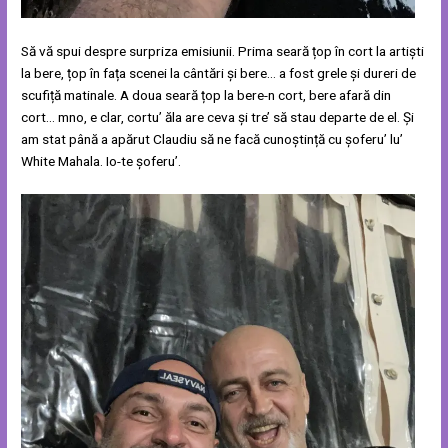
Să vă spui despre surpriza emisiunii. Prima seară țop în cort la artiști
la bere, țop în fața scenei la cântări și bere… a fost grele și dureri de
scufiță matinale. A doua seară țop la bere-n cort, bere afară din
cort… mno, e clar, cortu’ ăla are ceva și tre’ să stau departe de el. Și
am stat până a apărut Claudiu să ne facă cunoștință cu șoferu’ lu’
White Mahala. Io-te șoferu’.