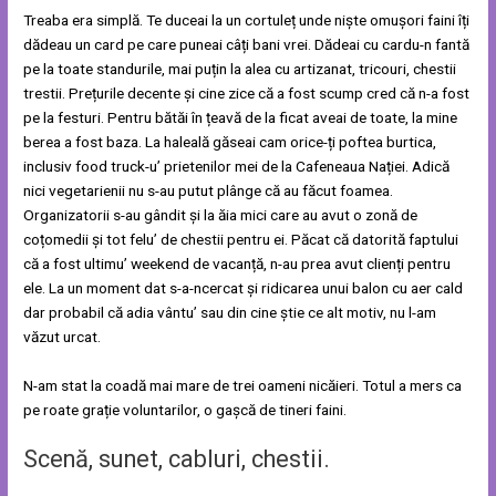
Treaba era simplă. Te duceai la un cortuleț unde niște omușori faini îți
dădeau un card pe care puneai câți bani vrei. Dădeai cu cardu-n fantă
pe la toate standurile, mai puțin la alea cu artizanat, tricouri, chestii
trestii. Prețurile decente și cine zice că a fost scump cred că n-a fost
pe la festuri. Pentru bătăi în țeavă de la ficat aveai de toate, la mine
berea a fost baza. La haleală găseai cam orice-ți poftea burtica,
inclusiv food truck-u’ prietenilor mei de la Cafeneaua Nației. Adică
nici vegetarienii nu s-au putut plânge că au făcut foamea.
Organizatorii s-au gândit și la ăia mici care au avut o zonă de
coțomedii și tot felu’ de chestii pentru ei. Păcat că datorită faptului
că a fost ultimu’ weekend de vacanță, n-au prea avut clienți pentru
ele. La un moment dat s-a-ncercat și ridicarea unui balon cu aer cald
dar probabil că adia vântu’ sau din cine știe ce alt motiv, nu l-am
văzut urcat.
N-am stat la coadă mai mare de trei oameni nicăieri. Totul a mers ca
pe roate grație voluntarilor, o gașcă de tineri faini.
Scenă, sunet, cabluri, chestii.