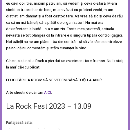
eu că-n doi, trei, maxim patru ani, să vedem și ceva d-afară. M-am
simțit extraordinar de bine, m-am văzut cu prieteni vechi, m-am
distrat, am dansat și a fost caștoc tare. Aș vrea să zic și ceva de rău
ca să nu mă bănuiți că-s plătit de organizatori. Nu mai era
dezinfectant la budă… n-a c-am zis. Fosta mea prietenă, actuala
nevastă se tot plângea că la intrare e o singură tipă la control gagici.
Noi băieții nu ne-am plâns… ba din contră… și să vie să ne controleze
pe noi că nu comentăm și stăm cuminței la rând.
Cine n-a ajuns La Rock a pierdut un eveniment tare frumos. Nu-l ratați
la anu’ că-i cu păcat.
FELICITĂRI LA ROCK! SĂ NE VEDEM SĂNĂTOȘI LA ANU’!
Alte chestii de cântari
AICI
.
La Rock Fest 2023 – 13.09
Partajează asta: