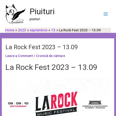
Skip
Post
C
C
Main
to
navigation
Piuituri
a
a
Men
content
u
t
piuituri
t
e
Home
2023
septembrie
13
La Rock Fest 2023 – 13.09
ă
g
o
r
La Rock Fest 2023 – 13.09
i
Leave a Comment
/
Cronică de cântare
i
La Rock Fest 2023 – 13.09