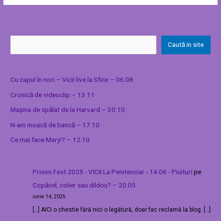
Caută in site
Cu capul în nori – Vicii live la Sfinx – 06.08
Cronică de videoclip – 13.11
Mașina de spălat de la Harvard – 30.10
N-am moacă de bancă – 17.10
Ce mai face Mary!? – 12.10
Prison Fest 2025 - VICII La Penitenciar - 14.06 - Piuituri
pe
Copăcel, colier sau dildou? – 20.05
iunie 14, 2025
[…] AICI o chestie fără nici o legătură, doar fac reclamă la blog. […]