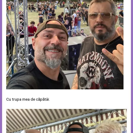
Cu trupa mea de căpătâi.