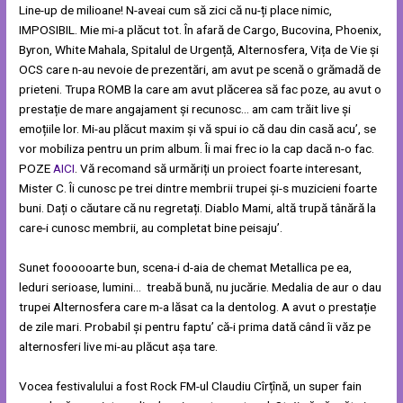
Line-up de milioane! N-aveai cum să zici că nu-ți place nimic,
IMPOSIBIL. Mie mi-a plăcut tot. În afară de Cargo, Bucovina, Phoenix,
Byron, White Mahala, Spitalul de Urgență, Alternosfera, Vița de Vie și
OCS care n-au nevoie de prezentări, am avut pe scenă o grămadă de
prieteni. Trupa ROMB la care am avut plăcerea să fac poze, au avut o
prestație de mare angajament și recunosc… am cam trăit live și
emoțiile lor. Mi-au plăcut maxim și vă spui io că dau din casă acu’, se
vor mobiliza pentru un prim album. Îi mai frec io la cap dacă n-o fac.
POZE
AICI
. Vă recomand să urmăriți un proiect foarte interesant,
Mister C. Îi cunosc pe trei dintre membrii trupei și-s muzicieni foarte
buni. Dați o căutare că nu regretați. Diablo Mami, altă trupă tânără la
care-i cunosc membrii, au completat bine peisaju’.
Sunet foooooarte bun, scena-i d-aia de chemat Metallica pe ea,
leduri serioase, lumini… treabă bună, nu jucărie. Medalia de aur o dau
trupei Alternosfera care m-a lăsat ca la dentolog. A avut o prestație
de zile mari. Probabil și pentru faptu’ că-i prima dată când îi văz pe
alternosferi live mi-au plăcut așa tare.
Vocea festivalului a fost Rock FM-ul Claudiu Cîrțînă, un super fain