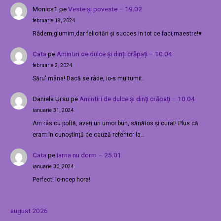
Monica1
pe
Veste și poveste – 19.02
februarie 19, 2024
Râdem,glumim,dar felicitări și succes in tot ce faci,maestre!♥️
Cata
pe
Amintiri de dulce și dinți crăpați – 10.04
februarie 2, 2024
Săru' mâna! Dacă se râde, io-s mulțumit.
Daniela Ursu
pe
Amintiri de dulce și dinți crăpați – 10.04
ianuarie 31, 2024
Am râs cu poftă, aveți un umor bun, sănătos și curat! Plus că
eram în cunoștință de cauză referitor la…
Cata
pe
Iarna nu dorm – 25.01
ianuarie 30, 2024
Perfect! Io-ncep hora!
august 2026