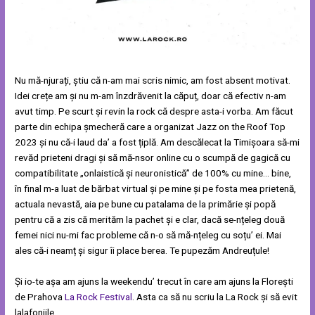
Nu mă-njurați, știu că n-am mai scris nimic, am fost absent motivat.
Idei crețe am și nu m-am înzdrăvenit la căpuț, doar că efectiv n-am
avut timp. Pe scurt și revin la rock că despre asta-i vorba. Am făcut
parte din echipa șmecheră care a organizat Jazz on the Roof Top
2023 și nu că-i laud da’ a fost țiplă. Am descălecat la Timișoara să-mi
revăd prieteni dragi și să mă-nsor online cu o scumpă de gagică cu
compatibilitate „onlaistică și neuronistică” de 100% cu mine… bine,
în final m-a luat de bărbat virtual și pe mine și pe fosta mea prietenă,
actuala nevastă, aia pe bune cu patalama de la primărie și popă
pentru că a zis că merităm la pachet și e clar, dacă se-nțeleg două
femei nici nu-mi fac probleme că n-o să mă-nțeleg cu soțu’ ei. Mai
ales că-i neamț și sigur îi place berea. Te pupezăm Andreuțule!
Și io-te așa am ajuns la weekendu’ trecut în care am ajuns la Florești
de Prahova
La Rock Festival
. Asta ca să nu scriu la La Rock și să evit
lalafoniile.