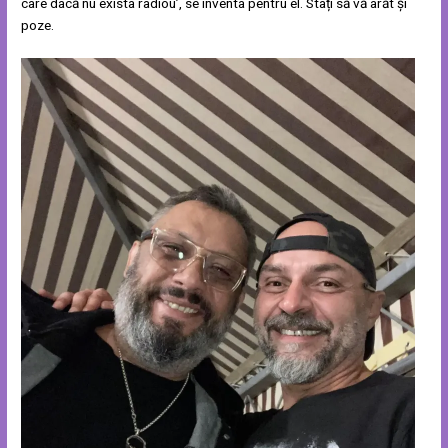
care dacă nu exista radiou’, se inventa pentru el. Stați să vă arăt și
poze.