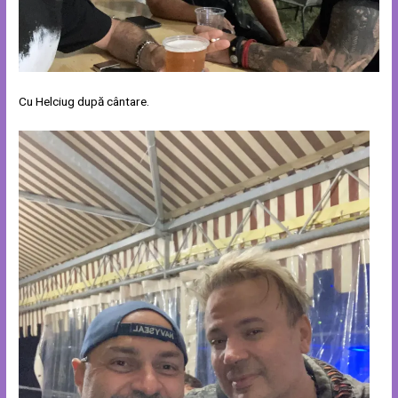
Cu Helciug după cântare.