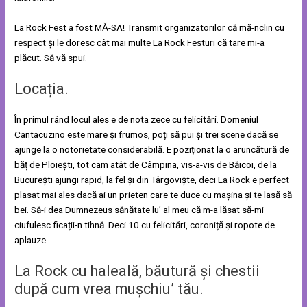
La Rock Fest a fost MĂ-SA! Transmit organizatorilor că mă-nclin cu
respect și le doresc cât mai multe La Rock Festuri că tare mi-a
plăcut. Să vă spui.
Locația.
În primul rând locul ales e de nota zece cu felicitări. Domeniul
Cantacuzino este mare și frumos, poți să pui și trei scene dacă se
ajunge la o notorietate considerabilă. E poziționat la o aruncătură de
băț de Ploiești, tot cam atât de Câmpina, vis-a-vis de Băicoi, de la
București ajungi rapid, la fel și din Târgoviște, deci La Rock e perfect
plasat mai ales dacă ai un prieten care te duce cu mașina și te lasă să
bei. Să-i dea Dumnezeus sănătate lu’ al meu că m-a lăsat să-mi
ciufulesc ficații-n tihnă. Deci 10 cu felicitări, coroniță și ropote de
aplauze.
La Rock cu haleală, băutură și chestii
după cum vrea mușchiu’ tău.