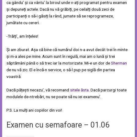
ca gându’ și ca vântu’ la biroul unde v-ați programat pentru examen
și depuneți actele. Dacă nu vă grăbiți, pe ceilalți două zeci de
participanți o să-i găsiți la rând, jumate să se reprogrameze,
jumătate cu cereri.
-Trăiți’, am înțeles!
Și am zburat. Așa că bine că numărul doi n-a avut decât trei în minte
și m-a ales pe mine. Acum sunt în regulă, mai am o lună și trei
săptămâni până o să trec iar la motorizate. Mi-e un dor de
Sherman
de nu vă zic. El e încă-n service, o să-l pup pe siglă din partea
voastră.
Dacă pățești necazu’, vă recomand
sitele ăsta
. Dacă parcurgi toate
modulele de-ntrebări, nu se poate să nu iei examenu’.
P.S. La mulți ani copiilor din voi!
Examen cu semafoare – 01.06