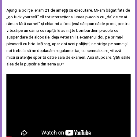
Ajung la poliție, eram 21 de amețiți cu executare. Mi-am băgat fața de
„go fuck yourself” că tot interacționa lumea p-acolo cu „da’ de ce ai
rămas fără carnet” și chiar mi-a fost jenă să spun că de prost, pentru
viteză pe un câmp cu rapiță. Erau niște bombardieri p-acolo cu
suspendare de alcooale, deja veterani la examenul doi, pe primu-l
picaseră cu brio. Mă rog, apar doi neni polițiști, ne striga pe nume și
noi trebuia să ne deplasăm regulamentar, cu semnalizare, viteză
mică și atenție sporită către sala de examen. Aici stupoare. Știți sălile
alea de la pușcărie din seria BD?