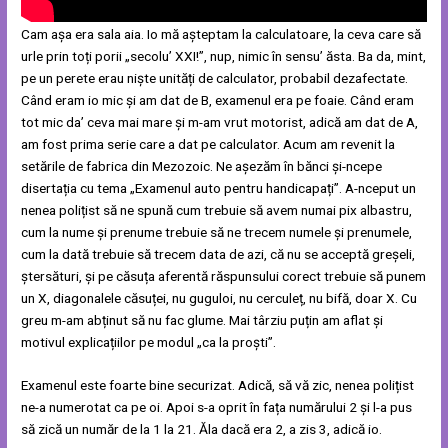
Cam așa era sala aia. Io mă așteptam la calculatoare, la ceva care să
urle prin toți porii „secolu’ XXI!”, nup, nimic în sensu’ ăsta. Ba da, mint,
pe un perete erau niște unități de calculator, probabil dezafectate.
Când eram io mic și am dat de B, examenul era pe foaie. Când eram
tot mic da’ ceva mai mare și m-am vrut motorist, adică am dat de A,
am fost prima serie care a dat pe calculator. Acum am revenit la
setările de fabrica din Mezozoic. Ne așezăm în bănci și-ncepe
disertația cu tema „Examenul auto pentru handicapați”. A-nceput un
nenea polițist să ne spună cum trebuie să avem numai pix albastru,
cum la nume și prenume trebuie să ne trecem numele și prenumele,
cum la dată trebuie să trecem data de azi, că nu se acceptă greșeli,
ștersături, și pe căsuța aferentă răspunsului corect trebuie să punem
un X, diagonalele căsuței, nu guguloi, nu cerculeț, nu bifă, doar X. Cu
greu m-am abținut să nu fac glume. Mai târziu puțin am aflat și
motivul explicațiilor pe modul „ca la proști”.
Examenul este foarte bine securizat. Adică, să vă zic, nenea polițist
ne-a numerotat ca pe oi. Apoi s-a oprit în fața numărului 2 și l-a pus
să zică un număr de la 1 la 21. Ăla dacă era 2, a zis 3, adică io.