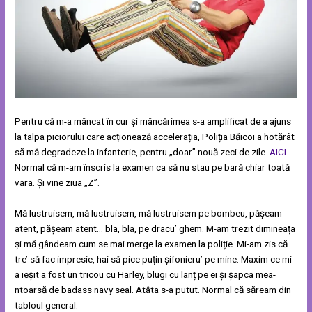
Pentru că m-a mâncat în cur și mâncărimea s-a amplificat de a ajuns
la talpa piciorului care acționează accelerația, Poliția Băicoi a hotărât
să mă degradeze la infanterie, pentru „doar” nouă zeci de zile.
AICI
Normal că m-am înscris la examen ca să nu stau pe bară chiar toată
vara. Și vine ziua „Z”.
Mă lustruisem, mă lustruisem, mă lustruisem pe bombeu, pășeam
atent, pășeam atent… bla, bla, pe dracu’ ghem. M-am trezit dimineața
și mă gândeam cum se mai merge la examen la poliție. Mi-am zis că
tre’ să fac impresie, hai să pice puțin șifonieru’ pe mine. Maxim ce mi-
a ieșit a fost un tricou cu Harley, blugi cu lanț pe ei și șapca mea-
ntoarsă de badass navy seal. Atâta s-a putut. Normal că săream din
tabloul general.