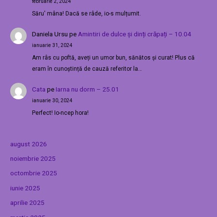
februarie 2, 2024
Săru' mâna! Dacă se râde, io-s mulțumit.
Daniela Ursu
pe
Amintiri de dulce și dinți crăpați – 10.04
ianuarie 31, 2024
Am râs cu poftă, aveți un umor bun, sănătos și curat! Plus că
eram în cunoștință de cauză referitor la…
Cata
pe
Iarna nu dorm – 25.01
ianuarie 30, 2024
Perfect! Io-ncep hora!
august 2026
noiembrie 2025
octombrie 2025
iunie 2025
aprilie 2025