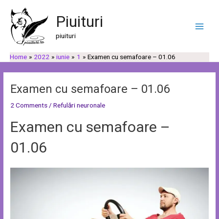
Skip
Post
C
C
Main
to
navigation
Piuituri
a
a
Men
content
u
t
piuituri
t
e
Home
2022
iunie
1
Examen cu semafoare – 01.06
ă
g
o
r
Examen cu semafoare – 01.06
i
2 Comments
/
Refulări neuronale
i
Examen cu semafoare –
01.06