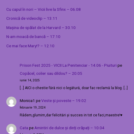
Cu capul în nori – Vicii live la Sfinx – 06.08
Cronică de videoclip – 13.11
Mașina de spălat de la Harvard – 30.10
N-am moacă de bancă – 17.10
Ce mai face Mary!? – 12.10
Prison Fest 2025 - VICII La Penitenciar - 14.06 - Piuituri
pe
Copăcel, colier sau dildou? – 20.05
iunie 14, 2025
[…] AICI o chestie fără nici o legătură, doar fac reclamă la blog. […]
Monica1
pe
Veste și poveste – 19.02
februarie 19, 2024
Râdem,glumim,dar felicitări și succes in tot ce faci,maestre!♥️
Cata
pe
Amintiri de dulce și dinți crăpați – 10.04