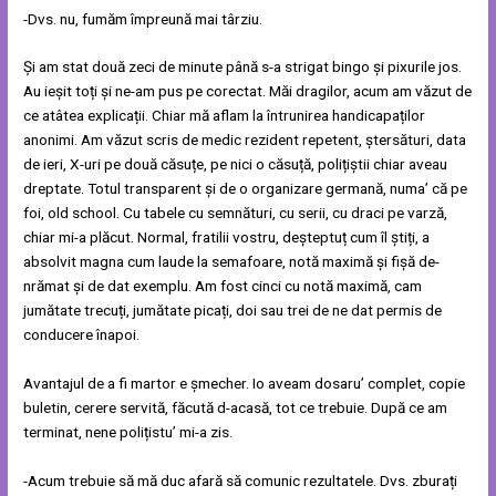
-Dvs. nu, fumăm împreună mai târziu.
Și am stat două zeci de minute până s-a strigat bingo și pixurile jos.
Au ieșit toți și ne-am pus pe corectat. Măi dragilor, acum am văzut de
ce atâtea explicații. Chiar mă aflam la întrunirea handicapaților
anonimi. Am văzut scris de medic rezident repetent, ștersături, data
de ieri, X-uri pe două căsuțe, pe nici o căsuță, polițiștii chiar aveau
dreptate. Totul transparent și de o organizare germană, numa’ că pe
foi, old school. Cu tabele cu semnături, cu serii, cu draci pe varză,
chiar mi-a plăcut. Normal, fratilii vostru, deșteptuț cum îl știți, a
absolvit magna cum laude la semafoare, notă maximă și fișă de-
nrămat și de dat exemplu. Am fost cinci cu notă maximă, cam
jumătate trecuți, jumătate picați, doi sau trei de ne dat permis de
conducere înapoi.
Avantajul de a fi martor e șmecher. Io aveam dosaru’ complet, copie
buletin, cerere servită, făcută d-acasă, tot ce trebuie. După ce am
terminat, nene polițistu’ mi-a zis.
-Acum trebuie să mă duc afară să comunic rezultatele. Dvs. zburați