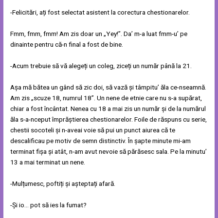
-Felicitări, ați fost selectat asistent la corectura chestionarelor.
Fmm, fmm, fmm! Am zis doar un „Yey!”. Da’ m-a luat fmm-u’ pe
dinainte pentru că-n final a fost de bine.
-Acum trebuie să vă alegeți un coleg, ziceți un număr până la 21.
Așa mă bătea un gând să zic doi, să vază și tâmpitu’ ăla ce-nseamnă.
Am zis „scuze 18, numrul 18”. Un nene de etnie care nu s-a supărat,
chiar a fost încântat. Nenea cu 18 a mai zis un număr și de la numărul
ăla s-a-nceput împrăștierea chestionarelor. Foile de răspuns cu serie,
chestii socoteli și n-aveai voie să pui un punct aiurea că te
descalificau pe motiv de semn distinctiv. În șapte minute mi-am
terminat fișa și atât, n-am avut nevoie să părăsesc sala. Pe la minutu’
13 a mai terminat un nene.
-Mulțumesc, poftiți și așteptați afară.
-Și io… pot să ies la fumat?