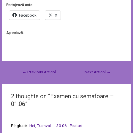
Partajează asta:
Facebook
X
Apreciază:
←
Previous Articol
Next Articol
→
2 thoughts on “Examen cu semafoare –
01.06”
Pingback:
Hei, Tramvai... - 30.06 - Piuituri