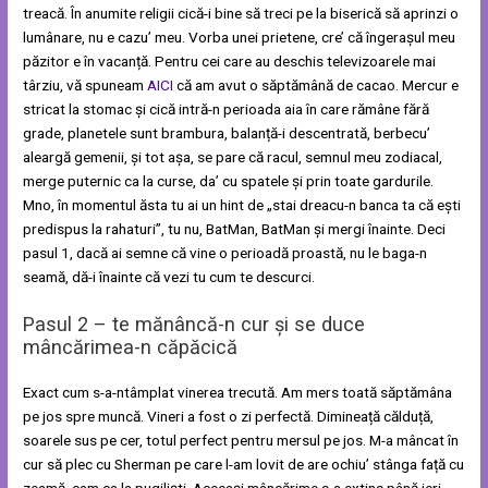
treacă. În anumite religii cică-i bine să treci pe la biserică să aprinzi o
lumânare, nu e cazu’ meu. Vorba unei prietene, cre’ că îngerașul meu
păzitor e în vacanță. Pentru cei care au deschis televizoarele mai
târziu, vă spuneam
AICI
că am avut o săptămână de cacao. Mercur e
stricat la stomac și cică intră-n perioada aia în care rămâne fără
grade, planetele sunt brambura, balanță-i descentrată, berbecu’
aleargă gemenii, și tot așa, se pare că racul, semnul meu zodiacal,
merge puternic ca la curse, da’ cu spatele și prin toate gardurile.
Mno, în momentul ăsta tu ai un hint de „stai dreacu-n banca ta că ești
predispus la rahaturi”, tu nu, BatMan, BatMan și mergi înainte. Deci
pasul 1, dacă ai semne că vine o perioadă proastă, nu le baga-n
seamă, dă-i înainte că vezi tu cum te descurci.
Pasul 2 – te mănâncă-n cur și se duce
mâncărimea-n căpăcică
Exact cum s-a-ntâmplat vinerea trecută. Am mers toată săptămâna
pe jos spre muncă. Vineri a fost o zi perfectă. Dimineață călduță,
soarele sus pe cer, totul perfect pentru mersul pe jos. M-a mâncat în
cur să plec cu Sherman pe care l-am lovit de are ochiu’ stânga față cu
zeamă, cam ca la pugiliști. Aceeași mâncărime s-a extins până ieri.