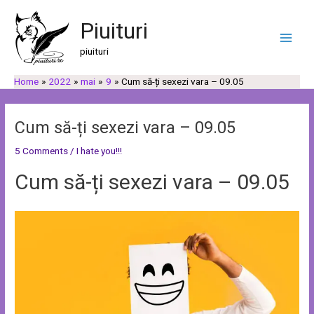
Skip
Post
C
C
Main
to
navigation
Piuituri
a
a
Men
content
u
t
piuituri
t
e
Home
2022
mai
9
Cum să-ți sexezi vara – 09.05
ă
g
o
r
Cum să-ți sexezi vara – 09.05
i
5 Comments
/
I hate you!!!
i
Cum să-ți sexezi vara – 09.05