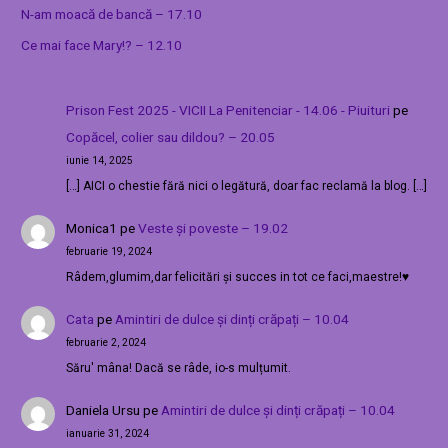
N-am moacă de bancă – 17.10
Ce mai face Mary!? – 12.10
Prison Fest 2025 - VICII La Penitenciar - 14.06 - Piuituri
pe
Copăcel, colier sau dildou? – 20.05
iunie 14, 2025
[…] AICI o chestie fără nici o legătură, doar fac reclamă la blog. […]
Monica1
pe
Veste și poveste – 19.02
februarie 19, 2024
Râdem,glumim,dar felicitări și succes in tot ce faci,maestre!♥️
Cata
pe
Amintiri de dulce și dinți crăpați – 10.04
februarie 2, 2024
Săru' mâna! Dacă se râde, io-s mulțumit.
Daniela Ursu
pe
Amintiri de dulce și dinți crăpați – 10.04
ianuarie 31, 2024