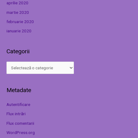
aprilie 2020
martie 2020
februarie 2020
ianuarie 2020
Categorii
Metadate
Autentificare
Flux intrări
Flux comentarii
WordPress.org