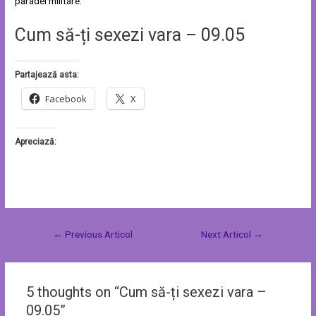
paradei militare.
Cum să-ți sexezi vara – 09.05
Partajează asta:
Facebook
X
Apreciază:
←
Previous Articol
Next Articol
→
5 thoughts on “Cum să-ți sexezi vara –
09.05”