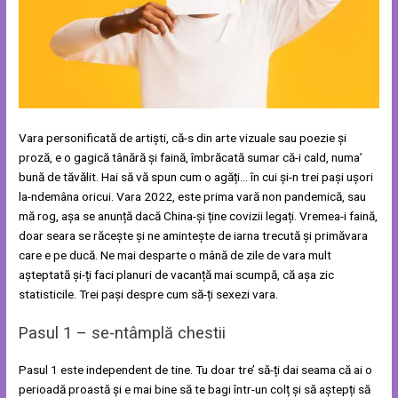
Vara personificată de artiști, că-s din arte vizuale sau poezie și
proză, e o gagică tânără și faină, îmbrăcată sumar că-i cald, numa’
bună de tăvălit. Hai să vă spun cum o agăți… în cui și-n trei pași ușori
la-ndemâna oricui. Vara 2022, este prima vară non pandemică, sau
mă rog, așa se anunță dacă China-și ține covizii legați. Vremea-i faină,
doar seara se răcește și ne amintește de iarna trecută și primăvara
care e pe ducă. Ne mai desparte o mână de zile de vara mult
așteptată și-ți faci planuri de vacanță mai scumpă, că așa zic
statisticile. Trei pași despre cum să-ți sexezi vara.
Pasul 1 – se-ntâmplă chestii
Pasul 1 este independent de tine. Tu doar tre’ să-ți dai seama că ai o
perioadă proastă și e mai bine să te bagi într-un colț și să aștepți să