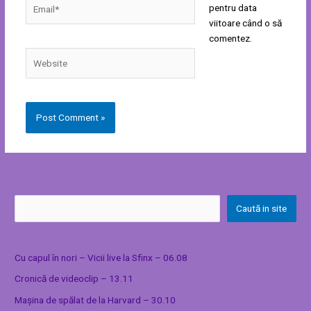
Email*
pentru data
viitoare când o să
comentez.
Website
Caută in site
Cu capul în nori – Vicii live la Sfinx – 06.08
Cronică de videoclip – 13.11
Mașina de spălat de la Harvard – 30.10