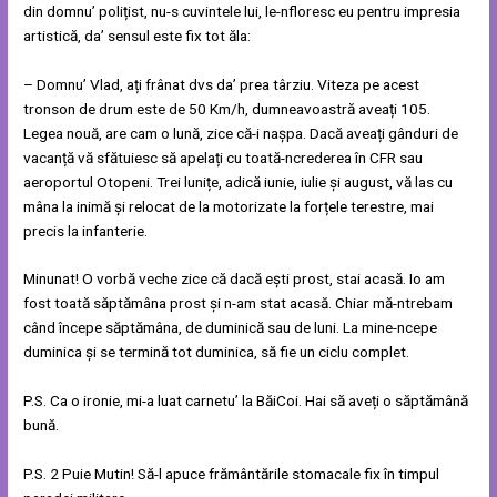
din domnu’ polițist, nu-s cuvintele lui, le-nfloresc eu pentru impresia
artistică, da’ sensul este fix tot ăla:
– Domnu’ Vlad, ați frânat dvs da’ prea târziu. Viteza pe acest
tronson de drum este de 50 Km/h, dumneavoastră aveați 105.
Legea nouă, are cam o lună, zice că-i nașpa. Dacă aveați gânduri de
vacanță vă sfătuiesc să apelați cu toată-ncrederea în CFR sau
aeroportul Otopeni. Trei lunițe, adică iunie, iulie și august, vă las cu
mâna la inimă și relocat de la motorizate la forțele terestre, mai
precis la infanterie.
Minunat! O vorbă veche zice că dacă ești prost, stai acasă. Io am
fost toată săptămâna prost și n-am stat acasă. Chiar mă-ntrebam
când începe săptămâna, de duminică sau de luni. La mine-ncepe
duminica și se termină tot duminica, să fie un ciclu complet.
P.S. Ca o ironie, mi-a luat carnetu’ la BăiCoi. Hai să aveți o săptămână
bună.
P.S. 2 Puie Mutin! Să-l apuce frământările stomacale fix în timpul