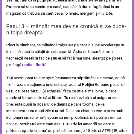
Puteam să stau cuminte-n casă, sau să mă duc o fugă până la un
magazin că trebuia să caut ceva. Io nimic, mergem și-n vizite.
Pasul 3 – mâncărimea devine cronică și se duce-
n talpa dreaptă
Pleci la plimbare, te mănâncă talpa aia pe care o ai pe accelerație și
le dai să zacă la căluții de sub capotă. Ăștia se bucură enorm,
nechează veseli și fac ce știu ei să facă mai bine, aleargă pe șosea,
pe lângă
rapița-nflorită.
Toți acești pași te duc spre încununarea săptămânii de cacao, adică
fix în raza de acțiune a unui echipaj radar al Poliției Române pe care-l
vezi, da’ prea târziu. Și echipaju’ face ce știe el mai bine, îți cere
actele și-ți transmite că ai litobe. Tu realizezi că n-ai asigurarea la
tine, este pusă la dosaru’ de daună pe care tocmai ce l-ai
instrumentat cu două zile-n urmă. Da’ asta chiar nu conta prea mult.
Echipaju-i șmecher și-ți spune că nu-i problemă, mă poate verifica
online. Rezultatul este cam așa: 1300 de lei amendă pe care o
plătesc repede la juma’ de preț că-i promoție 15 zile și ATENȚIE, citez